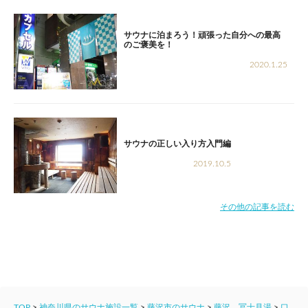
サウナに泊まろう！頑張った自分への最高
のご褒美を！
2020.1.25
サウナの正しい入り方入門編
2019.10.5
その他の記事を読む
TOP
>
神奈川県のサウナ施設一覧
>
藤沢市のサウナ
>
藤沢 冨士見湯
>
口