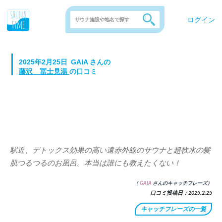
ログイン
2025年2月25日
GAIA
さんの
藤沢 冨士見湯
の口コミ
神奈川県
藤沢市
藤沢駅
駅近、デトックス効果の高い遠赤外線のサウナと超軟水の髪
肌つるつるのお風呂。本当は誰にも教えたくない！
（
GAIA
さんのキャッチフレーズ）
口コミ投稿日：2025.2.25
キャッチフレーズの一覧