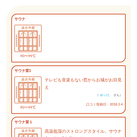
サウナ
90〜99℃
サウナ室1
テレビも音楽もない窓からお城がお目見
え
（
ゆっけ。
さん）
口コミ投稿日：2018.3.4
90〜99℃
サウナ室１
高温低湿のストロングスタイル。サウナ