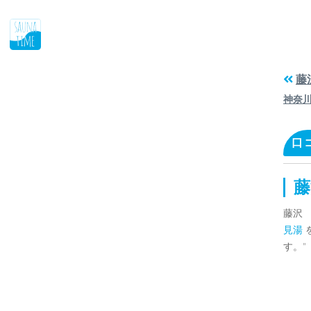
藤
神奈
口
藤
藤沢
見湯
す。"