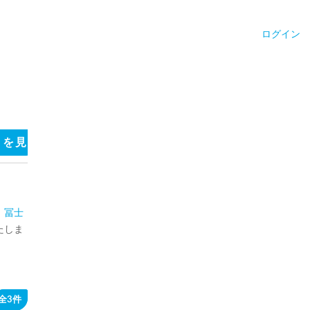
ログイン
ミを見る
フリーコメントを見る
サウナ施設のキャッチ
 冨士
たしま
全3件