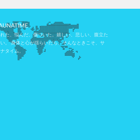
AUNATIME
疲れた、悩んだ、傷ついた。嬉しい、悲しい、腹立た
しい。 身体と心が揺らいだら、そんなときこそ、サ
ウナタイム。