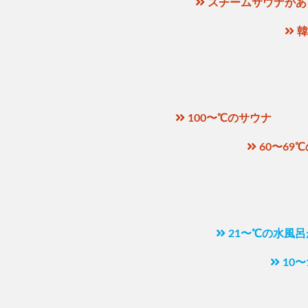
スチームサウナがあ
韓
100〜℃のサウナ
60〜69
21〜℃の水風
10