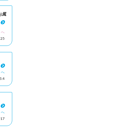
お風
ミへ
25
ミへ
.4
ミへ
17