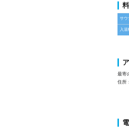
サウ
入湯
最寄
住所