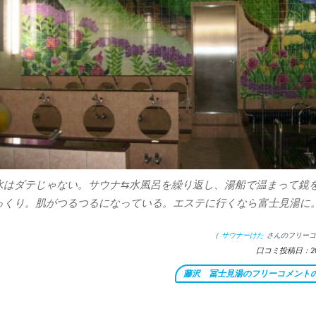
水はダテじゃない。サウナ⇆水風呂を繰り返し、湯船で温まって鏡
っくり。肌がつるつるになっている。エステに行くなら富士見湯に
（
サウナーけた
さんのフリーコ
口コミ投稿日：201
藤沢 冨士見湯のフリーコメント