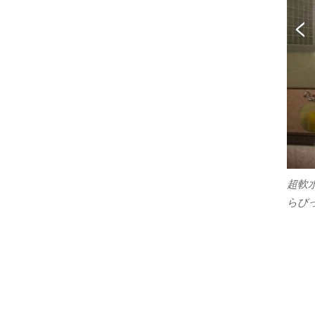
超軟
らび