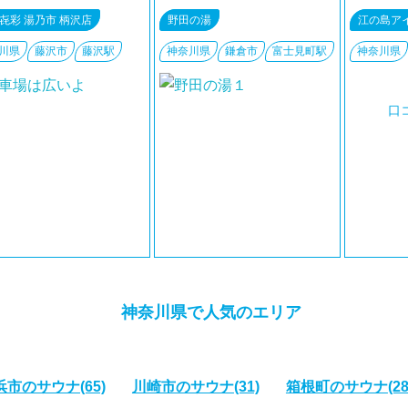
㐂彩 湯乃市 柄沢店
野田の湯
江の島ア
川県
藤沢市
藤沢駅
神奈川県
鎌倉市
富士見町駅
神奈川県
口
神奈川県で人気のエリア
浜市のサウナ
(65)
川崎市のサウナ
(31)
箱根町のサウナ
(28