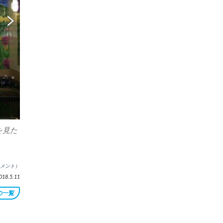
を見た
。
メント）
8.5.11
の一覧