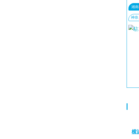
湘南
神奈
横