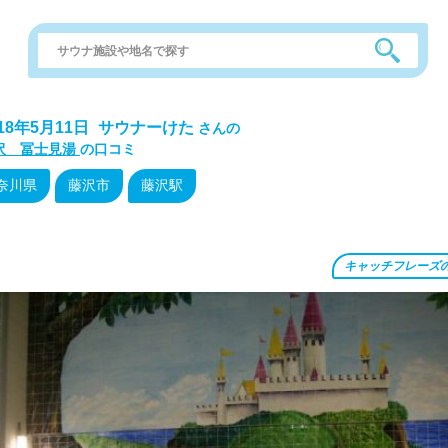
018年5月11日
サウナーけた
さんの
沢 冨士見湯
の口コミ
奈川県
藤沢市
藤沢駅
キャッチフレーズ