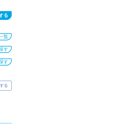
する
一覧
探す
探す
する
距離4.56km
距離4.81km
レディスあり