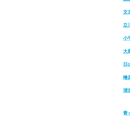
文
立
小
大
日
檜
清
青