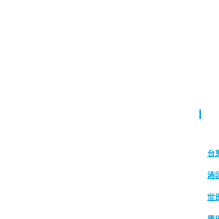
台
港
世