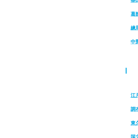
墨
葛
練
中
江
調
東
国