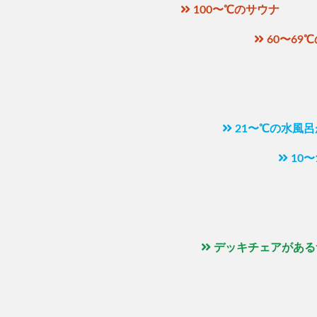
100〜℃のサウナ
60〜69
21〜℃の水風
10
デッキチェアがある