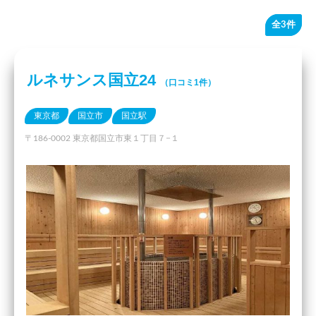
全3件
ルネサンス国立24
（口コミ1件）
東京都
国立市
国立駅
〒186-0002 東京都国立市東１丁目７−１