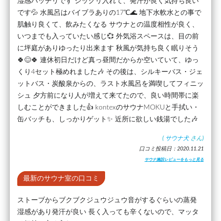
湿感バッチリです ジックリ入れて、発汗が良く気持ち良い
です💦 水風呂はバイブラありの17℃🌊 地下水軟水との事で
肌触り良くて、飲みたくなる サウナとの温度相性が良く、
いつまでも入っていたい感じ💞 外気浴スペースは、目の前
に坪庭がありゆったり出来ます 秋風が気持ち良く眠りそう
🍀😌🍀 連休初日だけど真っ昼間だからか空いていて、ゆっ
くり4セット極めれました🎶 その後は、シルキーバス・ジェ
ットバス・炭酸泉からの、ラスト水風呂を満喫してフィニッ
シュ 夕方前になり人が増えて来てたので、良い時間帯に楽
しむことができました👍 kontexのサウナMOKUと手拭い・
缶バッチも、しっかりゲット✨ 近所に欲しい銭湯でした🎶
(
サウナ犬
さん)
口コミ投稿日：2020.11.21
サウナ施設レビューをもっと見る
最新のサウナ室の口コミ
ストーブからブクブクジュウジュウ音がするぐらいの蒸発
湿感があり発汗が良い 長く入っても辛くないので、マッタ