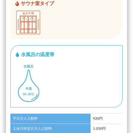
サウナ室タイプ
水風呂の温度帯
平日大人入館料
920円
土休日特定日大人入館料
1,050円