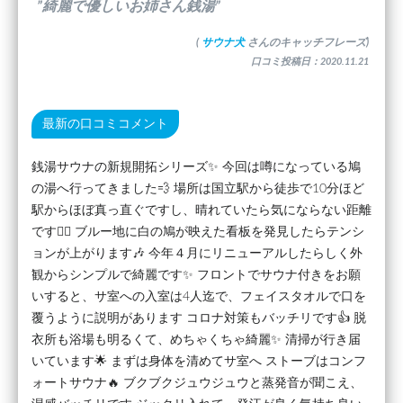
”綺麗で優しいお姉さん銭湯”
(
サウナ犬
さんのキャッチフレーズ)
口コミ投稿日：2020.11.21
最新の口コミコメント
銭湯サウナの新規開拓シリーズ✨ 今回は噂になっている鳩
の湯へ行ってきました💨 場所は国立駅から徒歩で10分ほど
駅からほぼ真っ直ぐですし、晴れていたら気にならない距離
です🚶‍♂️ ブルー地に白の鳩が映えた看板を発見したらテンシ
ョンが上がります🎶 今年４月にリニューアルしたらしく外
観からシンプルで綺麗です✨ フロントでサウナ付きをお願
いすると、サ室への入室は4人迄で、フェイスタオルで口を
覆うように説明があります コロナ対策もバッチリです👍 脱
衣所も浴場も明るくて、めちゃくちゃ綺麗✨ 清掃が行き届
いています🌟 まずは身体を清めてサ室へ ストーブはコンフ
ォートサウナ🔥 ブクブクジュウジュウと蒸発音が聞こえ、