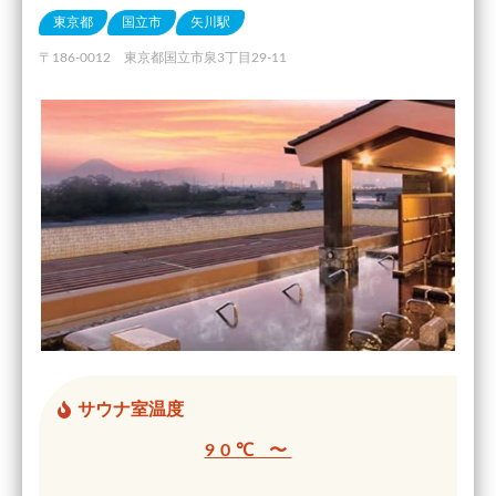
東京都
国立市
矢川駅
〒186-0012 東京都国立市泉3丁目29-11
サウナ室温度
90℃ 〜