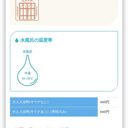
水風呂の温度帯
大人入浴料(サウナなし)
460円
大人入浴料(サウナあり)（男性のみ）
660円