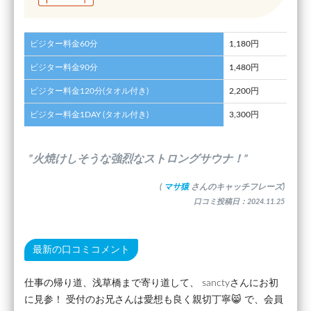
ビジター料金60分
1,180円
ビジター料金90分
1,480円
ビジター料金120分(タオル付き)
2,200円
ビジター料金1DAY (タオル付き)
3,300円
”火焼けしそうな強烈なストロングサウナ！”
(
マサ猿
さんのキャッチフレーズ)
口コミ投稿日：2024.11.25
最新の口コミコメント
仕事の帰り道、浅草橋まで寄り道して、 sanctyさんにお初
に見参！ 受付のお兄さんは愛想も良く親切丁寧😸 で、会員