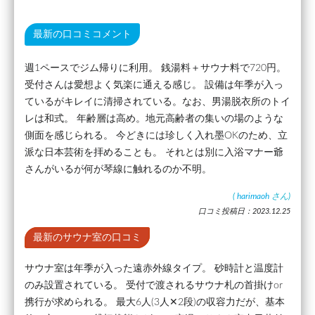
最新の口コミコメント
週1ペースでジム帰りに利用。 銭湯料＋サウナ料で720円。
受付さんは愛想よく気楽に通える感じ。 設備は年季が入っ
ているがキレイに清掃されている。なお、男湯脱衣所のトイ
レは和式。 年齢層は高め。地元高齢者の集いの場のような
側面を感じられる。 今どきには珍しく入れ墨OKのため、立
派な日本芸術を拝めることも。 それとは別に入浴マナー爺
さんがいるが何が琴線に触れるのか不明。
(
harimaoh
さん)
口コミ投稿日：2023.12.25
最新のサウナ室の口コミ
サウナ室は年季が入った遠赤外線タイプ。 砂時計と温度計
のみ設置されている。 受付で渡されるサウナ札の首掛けor
携行が求められる。 最大6人(3人✕2段)の収容力だが、基本