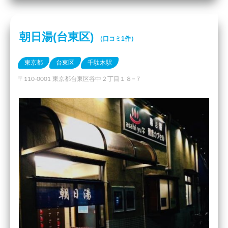
朝日湯(台東区)
（口コミ1件）
東京都
台東区
千駄木駅
〒110-0001 東京都台東区谷中２丁目１８−７