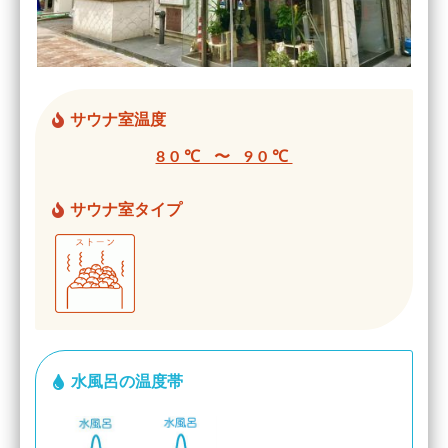
サウナ室温度
80℃ 〜 90℃
サウナ室タイプ
水風呂の温度帯