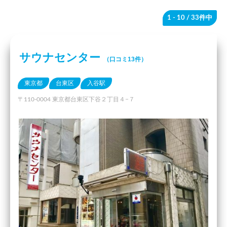
1 - 10
/ 33件中
サウナセンター
（口コミ13件）
東京都
台東区
入谷駅
〒110-0004 東京都台東区下谷２丁目４−７