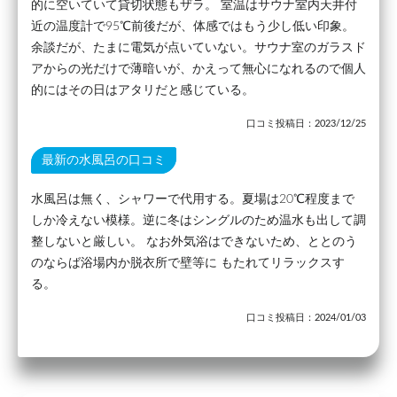
的に空いていて貸切状態もザラ。 室温はサウナ室内天井付
近の温度計で95℃前後だが、体感ではもう少し低い印象。
余談だが、たまに電気が点いていない。サウナ室のガラスド
アからの光だけで薄暗いが、かえって無心になれるので個人
的にはその日はアタリだと感じている。
口コミ投稿日：2023/12/25
最新の水風呂の口コミ
水風呂は無く、シャワーで代用する。夏場は20℃程度まで
しか冷えない模様。逆に冬はシングルのため温水も出して調
整しないと厳しい。 なお外気浴はできないため、ととのう
のならば浴場内か脱衣所で壁等に もたれてリラックスす
る。
口コミ投稿日：2024/01/03