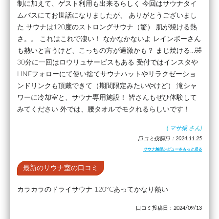
制に加えて、ゲスト利用も出来るらしく 今回はサウナタイ
ムパスにてお世話になりましたが、 ありがとうございまし
た サウナは120度のストロングサウナ（驚） 肌が焼ける熱
さ。。 これはこれで凄い！ なかなかないよ レインボーさん
も熱いと言うけど、こっちの方が過激かも？ まじ焼ける…🤣
30分に一回はロウリュサービスもある 受付ではインスタや
LINEフォローにて使い捨てサウナハットやリラクゼーショ
ンドリンクも頂戴できて（期間限定みたいやけど） 滝シャ
ワーに冷却室と、サウナ専用施設！ 皆さんもぜひ体験して
みてください 外では、腰タオルでモクれるらしいです！
(
マサ猿
さん)
口コミ投稿日：2024.11.25
サウナ施設レビューをもっと見る
最新のサウナ室の口コミ
カラカラのドライサウナ 120°Cあってかなり熱い
口コミ投稿日：2024/09/13