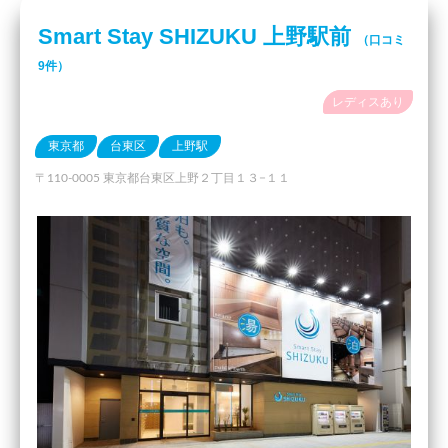
Smart Stay SHIZUKU 上野駅前
（口コミ
9件）
レディスあり
東京都
台東区
上野駅
〒110-0005 東京都台東区上野２丁目１３−１１