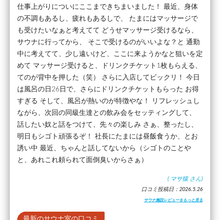
仕事上がりについにここまできちまいました！ 最近、身体
の不調もあるし、疲れもあるしで、 たまにはマッサージで
も受けたいなぁと考えてて どうせマッサージ受けるなら、
サウナに行ってから、 そこで受けるのがいいよな？と 通勤
中に考えてて、少し遠いけど、ここに来ようかなと狙いを定
めて マッサージ受けると、ドリンクチケット1枚もらえる、
てのが背中を押した（笑） さらに入店してビックリ！ 今日
は風呂の日26日で、さらにドリンクチケットもらった お得
すぎる そして、風呂が熱いのが特徴やな！ リフレッシュし
ながら、次回の同級生達との飲み会をセッティングして、
話したい奴と話をつけて、先々の楽しみ さぁ、整ったし、
明日もシゴト頑張るぞ！ 社長にたまには昼飯食うか、とお
誘い中 最近、ちゃんと話してないから（シゴトのことや
と、あれこれ頼られて面倒臭いからさぁ）
(
マサ猿
さん)
口コミ投稿日：2026.5.26
サウナ施設レビューをもっと見る
最新のサウナ室の口コミ