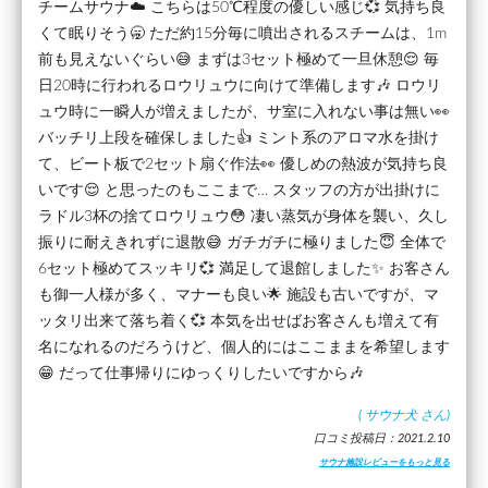
チームサウナ☁️ こちらは50℃程度の優しい感じ💞 気持ち良
くて眠りそう🥱 ただ約15分毎に噴出されるスチームは、1m
前も見えないぐらい😅 まずは3セット極めて一旦休憩😌 毎
日20時に行われるロウリュウに向けて準備します🎶 ロウリ
ュウ時に一瞬人が増えましたが、サ室に入れない事は無い👀
バッチリ上段を確保しました👍 ミント系のアロマ水を掛け
て、ビート板で2セット扇ぐ作法👀 優しめの熱波が気持ち良
いです😌 と思ったのもここまで… スタッフの方が出掛けに
ラドル3杯の捨てロウリュウ😳 凄い蒸気が身体を襲い、久し
振りに耐えきれずに退散😅 ガチガチに極りました😇 全体で
6セット極めてスッキリ💞 満足して退館しました✨ お客さん
も御一人様が多く、マナーも良い🌟 施設も古いですが、マ
ッタリ出来て落ち着く💞 本気を出せばお客さんも増えて有
名になれるのだろうけど、個人的にはここままを希望します
😁 だって仕事帰りにゆっくりしたいですから🎶
(
サウナ犬
さん)
口コミ投稿日：2021.2.10
サウナ施設レビューをもっと見る