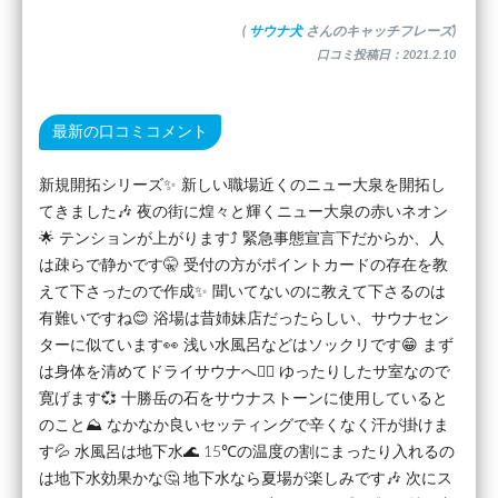
(
サウナ犬
さんのキャッチフレーズ)
口コミ投稿日：2021.2.10
最新の口コミコメント
新規開拓シリーズ✨ 新しい職場近くのニュー大泉を開拓し
てきました🎶 夜の街に煌々と輝くニュー大泉の赤いネオン
🌟 テンションが上がります⤴️ 緊急事態宣言下だからか、人
は疎らで静かです🤫 受付の方がポイントカードの存在を教
えて下さったので作成✨ 聞いてないのに教えて下さるのは
有難いですね😊 浴場は昔姉妹店だったらしい、サウナセン
ターに似ています👀 浅い水風呂などはソックリです😁 まず
は身体を清めてドライサウナへ🧖‍♂️ ゆったりしたサ室なので
寛げます💞 十勝岳の石をサウナストーンに使用していると
のこと⛰️ なかなか良いセッティングで辛くなく汗が掛けま
す💦 水風呂は地下水🌊 15℃の温度の割にまったり入れるの
は地下水効果かな🤔 地下水なら夏場が楽しみです🎶 次にス