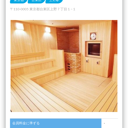
東京都
台東区
上野駅
〒110-0005 東京都台東区上野７丁目１−１
会員料金に準ずる
-