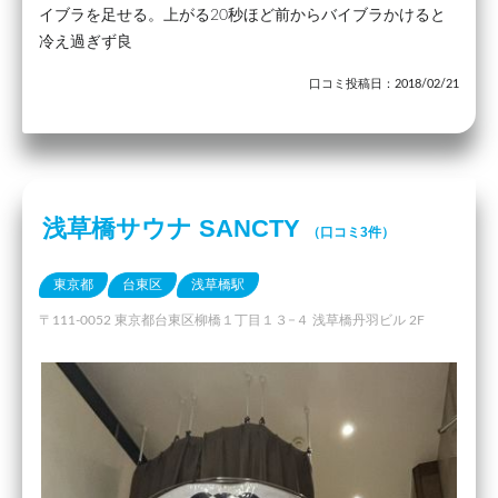
イブラを足せる。上がる20秒ほど前からバイブラかけると
冷え過ぎず良
口コミ投稿日：2018/02/21
浅草橋サウナ SANCTY
（口コミ3件）
東京都
台東区
浅草橋駅
〒111-0052 東京都台東区柳橋１丁目１３−４ 浅草橋丹羽ビル 2F