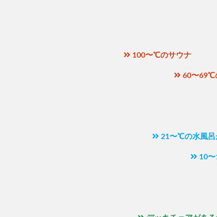
100〜℃のサウナ
60〜69
21〜℃の水風
10