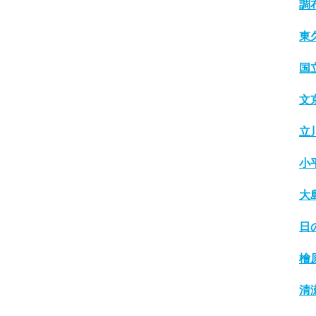
調
東
国
文
立
小
大
日
檜
清