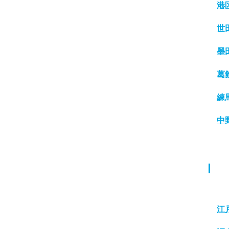
港
世
墨
葛
練
中
江