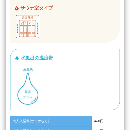
サウナ室タイプ
水風呂の温度帯
大人入浴料(サウナなし)
460円