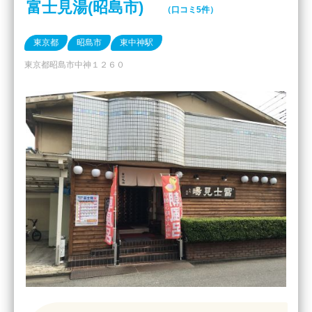
富士見湯(昭島市)
（口コミ5件）
東京都
昭島市
東中神駅
東京都昭島市中神１２６０