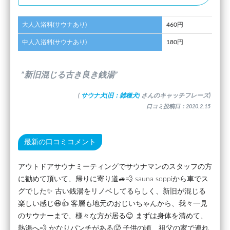
大人入浴料(サウナあり)
460円
中人入浴料(サウナあり)
180円
”新旧混じる古き良き銭湯”
(
サウナ犬(旧：雑種犬)
さんのキャッチフレーズ)
口コミ投稿日：2020.2.15
最新の口コミコメント
アウトドアサウナミーティングでサウナマンのスタッフの方
に勧めて頂いて、帰りに寄り道🚙💨 sauna soppiから車でス
グでした✨ 古い銭湯をリノベしてるらしく、新旧が混じる
楽しい感じ😆👍 客層も地元のおじいちゃんから、我々一見
のサウナーまで、様々な方が居る😊 まずは身体を清めて、
熱湯へ💨 かなりパンチがある🥵 子供の頃、祖父の家で連れ