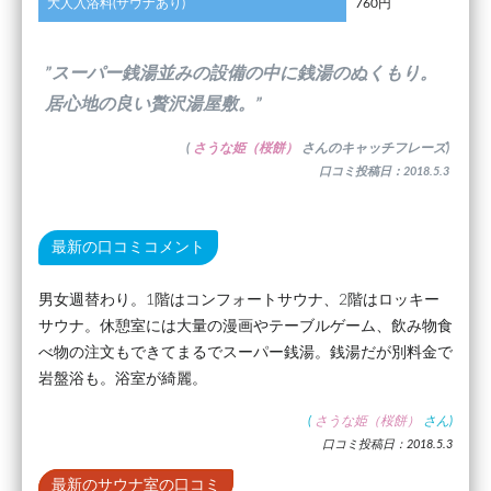
大人入浴料(サウナあり)
760円
”スーパー銭湯並みの設備の中に銭湯のぬくもり。
居心地の良い贅沢湯屋敷。”
(
さうな姫（桜餅）
さんのキャッチフレーズ)
口コミ投稿日：2018.5.3
最新の口コミコメント
男女週替わり。1階はコンフォートサウナ、2階はロッキー
サウナ。休憩室には大量の漫画やテーブルゲーム、飲み物食
べ物の注文もできてまるでスーパー銭湯。銭湯だが別料金で
岩盤浴も。浴室が綺麗。
(
さうな姫（桜餅）
さん)
口コミ投稿日：2018.5.3
最新のサウナ室の口コミ