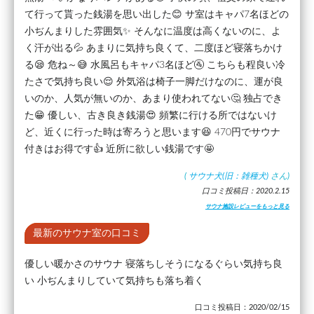
て行って貰った銭湯を思い出した😊 サ室はキャパ7名ほどの
小ぢんまりした雰囲気✨ そんなに温度は高くないのに、よ
く汗が出る💦 あまりに気持ち良くて、二度ほど寝落ちかけ
る😪 危ね～😅 水風呂もキャパ3名ほど🚰 こちらも程良い冷
たさで気持ち良い😌 外気浴は椅子一脚だけなのに、運が良
いのか、人気が無いのか、あまり使われてない🤔 独占でき
た😁 優しい、古き良き銭湯😍 頻繁に行ける所ではないけ
ど、近くに行った時は寄ろうと思います😆 470円でサウナ
付きはお得です👍 近所に欲しい銭湯です🤩
(
サウナ犬(旧：雑種犬)
さん)
口コミ投稿日：2020.2.15
サウナ施設レビューをもっと見る
最新のサウナ室の口コミ
優しい暖かさのサウナ 寝落ちしそうになるぐらい気持ち良
い 小ぢんまりしていて気持ちも落ち着く
口コミ投稿日：2020/02/15