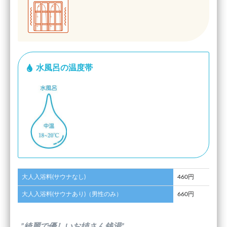
水風呂の温度帯
大人入浴料(サウナなし)
460円
大人入浴料(サウナあり)（男性のみ）
660円
”綺麗で優しいお姉さん銭湯”