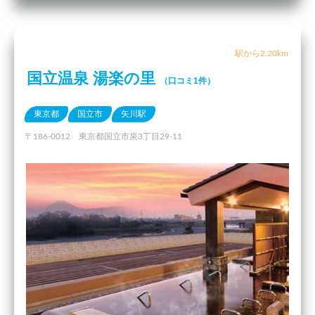
駅から2.20km
国立温泉 湯楽の里
（口コミ1件）
東京都
国立市
矢川駅
〒186-0012 東京都国立市泉3丁目29-11