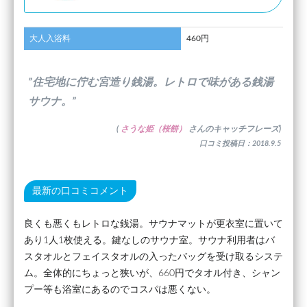
大人入浴料
460円
”住宅地に佇む宮造り銭湯。レトロで味がある銭湯
サウナ。”
(
さうな姫（桜餅）
さんのキャッチフレーズ)
口コミ投稿日：2018.9.5
最新の口コミコメント
良くも悪くもレトロな銭湯。サウナマットが更衣室に置いて
あり1人1枚使える。鍵なしのサウナ室。サウナ利用者はバ
スタオルとフェイスタオルの入ったバッグを受け取るシステ
ム。全体的にちょっと狭いが、660円でタオル付き、シャン
プー等も浴室にあるのでコスパは悪くない。