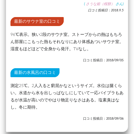
(
さうな姫（桜餅）
さん)
口コミ投稿日：2018.9.5
最新のサウナ室の口コミ
96℃表示。狭い2段のサウナ室。ストーブからの熱はもちろ
ん部屋にこもった熱もそれなりにあり体感あついサウナ室。
湿度もほどほどで全身から発汗。TVなし。
口コミ投稿日：2018/09/05
最新の水風呂の口コミ
測定25℃。2人入ると窮屈かなというサイズ。水位は腿くら
い。水道から水を出しっぱなしにしていて一応バイブラもあ
るが水温が高いのでやはり物足りなさはある。塩素臭はな
し。冬に期待。
口コミ投稿日：2018/09/06