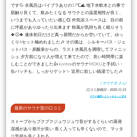
です💦 水風呂はバイブラありの17℃🌊 地下水軟水との事で
肌触り良くて、飲みたくなる サウナとの温度相性が良く、
いつまでも入っていたい感じ💞 外気浴スペースは、目の前
に坪庭がありゆったり出来ます 秋風が気持ち良く眠りそう
🍀😌🍀 連休初日だけど真っ昼間だからか空いていて、ゆっ
くり4セット極めれました🎶 その後は、シルキーバス・ジェ
ットバス・炭酸泉からの、ラスト水風呂を満喫してフィニッ
シュ 夕方前になり人が増えて来てたので、良い時間帯に楽
しむことができました👍 kontexのサウナMOKUと手拭い・
缶バッチも、しっかりゲット✨ 近所に欲しい銭湯でした🎶
(
サウナ犬
さん)
口コミ投稿日：2020.11.21
サウナ施設レビューをもっと見る
最新のサウナ室の口コミ
ストーブからブクブクジュウジュウ音がするぐらいの蒸発
湿感があり発汗が良い 長く入っても辛くないので、マッタ
リ気持ち良く入れる