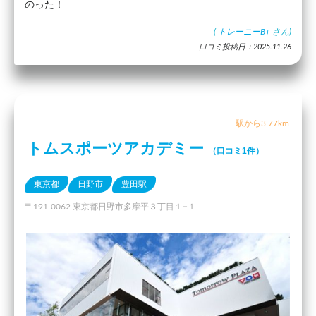
のった！
(
トレーニーB+
さん)
口コミ投稿日：2025.11.26
駅から3.77km
トムスポーツアカデミー
（口コミ1件）
東京都
日野市
豊田駅
〒191-0062 東京都日野市多摩平３丁目１−１