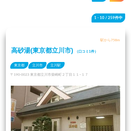
1 - 10
/ 259件中
駅から758m
高砂湯(東京都立川市)
（口コミ1件）
東京都
立川市
立川駅
〒190-0023 東京都立川市柴崎町２丁目１１−１７