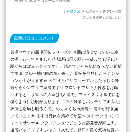
(
サウナ犬
さんのキャッチフレーズ)
口コミ投稿日：2020.11.21
最新の口コミコメント
銭湯サウナの新規開拓シリーズ✨ 今回は噂になっている鳩
の湯へ行ってきました💨 場所は国立駅から徒歩で10分ほど
駅からほぼ真っ直ぐですし、晴れていたら気にならない距離
です🚶‍♂️ ブルー地に白の鳩が映えた看板を発見したらテンシ
ョンが上がります🎶 今年４月にリニューアルしたらしく外
観からシンプルで綺麗です✨ フロントでサウナ付きをお願
いすると、サ室への入室は4人迄で、フェイスタオルで口を
覆うように説明があります コロナ対策もバッチリです👍 脱
衣所も浴場も明るくて、めちゃくちゃ綺麗✨ 清掃が行き届
いています🌟 まずは身体を清めてサ室へ ストーブはコンフ
ォートサウナ🔥 ブクブクジュウジュウと蒸発音が聞こえ、
湿感バッチリです ジックリ入れて、発汗が良く気持ち良い