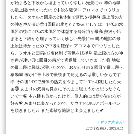
が始まると下段から埋まっていく珍しい光景に👀 噂の地獄
の最上段は怖かったので中段を確保✨ アロマ水でロウリュ
したら、タオルと団扇の2名体制で蒸気を撹拌🌀 最上段の方
の呻き声が凄い🙄 1回目の扇ぎただ好みとしては、14℃の水
風呂の後に24℃の水風呂で休憩する冷冷浴が最高 熱波が始
まると下段から埋まっていく珍しい光景に👀 噂の地獄の最
上段は怖かったので中段を確保✨ アロマ水でロウリュした
ら、タオルと団扇の2名体制で蒸気を撹拌🌀 最上段の方の呻
き声が凄い🙄 1回目の扇ぎで皆退散していきました😅 地獄
の最上段に興味が湧いたので、おかわりの３回目で最上段へ
移動😁 確かに最上段で最後まで耐えるのは厳しいかもです
🤣 その後14℃で身体の熱気を冷まして24℃へ移動したら天
国😇 あまりの気持ち良さにそのまま寝ようかと思ったぐら
いです🤤 本八幡も良かったけど、個人的には新小岩の方が
好み💖 あまりに良かったので、サウナMOKUとボールペン
を頂きました🎶 また素敵な施設と出会えました💕
(
サウナ犬
さん)
口コミ投稿日：2022.8.11