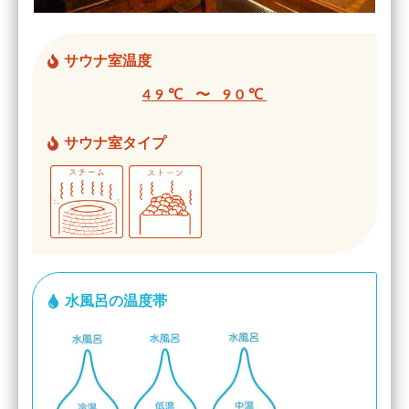
サウナ室温度
49℃ 〜 90℃
サウナ室タイプ
水風呂の温度帯