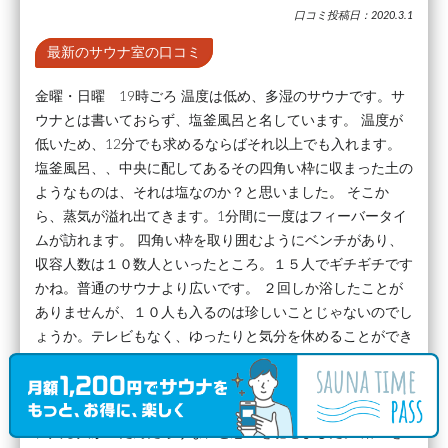
口コミ投稿日：2020.3.1
最新のサウナ室の口コミ
金曜・日曜 19時ごろ 温度は低め、多湿のサウナです。サ
ウナとは書いておらず、塩釜風呂と名しています。 温度が
低いため、12分でも求めるならばそれ以上でも入れます。
塩釜風呂、、中央に配してあるその四角い枠に収まった土の
ようなものは、それは塩なのか？と思いました。 そこか
ら、蒸気が溢れ出てきます。1分間に一度はフィーバータイ
ムが訪れます。 四角い枠を取り囲むようにベンチがあり、
収容人数は１０数人といったところ。１５人でギチギチです
かね。普通のサウナより広いです。 ２回しか浴したことが
ありませんが、１０人も入るのは珍しいことじゃないのでし
ょうか。テレビもなく、ゆったりと気分を休めることができ
ます。 床に敷いてあるマットも浴室内もとても清潔です。
ドアが２つあります。１つは外にある水風呂に直結していま
すが、今は封鎖されています。やはり危ないし、汗を流さず
に入る人がいたんだろうな、と思いを馳せました。 浴室を