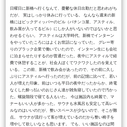
日曜日に新橋へ行くなんて、憂鬱な休日出勤だと思われがち
だが、 実はしっかり休みに行っている。 なんなら週末の新
橋にはビックディッパーのビル（パチンコ屋、アスティル、
飲み屋が入ってるビル）にしか人がいないのではないかと思
わせるぐらい。 アスティルは大学時代、新橋でインターン
をやっていたころにはよくお世話になっていた。 グレー寄
りのブラック企業で働いていたので、インターン生にも会社
に泊まらせたりするのが普通だった。夜中にアスティルで経
費で休憩することが、社会人ぽくてワクワクしたのを覚えて
いる。 この前、新橋で飲み会があったので、その前に久し
ぶりにアスティルへ行ったのだが、前の記憶に比べて、若い
人が増えた印象。前はいつも平日の夜中だったからか、終電
なくした酔っ払いのおじさん達が雑魚寝していたので汚かっ
た。螺旋階段で寝てる人もいた。 今は施設内も綺麗で、マ
ナーもいい人が多かった。サウナも水風呂も安定して高レベ
ルなのはいいのだが、整いスペースが少ないので、そこが難
点。 サウナが流行って客が増えているのだから整い椅子を
増やして欲しいなとも思います。 でも、いい施設なのは間