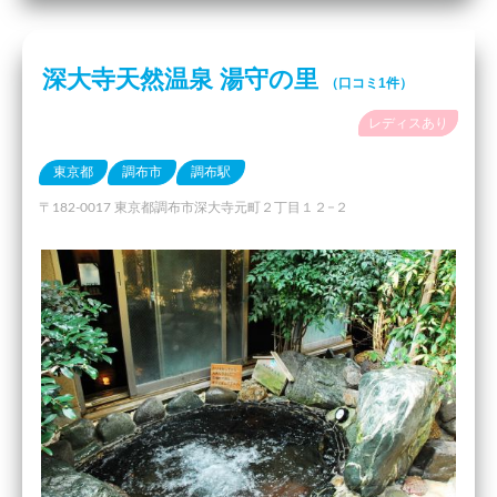
深大寺天然温泉 湯守の里
（口コミ1件）
レディスあり
東京都
調布市
調布駅
〒182-0017 東京都調布市深大寺元町２丁目１２−２