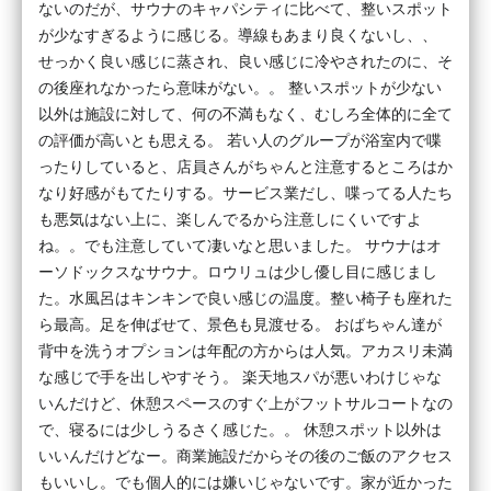
ないのだが、サウナのキャパシティに比べて、整いスポット
が少なすぎるように感じる。導線もあまり良くないし、、
せっかく良い感じに蒸され、良い感じに冷やされたのに、そ
の後座れなかったら意味がない。。 整いスポットが少ない
以外は施設に対して、何の不満もなく、むしろ全体的に全て
の評価が高いとも思える。 若い人のグループが浴室内で喋
ったりしていると、店員さんがちゃんと注意するところはか
なり好感がもてたりする。サービス業だし、喋ってる人たち
も悪気はない上に、楽しんでるから注意しにくいですよ
ね。。でも注意していて凄いなと思いました。 サウナはオ
ーソドックスなサウナ。ロウリュは少し優し目に感じまし
た。水風呂はキンキンで良い感じの温度。整い椅子も座れた
ら最高。足を伸ばせて、景色も見渡せる。 おばちゃん達が
背中を洗うオプションは年配の方からは人気。アカスリ未満
な感じで手を出しやすそう。 楽天地スパが悪いわけじゃな
いんだけど、休憩スペースのすぐ上がフットサルコートなの
で、寝るには少しうるさく感じた。。 休憩スポット以外は
いいんだけどなー。商業施設だからその後のご飯のアクセス
もいいし。でも個人的には嫌いじゃないです。家が近かった