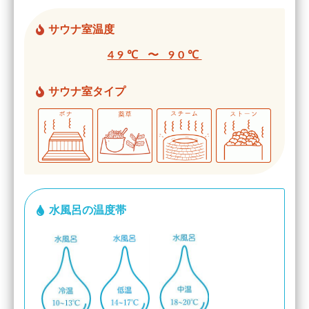
サウナ室温度
49℃ 〜 90℃
サウナ室タイプ
水風呂の温度帯