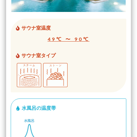
サウナ室温度
49℃ 〜 90℃
サウナ室タイプ
水風呂の温度帯