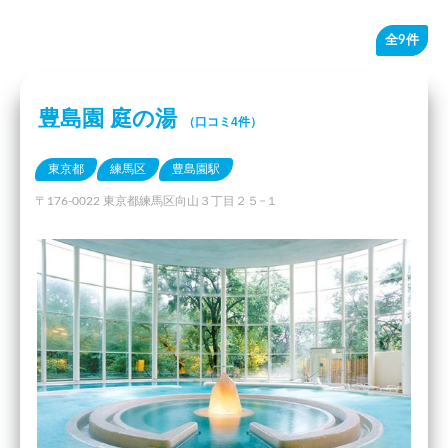
全9件
豊島園 庭の湯
（口コミ4件）
東京都
練馬区
豊島園駅
〒176-0022 東京都練馬区向山３丁目２５−１