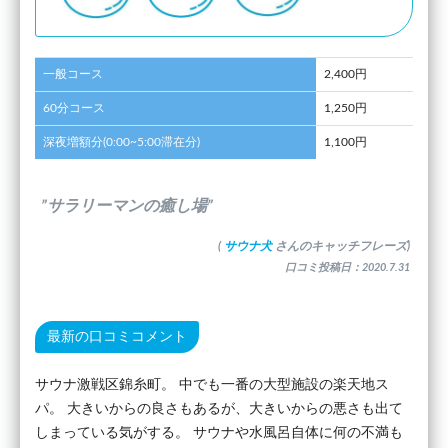
一般コース
2,400円
60分コース
1,250円
深夜増額分(0:00~5:00滞在分)
1,100円
”サラリーマンの癒し場”
(
サウナ犬
さんのキャッチフレーズ)
口コミ投稿日：2020.7.31
最新の口コミコメント
サウナ激戦区錦糸町。 中でも一番の大型施設の楽天地ス
パ。 大きいからの良さもあるが、大きいからの悪さも出て
しまっている気がする。 サウナや水風呂自体に何の不満も