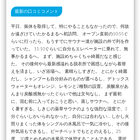
最新の口コミコメント
平日、振休を取得して、特にやることもなかったので、何故
か遠ざけていたかるまるへ初訪問。 オープン直前の10:55ぐ
らいに行ったら、もうすでにサウナー達が施設の外で列を作
っていた。 11:10ぐらいに自分もエレベーターに乗れて、無
事かるまるへ。 まず、施設めちゃくちゃ綺麗だなと感じ
た。 その後何やら最新感溢れる脱衣所で困惑しながら着替
えを済まし、いざ浴場へ。 素晴らしすぎた。 とにかく綺麗
だし、シャンプーも自分好みのものが選べるし、デトックス
ウォーターもオレンジ、レモンと2種類の設置。 炭酸泉があ
んまり炭酸感無かったぐらいで他は文句なし。 まず最初
に、混む前に入っておこうと思い、蒸しサウナへ。 とにか
く暑すぎる。しきじの薬草サウナのような強烈な湿度で、3
分ぐらいしかいられなかった。自分には合わない… しかし火
照りまくった体をシングルの水風呂で一気に冷やし、その後
外気浴もできるし、ビーチベットでもととのえるし、25
度、30度とぬるめの水風呂で休憩することもできる。 選択