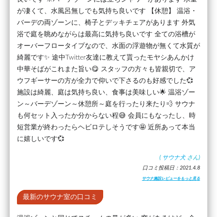
が凄くて、水風呂無しでも気持ち良いです 【休憩】 温浴・
バーデの両ゾーンに、椅子とデッキチェアがあります 外気
浴で庭を眺めながらは最高に気持ち良いです 全ての浴槽が
オーバーフロータイプなので、水面の浮遊物が無くて水質が
綺麗です✨ 途中Twitter友達に教えて貰ったモヤシあんかけ
中華そばがこれまた旨い😋 スタッフの方々も皆親切で、ア
ウフギーサーの方が全力で仰いで下さるのも好感でした💞
施設は綺麗、庭は気持ち良い、食事は美味しい🌟 温浴ゾー
ン～バーデゾーン～休憩所～庭を行ったり来たり💨 サウナ
も何セット入ったか分からない程😅 会員にもなったし、時
短営業が終わったらヘビロテしそうです🤩 近所あって本当
に嬉しいです💞
(
サウナ犬
さん)
口コミ投稿日：2021.4.8
サウナ施設レビューをもっと見る
最新のサウナ室の口コミ