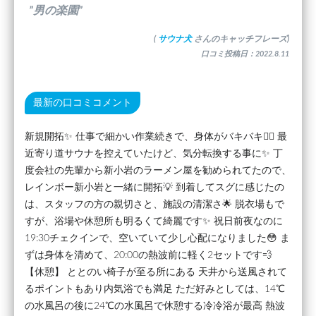
”男の楽園”
(
サウナ犬
さんのキャッチフレーズ)
口コミ投稿日：2022.8.11
最新の口コミコメント
新規開拓✨ 仕事で細かい作業続きで、身体がバキバキ😮‍💨 最
近寄り道サウナを控えていたけど、気分転換する事に✨ 丁
度会社の先輩から新小岩のラーメン屋を勧められてたので、
レインボー新小岩と一緒に開拓💡 到着してスグに感じたの
は、スタッフの方の親切さと、施設の清潔さ🌟 脱衣場もで
すが、浴場や休憩所も明るくて綺麗です✨ 祝日前夜なのに
19:30チェクインで、空いていて少し心配になりました😳 ま
ずは身体を清めて、20:00の熱波前に軽く2セットです💨
【休憩】 ととのい椅子が至る所にある 天井から送風されて
るポイントもあり内気浴でも満足 ただ好みとしては、14℃
の水風呂の後に24℃の水風呂で休憩する冷冷浴が最高 熱波