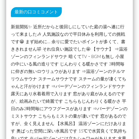
最新の口コミコメント
新規開拓✨ 近所だからと後回しにしていた庭の湯へ遂に行
って来ました🎶 人気施設なので平日休みを利用しての挑戦
です😁 まず始めに… 余りに愛でたいポイントが多くて、書
ききれません🤣 それ位良い施設でした🤩 【サウナ】 ⇒温浴
ゾーンのフィンランドサウナ 暗くてTV・BGMも無し 小屋
の中にいる風の造りです じんわりくる暖かさです 3時間毎
に仰ぎの無いロウリュウがあります ⇒温浴ゾーンのテルマ
リウムサウナ スチームサウナです スチームの量が凄くてち
ゃんと汗がかけます ⇒バーデゾーンのフィンランドサウナ
露天にあり水着着用で入ります 窓があり庭がみえるのです
が、絵画みたいで綺麗です こちらもじんわりくる暖かさ 平
日のみ2時間毎にアウフグースがあります ⇒バーデゾーンの
ミストサウナ こちらもミストの量が凄いです 窓があるので
すが、全く見えません 【水風呂】 温浴ゾーンにだけありま
す 奥ばった空間に深い水風呂です 15℃で水質良くて気持ち
良いです ※バーデゾーンには立ちシャワーがあります 水量