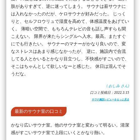
肢がありすぎて、逆に迷ってしまう。 サウナは薪サウナに
は入れなかったのだが、ケロサウナが好みだった。 じっく
りと、セルフロウリュで湿度を高めて、体感温度をあげてい
く。 薄暗い空間で、もちろんテレビの音も話し声すらも聞
こえない。 限界が来たらシングルへ入水。最高。またすぐ
にでも行きたい。 サウナーのマナーがかなり良いので、変
なストレスはあまり感じなかったが、 逆に、施設内で合流
してる人とかいるとかなり目立つし、不快感がすごいので、
そこはちゃんとして欲しいなーと感じた。 休日は混んでそ
うだな。
(
おしみ
さん)
口コミ投稿日：2022.3.15
サウナ施設レビューをもっと見る
最新のサウナ室の口コミ
かなり広いサウナ室。他のサウナ室と変わって明るい。清潔
感がすごいサウナ室で上段にいくとかなり熱い。