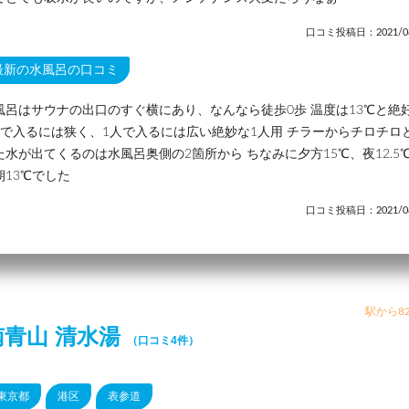
口コミ投稿日：2021/08
最新の水風呂の口コミ
風呂はサウナの出口のすぐ横にあり、なんなら徒歩0歩 温度は13℃と絶
人で入るには狭く、1人で入るには広い絶妙な1人用 チラーからチロチロ
た水が出てくるのは水風呂奥側の2箇所から ちなみに夕方15℃、夜12.5
朝13℃でした
口コミ投稿日：2021/08
駅から82
南青山 清水湯
（口コミ4件）
東京都
港区
表参道