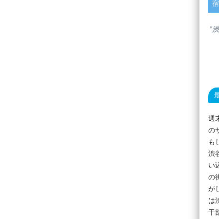
宿
”
週
の
も
渋
い
の
が
は
干