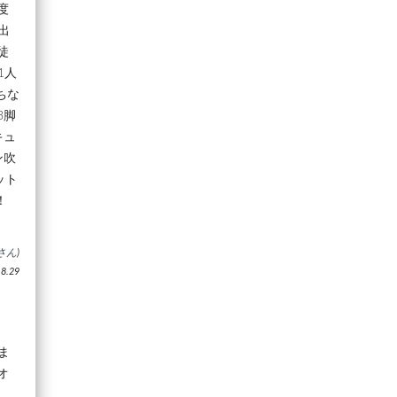
度
出
徒
1人
ちな
3脚
キュ
ン吹
ット
！
さん)
.29
ま
オ