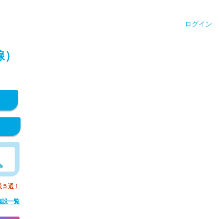
ログイン
線）
設５選！
施設一覧