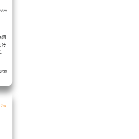
/29
好調
と冷
℃、
/30
7m