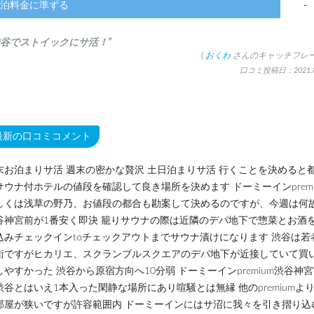
泊料金に準ずる
-
渋谷でストイックにサ活！”
(
おくわ
さんのキャッチフレー
口コミ投稿日：2021.8
最新の口コミコメント
末お泊まりサ活 週末の密かな贅沢 土日泊まりサ活 行くことを決めると
サウナ付ホテルの値段を確認して良き場所を決めます ドーミーインpremi
しくは浅草の野乃、お値段の都合も勘案して決めるのですが、今週は何
谷神宮前が1番安く即決 籠りサウナの際は近隣のデパ地下で惣菜とお酒
込みチェックインtoチェックアウトまでサウナ漬けになります 渋谷は若
街ですがヒカリエ、スクランブルスクエアのデパ地下が近接していて買
しやすかった 渋谷から原宿方向へ10分弱 ドーミーインpremium渋谷神
渋谷とはいえ1本入った閑静な場所にあり喧騒とは無縁 他のpremiumよ
部屋が狭いですが許容範囲内 ドーミーインにはサ沼に我々を引き摺り込