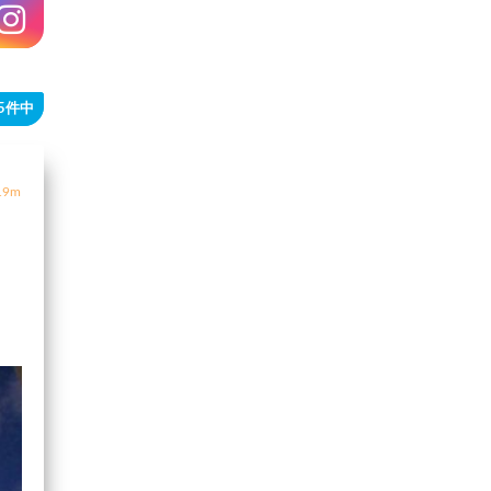
05件中
9m