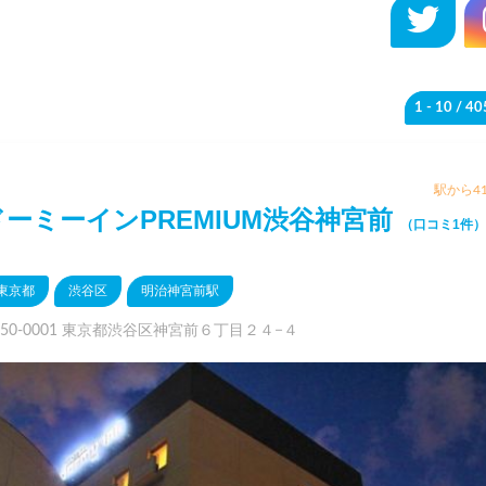
1 - 10
/ 4
駅から41
ドーミーインPREMIUM渋谷神宮前
（口コミ1件）
東京都
渋谷区
明治神宮前駅
150-0001 東京都渋谷区神宮前６丁目２４−４