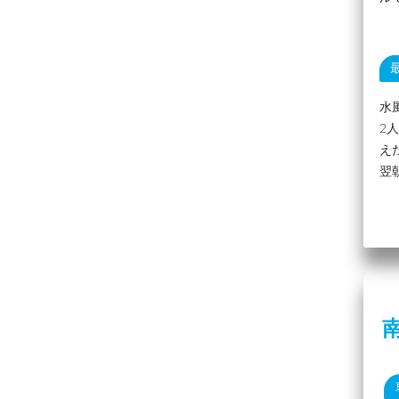
水
2
え
翌