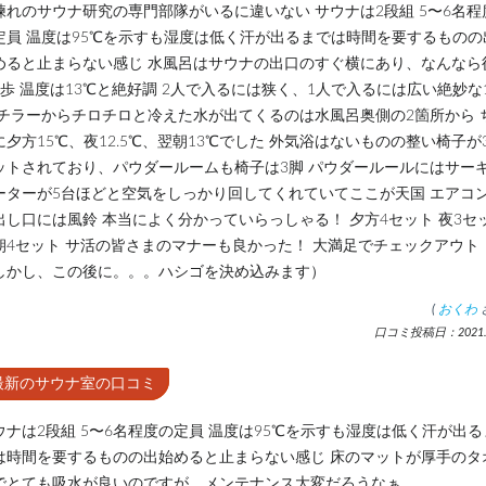
練れのサウナ研究の専門部隊がいるに違いない サウナは2段組 5〜6名程
定員 温度は95℃を示すも湿度は低く汗が出るまでは時間を要するものの
めると止まらない感じ 水風呂はサウナの出口のすぐ横にあり、なんなら
0歩 温度は13℃と絶好調 2人で入るには狭く、1人で入るには広い絶妙な
 チラーからチロチロと冷えた水が出てくるのは水風呂奥側の2箇所から 
に夕方15℃、夜12.5℃、翌朝13℃でした 外気浴はないものの整い椅子が
ットされており、パウダールームも椅子は3脚 パウダールールにはサー
ーターが5台ほどと空気をしっかり回してくれていてここが天国 エアコ
出し口には風鈴 本当によく分かっていらっしゃる！ 夕方4セット 夜3セ
朝4セット サ活の皆さまのマナーも良かった！ 大満足でチェックアウト
しかし、この後に。。。ハシゴを決め込みます）
(
おくわ
口コミ投稿日：2021.8
最新のサウナ室の口コミ
ウナは2段組 5〜6名程度の定員 温度は95℃を示すも湿度は低く汗が出る
は時間を要するものの出始めると止まらない感じ 床のマットが厚手のタ
でとても吸水が良いのですが、メンテナンス大変だろうなぁ