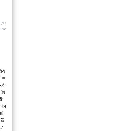
ズ)
.29
都内
um
故か
を買
者
い物
宮前
り若
む