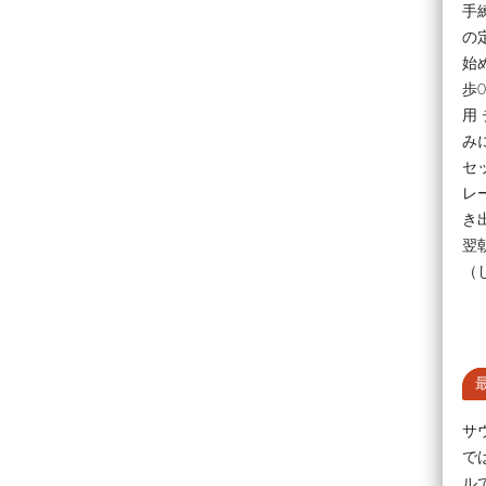
手
の
始
歩
用
み
セ
レ
き
翌
（
サ
で
ル