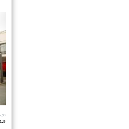
ズ)
.29