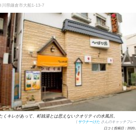
奈川県鎌倉市大船1-13-7
たくキレがあって、町銭湯とは思えないクオリティの水風呂。
(
サウナーけた
さんのキャッチフレー
口コミ投稿日：2020.2