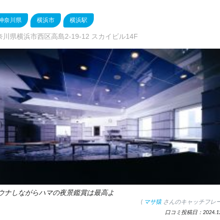
神奈川県
横浜市
横浜駅
奈川県横浜市西区高島2-19-12 スカイビル14F
ウナしながらハマの夜景鑑賞は最高よ
(
マサ猿
さんのキャッチフレー
口コミ投稿日：2024.12