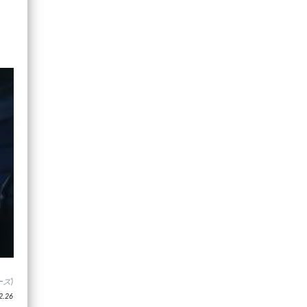
ズ)
.26