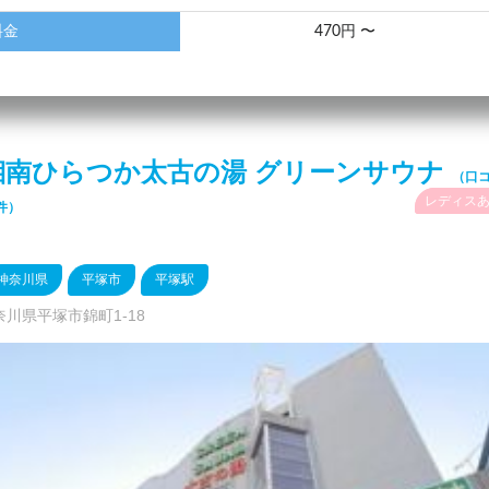
料金
470円 〜
湘南ひらつか太古の湯 グリーンサウナ
（口
レディス
件）
神奈川県
平塚市
平塚駅
奈川県平塚市錦町1-18