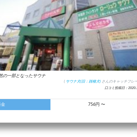
然の一部となったサウナ
(
サウナ犬(旧：雑種犬)
さんのキャッチフレー
口コミ投稿日：2020.2
料金
756円 〜