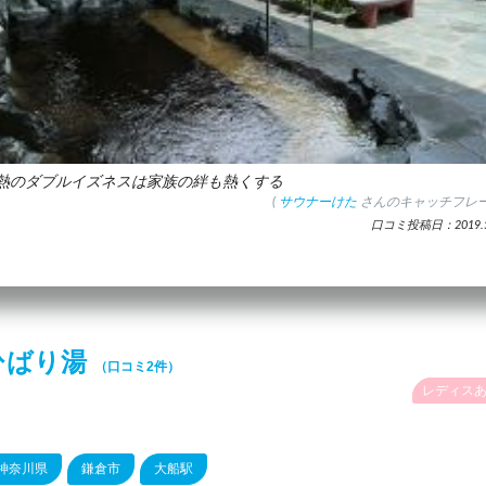
熱のダブルイズネスは家族の絆も熱くする
(
サウナーけた
さんのキャッチフレー
口コミ投稿日：2019.5
ひばり湯
（口コミ2件）
レディス
神奈川県
鎌倉市
大船駅