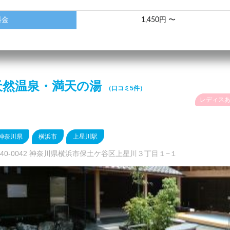
料金
1,450円 〜
天然温泉・満天の湯
（口コミ5件）
レディス
神奈川県
横浜市
上星川駅
240-0042 神奈川県横浜市保土ケ谷区上星川３丁目１−１