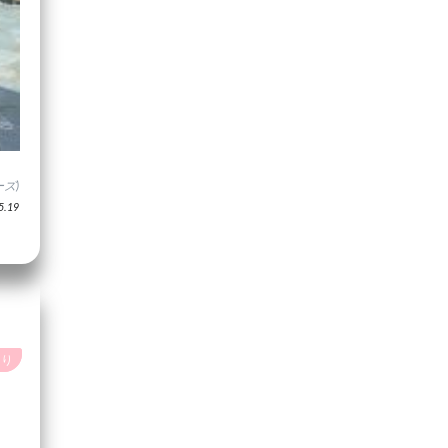
ズ)
.19
あり