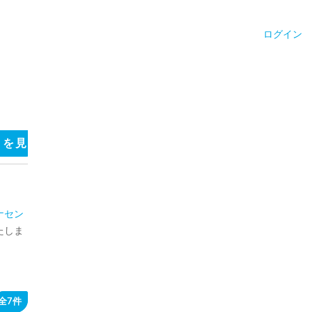
ログイン
ミを見る
フリーコメントを見る
サウナ施設のキャッチ
ナセン
たしま
全7件