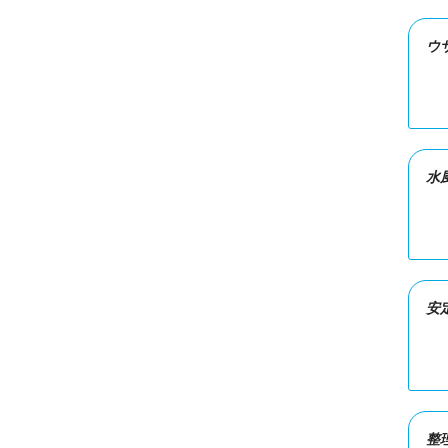
ウ
水
安
整