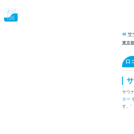
サ
東京
口
サ
サウ
ター
す。"