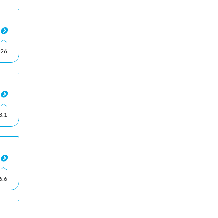
ミへ
26
ミへ
.1
ミへ
.6