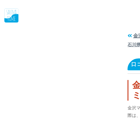
金
石川
口
金沢
際は