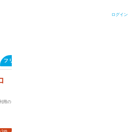
ログイン
フリーコメントを見る
サウナ施設のキャッチフレ
コ
利用の
全2件