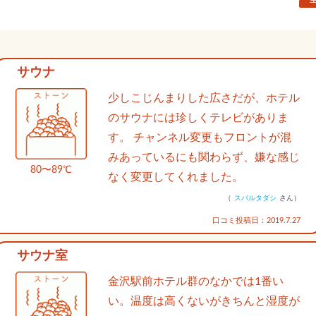
サウナ
少しこじんまりした広さだが、ホテル
のサウナには珍しくテレビがありま
す。 チャンネル変更もフロントが混
みあっているにも関わらず、嫌な感じ
80〜89℃
なく変更してくれました。
（
スパルタダシ
さん）
口コミ投稿日：2019.7.27
サウナ室
金沢駅前ホテル群のなかでは1番い
い。温度は高くないがきちんと湿度が