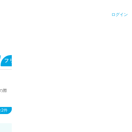
ログイン
フリーコメントを見る
サウナ施設のキャッチフレ
の際
全2件