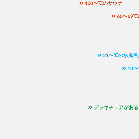
100〜℃のサウナ
60〜69
21〜℃の水風
10
デッキチェアがある