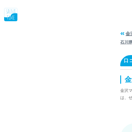
金
石川
口
金
金沢
は、