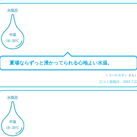
夏場ならずっと浸かってられる心地よい水温。
（
スパルタダシ
さん
口コミ投稿日：2019.7.2