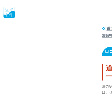
道
高知
口
道の
は、