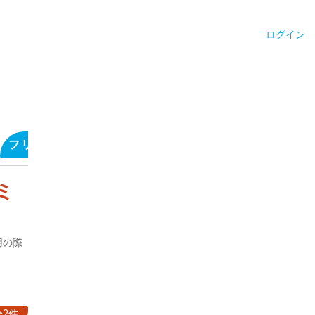
ログイン
フリーコメントを見る
サウナ施設のキャッチフレ
ミ
用の際
全2件