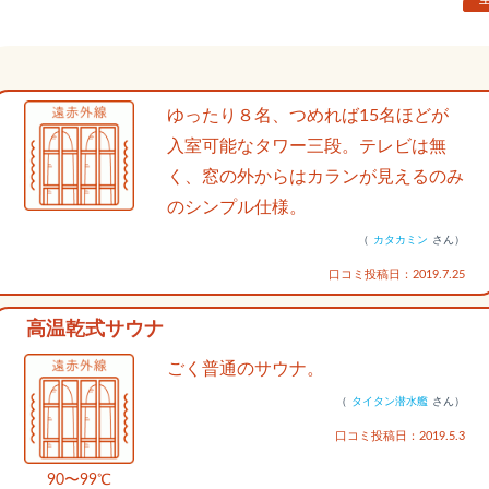
ゆったり８名、つめれば15名ほどが
入室可能なタワー三段。テレビは無
く、窓の外からはカランが見えるのみ
のシンプル仕様。
（
カタカミン
さん）
口コミ投稿日：2019.7.25
高温乾式サウナ
ごく普通のサウナ。
（
タイタン潜水艦
さん）
口コミ投稿日：2019.5.3
90〜99℃