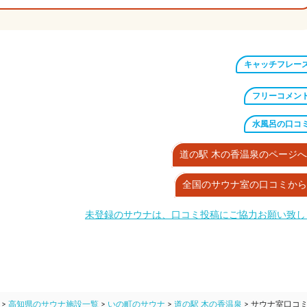
キャッチフレー
フリーコメン
水風呂の口コ
道の駅 木の香温泉のページ
全国のサウナ室の口コミから
未登録のサウナは、口コミ投稿にご協力お願い致し
>
高知県のサウナ施設一覧
>
いの町のサウナ
>
道の駅 木の香温泉
>
サウナ室口コ