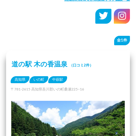
全1件
道の駅 木の香温泉
（口コミ2件）
高知県
いの町
中萩駅
〒781-2615 高知県吾川郡いの町桑瀬225−16