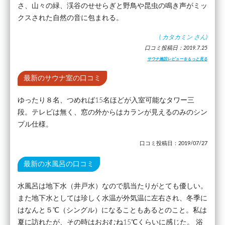
さ、山々の緑、渓谷のせせらぎと野鳥や昆虫の鳴き声がミッ
クスされた自然の音に包まれる。
(
カタカミン
さん)
口コミ投稿日：2019.7.25
サウナ施設レビューをもっと見る
最新のサウナ室の口コミ
ゆったり８名、つめれば15名ほどが入室可能なタワー三
段。テレビは無く、窓の外からはカランが見えるのみのシン
プル仕様。
口コミ投稿日：2019/07/27
最新の水風呂の口コミ
水風呂は地下水（井戸水）なので肌当たりがとても優しい。
また地下水としては珍しく水温が外気温に左右され、冬季に
はなんと５℃（シングル）になることもあるとのこと。私は
夏に訪れたが、その時はおおむね15℃くらいに感じた。 浴