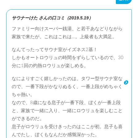
サウナーけた さんの口コミ（2019.5.19）
ファミリー向けスーパー銭湯、と若干あなどりながら
家族で来たが、これはこれは…。上級者も大満足。
なんてったってサウナ室がイズネス2基！
しかもオートロウリュの時間をずらしているので、30
分に1回の灼熱ロウリュが楽しめる。
なによりすごく嬉しかったのは、タワー型サウナ室な
ので、一番下段がかなりぬるく、一番上段がめちゃく
ちゃ熱い。
なので、8歳になる息子が一番下段、ぼくが一番上段
と、家族で一緒に入り、一緒にロウリュを楽しむこと
ができるのだ。
息子がロウリュを受けきったのはここが初。息子も喜
んでたし、ぼくもなんだか感慨深かった。