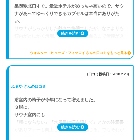
巣鴨駅北口すぐ。最近ホテルがめっちゃ高いので、サウ
ナがあってゆっくりできるカプセルは本当にありがた
い。
サウナがしっかりした熱さで快適でしたが、なによりも
続きを読む
館内がとにかく清潔。トイレの隅々に至るまで清掃がき
っちり行き届いている。
スタッフの案内もとても親切で、サウナふくめ、総合的
ウォルター・ヒューズ・フィツロイ さんの口コミをもっと見る
な居心地の良さでととのった。
あまりにも気分が良くなったので、ボディケアもやりま
したが、極上でした。
（口コミ投稿日：2020.2.23）
ふるや さんの口コミ
浴室内の椅子が今年になって増えました。
３脚に。
サウナ室内にも
『横にならない』『水風呂は汗を流して』とかの注意書
続きを読む
がありマナーも向上しているように感じる、でもそれが
ないとやらないってレベルの方もいることは確か。