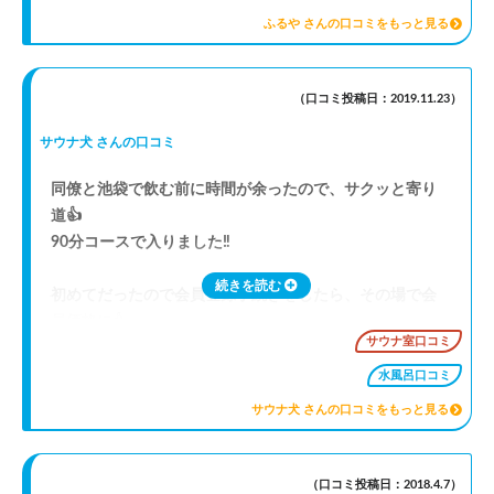
みんなが使う場所なんだから、嫌な思いをしたくないっ
ふるや さんの口コミをもっと見る
て気持ちをもって欲しいです。
（口コミ投稿日：2019.11.23）
サウナ犬 さんの口コミ
同僚と池袋で飲む前に時間が余ったので、サクッと寄り
道👍
90分コースで入りました‼️
続きを読む
初めてだったので会員登録手続きをしたら、その場で会
員価格に👍
サウナ室口コミ
ありがたいですね✨
水風呂口コミ
定員さんがマメに掃除してくれていて、とても清潔な浴
サウナ犬 さんの口コミをもっと見る
室です❗
サ室はとても広く、ゆったりできました♨️
水風呂も蛇口がすごい勢いで流しっぱなしで、とても綺
（口コミ投稿日：2018.4.7）