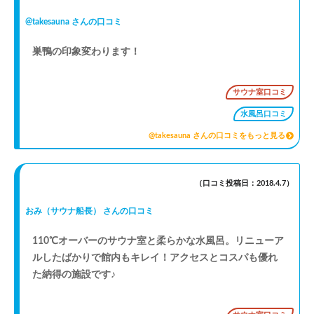
麗🚰
@takesauna さんの口コミ
唯一足りないのは、ととのい椅子💧
凄く広い浴室なので、あと数脚あると最高❗❗❗
巣鴨の印象変わります！
金夜でも空いていて、隠れた穴場ですね✨
会員価格880円で、山手線巣鴨駅のすぐ前🚃
サウナ室口コミ
便利すぎて、ちょくちょくお世話になりそうです🧖‍♂️
水風呂口コミ
@takesauna さんの口コミをもっと見る
（口コミ投稿日：2018.4.7）
おみ（サウナ船長） さんの口コミ
110℃オーバーのサウナ室と柔らかな水風呂。リニューア
ルしたばかりで館内もキレイ！アクセスとコスパも優れ
た納得の施設です♪