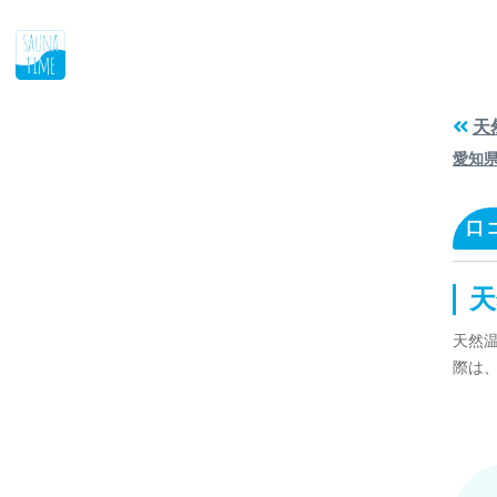
天
愛知
口
天
天然
際は