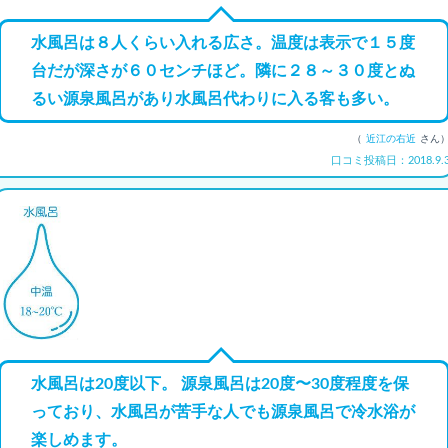
水風呂は８人くらい入れる広さ。温度は表示で１５度
台だが深さが６０センチほど。隣に２８～３０度とぬ
るい源泉風呂があり水風呂代わりに入る客も多い。
（
近江の右近
さん
口コミ投稿日：2018.9.
水風呂は20度以下。 源泉風呂は20度〜30度程度を保
っており、水風呂が苦手な人でも源泉風呂で冷水浴が
楽しめます。