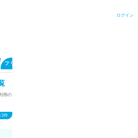
ログイン
フリーコメントを見る
サウナ施設のキャッチフレ
覧
利用の
全3件