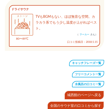
ドライサウナ
TVもBGMもない、ほぼ無音な空間。カ
ラカラ系でもう少し温度が上がればベス
ト。
（
ヲーカー
さん）
80〜89℃
口コミ投稿日：2018.5.15
キャッチフレーズ一覧
フリーコメント一覧
水風呂の口コミ一覧
城西館のページへ戻る
全国のサウナ室の口コミから探す