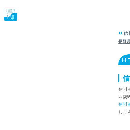
信
長野
口
信
信州
を抜
信州
しま