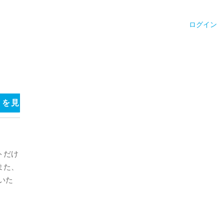
ログイン
ミを見る
フリーコメント
サウナ施設のキャッチフレ
トだけ
また、
いた