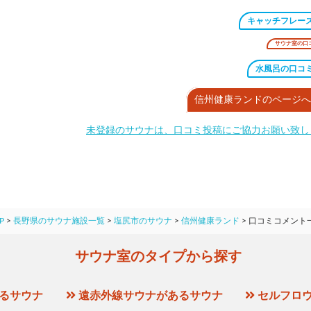
キャッチフレー
サウナ室の口
水風呂の口コ
信州健康ランドのページへ
未登録のサウナは、口コミ投稿にご協力お願い致し
P
>
長野県のサウナ施設一覧
>
塩尻市のサウナ
>
信州健康ランド
>
口コミコメント
サウナ室のタイプから探す
るサウナ
遠赤外線サウナがあるサウナ
セルフロ