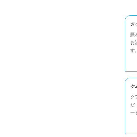
タ
賑
お
す
ケム
ク
だ
一