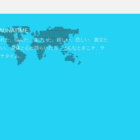
AUNATIME
疲れた、悩んだ、傷ついた。嬉しい、悲しい、腹立た
しい。 身体と心が揺らいだら、そんなときこそ、サ
ウナタイム。