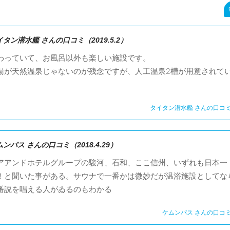
イタン潜水艦 さんの口コミ（2019.5.2）
わっていて、お風呂以外も楽しい施設です。
湯が天然温泉じゃないのが残念ですが、人工温泉2槽が用意されて
。
タイタン潜水艦 さんの口コ
ンパス さんの口コミ（2018.4.29）
アアンドホテルグループの駿河、石和、ここ信州、いずれも日本一
！と聞いた事がある。サウナで一番かは微妙だが温浴施設としてな
番説を唱える人がゐるのもわかる
ケムンパス さんの口コ