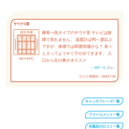
サウナ1室
横長一段タイプのサウナ室 テレビは故
障で見れません。 温度計は90～度以上
ですが、体感では80度前後かな？ 長々
と入ってようやく汗が出てきます。 入
90〜99℃
口から左の奥がオススメ
（
福田一志
さん）
口コミ投稿日：2020.7.26
キャッチフレーズ一覧
フリーコメント一覧
水風呂の口コミ一覧