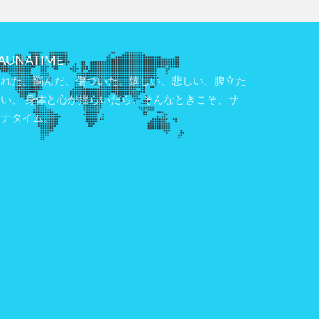
AUNATIME
疲れた、悩んだ、傷ついた。嬉しい、悲しい、腹立た
しい。 身体と心が揺らいだら、そんなときこそ、サ
ウナタイム。