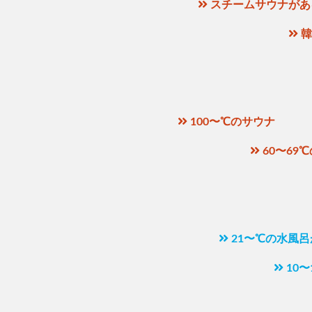
スチームサウナがあ
韓
100〜℃のサウナ
60〜69
21〜℃の水風
10