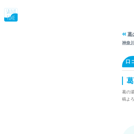
葛
神奈
口
葛
葛の
稿よ