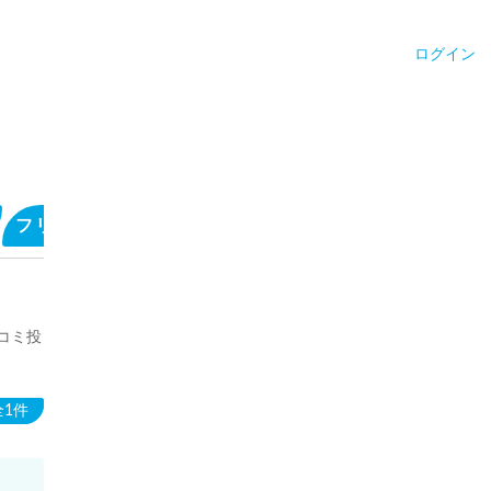
ログイン
フリーコメントを見る
サウナ施設のキャッチフレ
コミ投
全1件