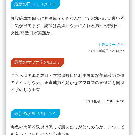
最新の口コミコメント
施設駐車場周りに居酒屋が立ち並んでいて昭和っぽい良い雰
囲気が出てます。訪問は高温サウナに入れる男性/偶数日・
女性/奇数日が無難か。
(
モルダー
さん)
口コミ投稿日：2018.2.6
最新のサウナ室の口コミ
こちらは男湯奇数日・女湯偶数日に利用可能な美都波の泉側
のメインサウナ。正直威力不足かなアフロスの泉側にも同タ
イプのサウナ有
口コミ投稿日：2018/02/06
最新の水風呂の口コミ
黒色の天然冷泉掛け流しで肌あたりがとなめらか。いつまで
も入っていられそうな心地良さ