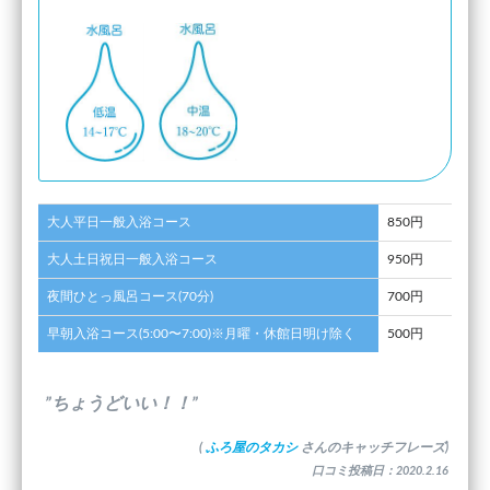
大人平日一般入浴コース
850円
大人土日祝日一般入浴コース
950円
夜間ひとっ風呂コース(70分)
700円
早朝入浴コース(5:00〜7:00)※月曜・休館日明け除く
500円
”ちょうどいい！！”
(
ふろ屋のタカシ
さんのキャッチフレーズ)
口コミ投稿日：2020.2.16