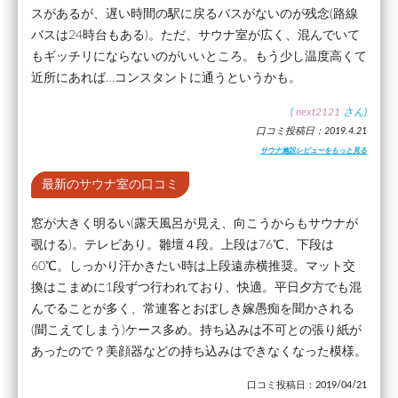
スがあるが、遅い時間の駅に戻るバスがないのが残念(路線
バスは24時台もある)。ただ、サウナ室が広く、混んでいて
もギッチリにならないのがいいところ。もう少し温度高くて
近所にあれば…コンスタントに通うというかも。
(
next2121
さん)
口コミ投稿日：2019.4.21
サウナ施設レビューをもっと見る
最新のサウナ室の口コミ
窓が大きく明るい(露天風呂が見え、向こうからもサウナが
覗ける)。テレビあり。雛壇４段。上段は76℃、下段は
60℃。しっかり汗かきたい時は上段遠赤横推奨。マット交
換はこまめに1段ずつ行われており、快適。平日夕方でも混
んでることが多く、常連客とおぼしき嫁愚痴を聞かされる
(聞こえてしまう)ケース多め。持ち込みは不可との張り紙が
あったので？美顔器などの持ち込みはできなくなった模様。
口コミ投稿日：2019/04/21