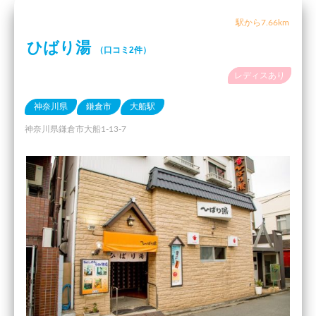
駅から7.66km
ひばり湯
（口コミ2件）
レディスあり
神奈川県
鎌倉市
大船駅
神奈川県鎌倉市大船1-13-7