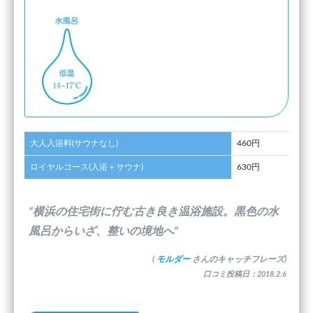
大人入浴料(サウナなし)
460円
ロイヤルコース(入浴＋サウナ)
630円
”横浜の住宅街に佇む古き良き温浴施設。黒色の水
風呂からいざ、整いの境地へ”
(
モルダー
さんのキャッチフレーズ)
口コミ投稿日：2018.2.6