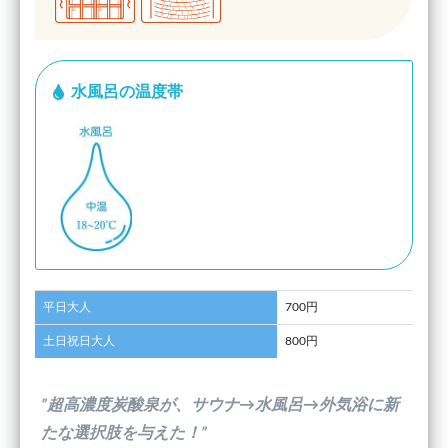
水風呂の温度帯
平日大人
700円
土日祝日大人
800円
”超高濃度炭酸泉が、サウナ→水風呂→外気浴に新
たな選択肢を与えた！”