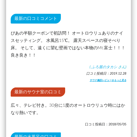
最新の口コミコメント
ぴあの半額クーポンで初訪問！ オートロウリュありのナイ
スセッティング。 水風呂15℃。 露天スペースの寝そべり
床。 そして、遠くに望む壁画ではない本物のMt.富士！！！
良き良き！！
(
ふろ屋のタカシ
さん)
口コミ投稿日：2019.12.28
サウナ施設レビューをもっと見る
最新のサウナ室の口コミ
広々、テレビ付き。30分に1度のオートロウリュウ時にはか
なり熱いです。
口コミ投稿日：2018/05/05
最新の水風呂の口コミ