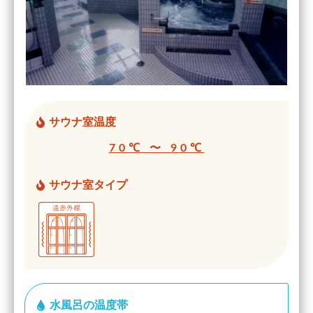
サウナ室温度
70℃ 〜 90℃
サウナ室タイプ
水風呂の温度帯