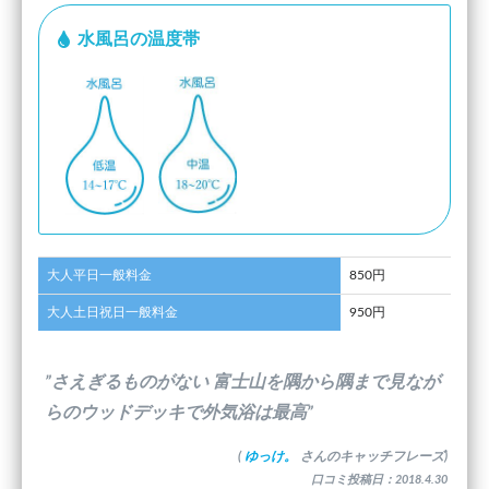
水風呂の温度帯
大人平日一般料金
850円
大人土日祝日一般料金
950円
”さえぎるものがない 富士山を隅から隅まで見なが
らのウッドデッキで外気浴は最高”
(
ゆっけ。
さんのキャッチフレーズ)
口コミ投稿日：2018.4.30