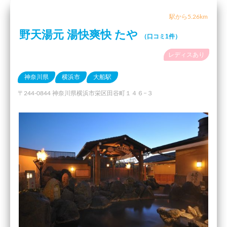
駅から5.26km
野天湯元 湯快爽快 たや
（口コミ1件）
レディスあり
神奈川県
横浜市
大船駅
〒244-0844 神奈川県横浜市栄区田谷町１４６−３