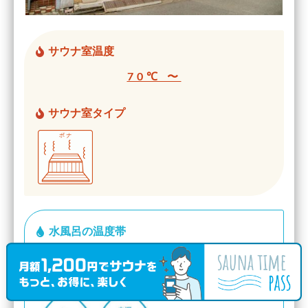
サウナ室温度
70℃ 〜
サウナ室タイプ
水風呂の温度帯