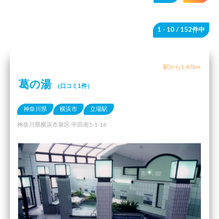
1 - 10
/ 152件中
駅から1.47km
葛の湯
（口コミ1件）
神奈川県
横浜市
立場駅
神奈川県横浜市泉区 中田南5-1-16