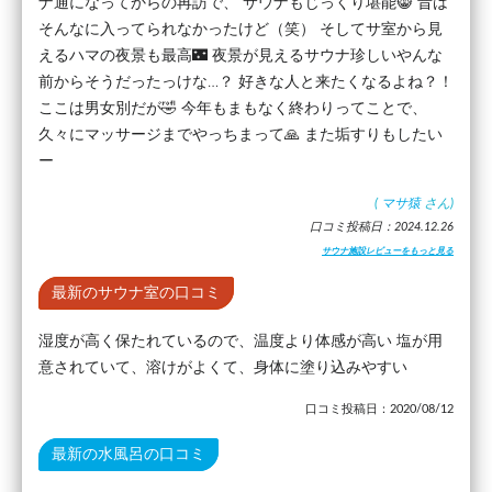
ナ通になってからの再訪で、 サウナもじっくり堪能😸 昔は
そんなに入ってられなかったけど（笑） そしてサ室から見
えるハマの夜景も最高🌃 夜景が見えるサウナ珍しいやんな
前からそうだったっけな…？ 好きな人と来たくなるよね？！
ここは男女別だが🤣 今年もまもなく終わりってことで、
久々にマッサージまでやっちまって🙏 また垢すりもしたい
ー
(
マサ猿
さん)
口コミ投稿日：2024.12.26
サウナ施設レビューをもっと見る
最新のサウナ室の口コミ
湿度が高く保たれているので、温度より体感が高い 塩が用
意されていて、溶けがよくて、身体に塗り込みやすい
口コミ投稿日：2020/08/12
最新の水風呂の口コミ