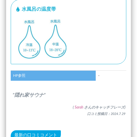
水風呂の温度帯
HP参照
-
”隠れ家サウナ”
(
Sarah
さんのキャッチフレーズ)
口コミ投稿日：2024.7.29
最新の口コミコメント