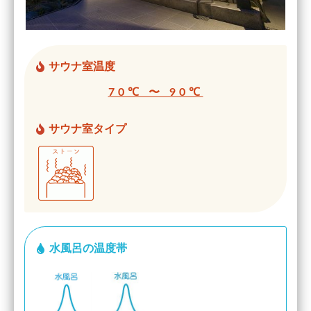
サウナ室温度
70℃ 〜 90℃
サウナ室タイプ
水風呂の温度帯