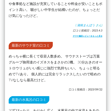
や食事処など施設が充実していることや料金が安いこともポ
イント高い。 騒がしい中学生が結構いたのが、ちょっとだ
け気になったけど。
(
湘南まんぼう
さん)
口コミ投稿日：2023.4.3
サウナ施設レビューをもっと見る
最新のサウナ室の口コミ
めっちゃ横に長くて収容人数多め。 サウナストーブは万葉
グループ御用達のイズネスをまさかの2機。 30分おきのオー
トロウリュがいい感じに強烈で気持ちいい。 ちょっと明る
めでTVあり。 個人的には完全リラックスしたいので暗めの
TVなしなら最高だけど。
口コミ投稿日：2023/09/22
最新の水風呂の口コミ
20℃ぴったり。わりかし広く、水風呂の中で水流もあるの