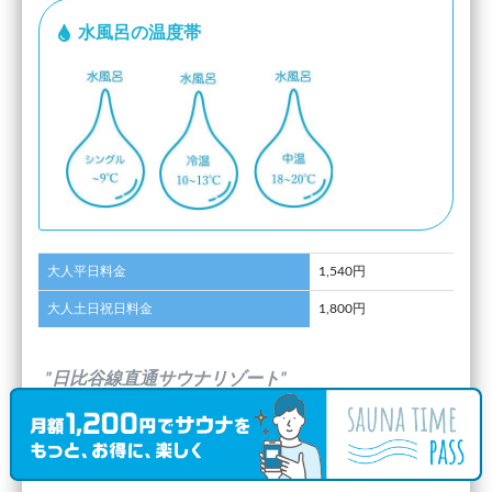
水風呂の温度帯
大人平日料金
1,540円
大人土日祝日料金
1,800円
”日比谷線直通サウナリゾート”
(
おくわ
さんのキャッチフレーズ)
口コミ投稿日：2021.7.17