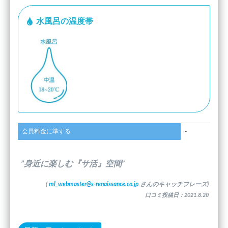
水風呂の温度帯
会員料金に準ずる
-
”身近に楽しむ『サ活』空間”
(
ml_webmaster@s-renaissance.co.jp
さんのキャッチフレーズ)
口コミ投稿日：2021.8.20