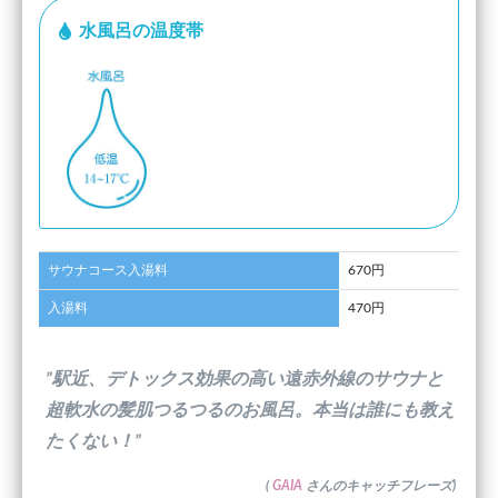
水風呂の温度帯
サウナコース入湯料
670円
入湯料
470円
”駅近、デトックス効果の高い遠赤外線のサウナと
超軟水の髪肌つるつるのお風呂。本当は誰にも教え
たくない！”
(
GAIA
さんのキャッチフレーズ)