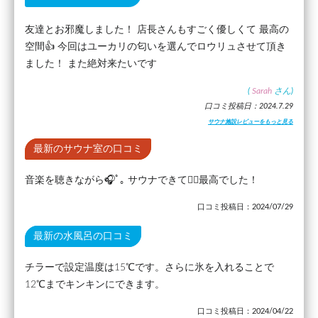
友達とお邪魔しました！ 店長さんもすごく優しくて 最高の
空間👍 今回はユーカリの匂いを選んでロウリュさせて頂き
ました！ また絶対来たいです
(
Sarah
さん)
口コミ投稿日：2024.7.29
サウナ施設レビューをもっと見る
最新のサウナ室の口コミ
音楽を聴きながら🎧ﾟ｡ サウナできて🧖‍♀️最高でした！
口コミ投稿日：2024/07/29
最新の水風呂の口コミ
チラーで設定温度は15℃です。さらに氷を入れることで
12℃までキンキンにできます。
口コミ投稿日：2024/04/22