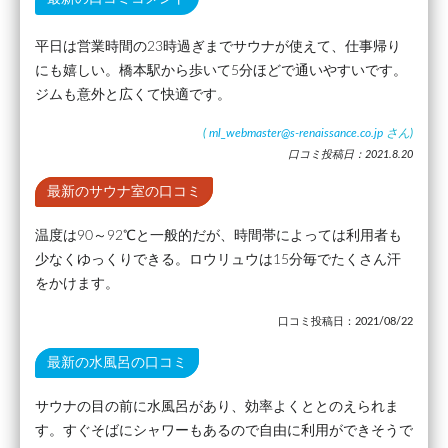
平日は営業時間の23時過ぎまでサウナが使えて、仕事帰り
にも嬉しい。橋本駅から歩いて5分ほどで通いやすいです。
ジムも意外と広くて快適です。
(
ml_webmaster@s-renaissance.co.jp
さん)
口コミ投稿日：2021.8.20
最新のサウナ室の口コミ
温度は90～92℃と一般的だが、時間帯によっては利用者も
少なくゆっくりできる。ロウリュウは15分毎でたくさん汗
をかけます。
口コミ投稿日：2021/08/22
最新の水風呂の口コミ
サウナの目の前に水風呂があり、効率よくととのえられま
す。すぐそばにシャワーもあるので自由に利用ができそうで