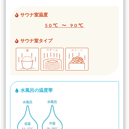
サウナ室温度
50℃ 〜 90℃
サウナ室タイプ
水風呂の温度帯