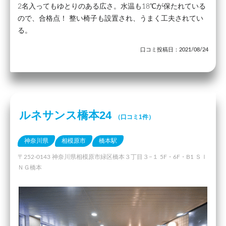
2名入ってもゆとりのある広さ。水温も18℃が保たれている
ので、合格点！ 整い椅子も設置され、うまく工夫されてい
る。
口コミ投稿日：2021/08/24
ルネサンス橋本24
（口コミ1件）
神奈川県
相模原市
橋本駅
〒252-0143 神奈川県相模原市緑区橋本３丁目３−１ 5F・6F・B1 ＳＩ
ＮＧ橋本