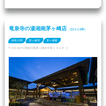
竜泉寺の湯湘南茅ヶ崎店
（口コミ2件）
神奈川県
茅ヶ崎市
茅ヶ崎駅
〒253-0073 神奈川県茅ヶ崎市中島１３３９−１