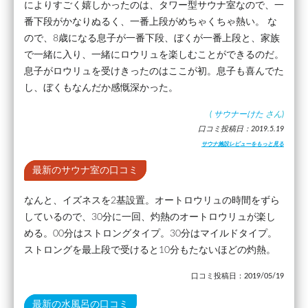
によりすごく嬉しかったのは、タワー型サウナ室なので、一
番下段がかなりぬるく、一番上段がめちゃくちゃ熱い。 な
ので、8歳になる息子が一番下段、ぼくが一番上段と、家族
で一緒に入り、一緒にロウリュを楽しむことができるのだ。
息子がロウリュを受けきったのはここが初。息子も喜んでた
し、ぼくもなんだか感慨深かった。
(
サウナーけた
さん)
口コミ投稿日：2019.5.19
サウナ施設レビューをもっと見る
最新のサウナ室の口コミ
なんと、イズネスを2基設置。オートロウリュの時間をずら
しているので、30分に一回、灼熱のオートロウリュが楽し
める。00分はストロングタイプ。30分はマイルドタイプ。
ストロングを最上段で受けると10分もたないほどの灼熱。
口コミ投稿日：2019/05/19
最新の水風呂の口コミ