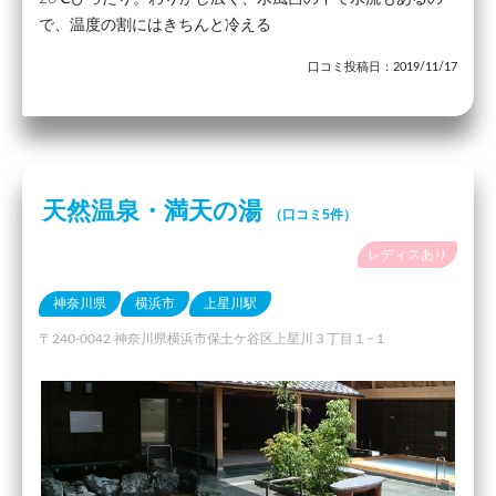
で、温度の割にはきちんと冷える
口コミ投稿日：2019/11/17
天然温泉・満天の湯
（口コミ5件）
レディスあり
神奈川県
横浜市
上星川駅
〒240-0042 神奈川県横浜市保土ケ谷区上星川３丁目１−１