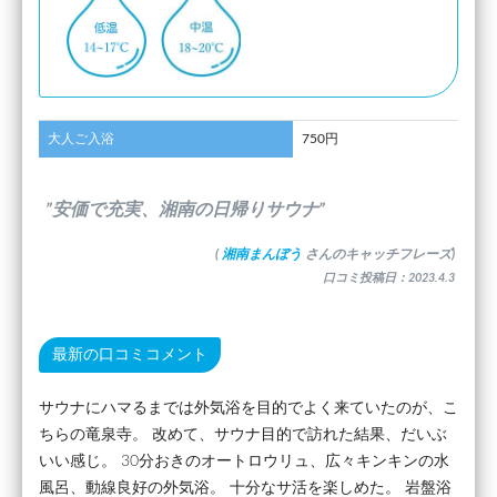
大人ご入浴
750円
”安価で充実、湘南の日帰りサウナ”
(
湘南まんぼう
さんのキャッチフレーズ)
口コミ投稿日：2023.4.3
最新の口コミコメント
サウナにハマるまでは外気浴を目的でよく来ていたのが、こ
ちらの竜泉寺。 改めて、サウナ目的で訪れた結果、だいぶ
いい感じ。 30分おきのオートロウリュ、広々キンキンの水
風呂、動線良好の外気浴。 十分なサ活を楽しめた。 岩盤浴