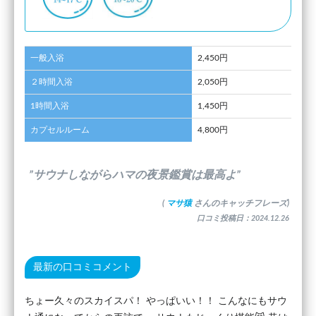
一般入浴
2,450円
２時間入浴
2,050円
1時間入浴
1,450円
カプセルルーム
4,800円
”サウナしながらハマの夜景鑑賞は最高よ”
(
マサ猿
さんのキャッチフレーズ)
口コミ投稿日：2024.12.26
最新の口コミコメント
ちょー久々のスカイスパ！ やっぱいい！！ こんなにもサウ