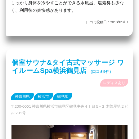
しっかり身体を冷やすことができる水風呂。塩素臭も少な
く、利用後の爽快感があります。
口コミ投稿日：2018/01/07
個室サウナ&タイ古式マッサージ ワ
イルームSpa横浜鶴見店
（口コミ9件）
レディスあり
神奈川県
横浜市
鶴見駅
〒230-0051 神奈川県横浜市鶴見区鶴見中央４丁目５−３ 木曽屋第２ビ
ル 201号