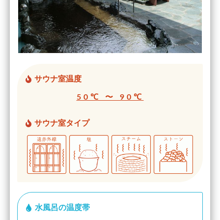
サウナ室温度
50℃ 〜 90℃
サウナ室タイプ
水風呂の温度帯