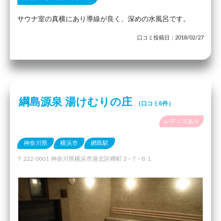
サウナ室の真横にあり導線が良く、深めの水風呂です。
口コミ投稿日：2018/02/27
綱島源泉 湯けむりの庄
（口コミ6件）
レディスあり
神奈川県
横浜市
網島駅
〒222-0001 神奈川県横浜市港北区樽町３−７−６１