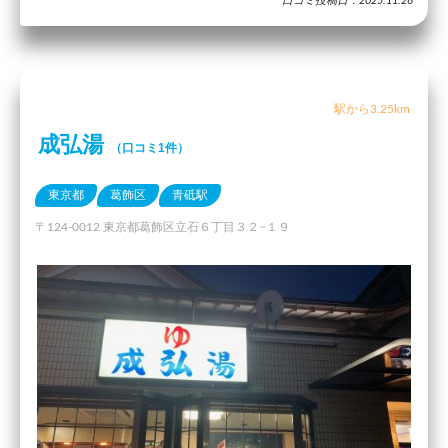
口コミ投稿日：2025.11.26
駅から3.25km
成弘湯
（口コミ1件）
東京都
葛飾区
青砥駅
〒124-0012 東京都葛飾区立石６丁目３２−１９