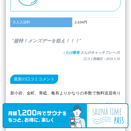
大人入浴料
2,634円
”超特！メンズデーを狙え！！！”
(
たけ隊長
さんのキャッチフレーズ)
口コミ投稿日：2018.5.10
最新の口コミコメント
新小岩、金町、青砥、亀有よりかなりの本数で無料送迎有り
(
たけ隊長
さん)
口コミ投稿日：2018.5.10
最新の水風呂の口コミ