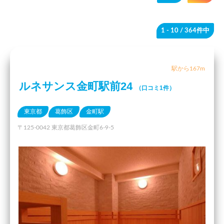
1 - 10
/ 364件中
駅から167m
ルネサンス金町駅前24
（口コミ1件）
東京都
葛飾区
金町駅
〒125-0042 東京都葛飾区金町6-9-5