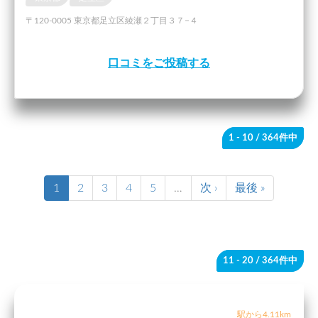
〒120-0005 東京都足立区綾瀬２丁目３７−４
口コミをご投稿する
1 - 10
/ 364件中
1
2
3
4
5
…
次 ›
最後 »
11 - 20
/ 364件中
駅から4.11km