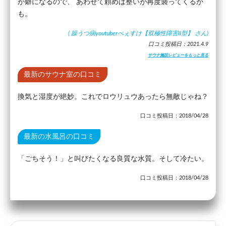
が癖になるので、 あわせて頼めば整いが再度襲ってくるか
も。
(
躁うつ病youtuberぺぇすけ【双極性障害II型】
さん)
口コミ投稿日：2021.4.9
サウナ施設レビューをもっと見る
最新のサウナ室の口コミ
換気と湿度が絶妙。これでロウリュウあったら無敵じゃね？
口コミ投稿日：2018/04/28
最新の水風呂の口コミ
「ごちそう！」と叫びたくなる良質な水質。そして冷たい。
口コミ投稿日：2018/04/28