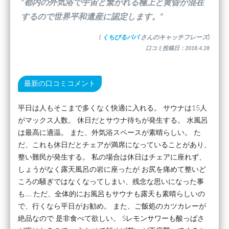
”都内の外気浴で宇宙と繋がれる極上と黄昏が混在
するので世界平和遺産に認定します。”
(
くちびるパパ
さんのキャッチフレーズ)
口コミ投稿日：2018.4.28
最新の口コミコメント
平日は人もそこまで多くなく快適に入れる。 サウナは15人
がマックス人数。 休日だとサウナ待ちが発生する。 水風呂
は最高に適温。 また、外気浴スペースが素晴らしい。 た
だ、これも休日だとチェアが満席になっていることがあり、
整い難民が発生する。 私の場合は休日はチェアに座れず、
しょうがなく露天風呂の岩に座ったが お尻を痛めて整いど
ころの騒ぎではなくなってしまい、残念な思いになった事
も.... ただ、全体的にお風呂もサウナも露天も素晴らしいの
で、行くなら平日がお勧め。 また、ご飯処のカツカレーが
絶品なので 是非食べて欲しい。 Sレモンサワーも酸っぱさ