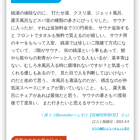
銭湯の値段なのに、 打たせ湯、クスリ湯、ジェット風呂、
露天風呂などスパ並の種類の多さにびっくりした。 サウナ
に入ったが、それは追加料金で300円発生。 サウナ追加する
と フロントでタオルも無料で貰えるのが嬉しい。 サウナ用
のキーをもらって入室。 銭湯では珍しい二階建て方式にな
っていて、 2階がサウナ。 街の銭湯という事もあって、鯉
やら龍やらの刺青がバーっと入ってる人もいるが、基本害は
ない。むしろ水風呂入る時に膜壊れないですか？と気遣って
くれる優しもあるので、 見た目で人を判断してはいけない
のだと改めて思う。 水風呂も適温なのだが、 残念なのが外
気浴スペースにチェアが置いていないこと。 もし、露天風
呂にチェアがあれば最強だと思う。 サウナの暑さも90度前
後で丁度良い。 また行きたいと思えるサウナだった。
(
躁うつ病youtuberぺぇすけ【双極性障害II型】
さん)
口コミ投稿日：2021.4.9
サウナ施設レビューをもっと見る