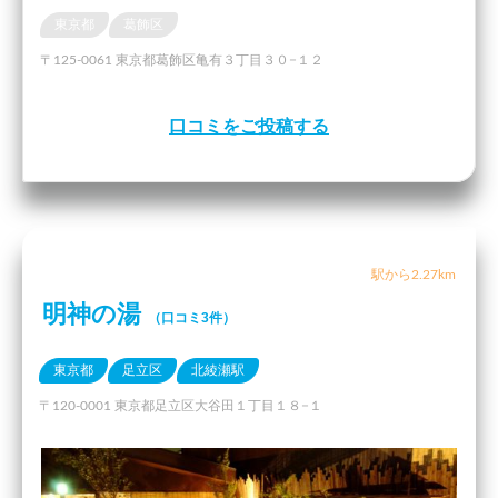
東京都
葛飾区
〒125-0061 東京都葛飾区亀有３丁目３０−１２
口コミをご投稿する
駅から2.27km
明神の湯
（口コミ3件）
東京都
足立区
北綾瀬駅
〒120-0001 東京都足立区大谷田１丁目１８−１