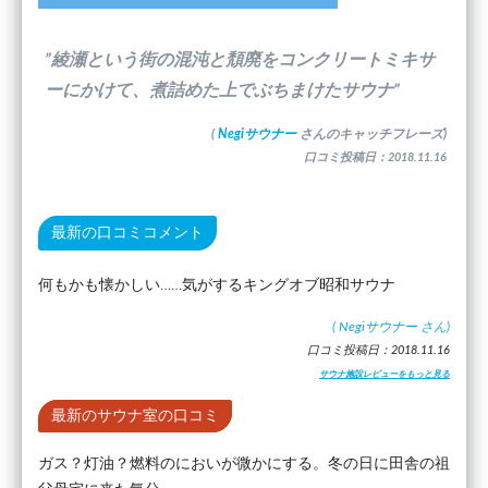
”綾瀬という街の混沌と頽廃をコンクリートミキサ
ーにかけて、煮詰めた上でぶちまけたサウナ”
(
Negiサウナー
さんのキャッチフレーズ)
口コミ投稿日：2018.11.16
最新の口コミコメント
何もかも懐かしい……気がするキングオブ昭和サウナ
(
Negiサウナー
さん)
口コミ投稿日：2018.11.16
サウナ施設レビューをもっと見る
最新のサウナ室の口コミ
ガス？灯油？燃料のにおいが微かにする。冬の日に田舎の祖