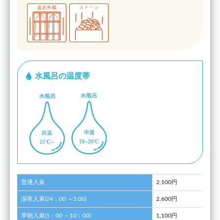
水風呂の温度帯
普通入泉
2,100円
深夜入泉(24：00 ～5:00)
2,600円
早朝入泉(5：00 ～10：00)
1,100円