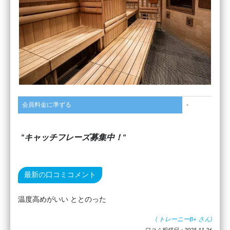
会員料金に準ずる
-
キャッチフレーズ募集中！
最新の口コミコメント
温度高めがいい ととのった
(
トレーニーB+
さん)