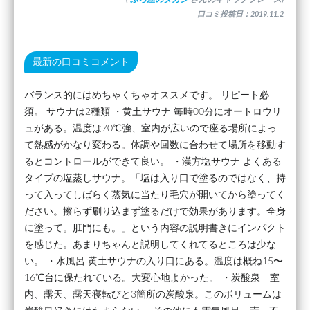
口コミ投稿日：2019.11.2
最新の口コミコメント
バランス的にはめちゃくちゃオススメです。 リピート必
須。 サウナは2種類 ・黄土サウナ 毎時00分にオートロウリ
ュがある。温度は70℃強、室内が広いので座る場所によっ
て熱感がかなり変わる。体調や回数に合わせて場所を移動す
るとコントロールができて良い。 ・漢方塩サウナ よくある
タイプの塩蒸しサウナ。「塩は入り口で塗るのではなく、持
って入ってしばらく蒸気に当たり毛穴が開いてから塗ってく
ださい。擦らず刷り込まず塗るだけで効果があります。全身
に塗って。肛門にも。」という内容の説明書きにインパクト
を感じた。あまりちゃんと説明してくれてるところは少な
い。 ・水風呂 黄土サウナの入り口にある。温度は概ね15〜
16℃台に保たれている。大変心地よかった。 ・炭酸泉 室
内、露天、露天寝転びと3箇所の炭酸泉。このボリュームは