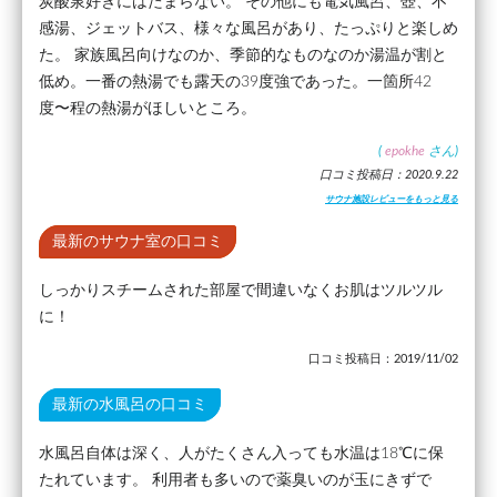
炭酸泉好きにはたまらない。 その他にも電気風呂、壺、不
感湯、ジェットバス、様々な風呂があり、たっぷりと楽しめ
た。 家族風呂向けなのか、季節的なものなのか湯温が割と
低め。一番の熱湯でも露天の39度強であった。一箇所42
度〜程の熱湯がほしいところ。
(
epokhe
さん)
口コミ投稿日：2020.9.22
サウナ施設レビューをもっと見る
最新のサウナ室の口コミ
しっかりスチームされた部屋で間違いなくお肌はツルツル
に！
口コミ投稿日：2019/11/02
最新の水風呂の口コミ
水風呂自体は深く、人がたくさん入っても水温は18℃に保
たれています。 利用者も多いので薬臭いのが玉にきずで