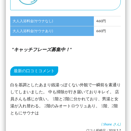
大人入浴料金(サウナなし)
460円
大人入浴料金(サウナあり)
660円
キャッチフレーズ募集中！
最新の口コミコメント
白を基調としたあまり銭湯っぽくない外観で一瞬前を素通り
してしまいました。 中も掃除が行き届いておりキレイ。 店
員さんも感じが良い。 1階と2階に分かれており、男湯と女
湯が入れ替わる。 2階のみオートロウリュあり。 1階、2階
ともにサウナは
(
Shane
さん)
口コミ投稿日：2019.5.7