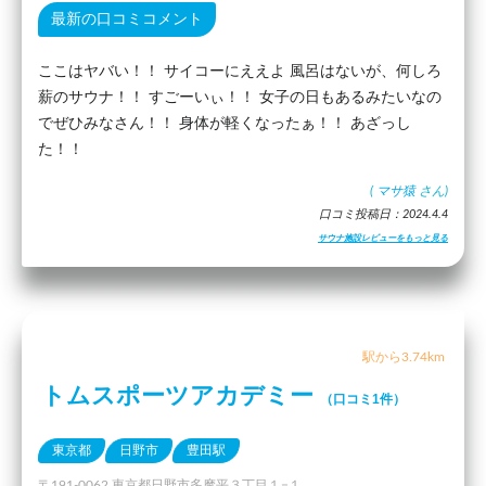
最新の口コミコメント
ここはヤバい！！ サイコーにええよ 風呂はないが、何しろ
薪のサウナ！！ すごーいぃ！！ 女子の日もあるみたいなの
でぜひみなさん！！ 身体が軽くなったぁ！！ あざっし
た！！
(
マサ猿
さん)
口コミ投稿日：2024.4.4
サウナ施設レビューをもっと見る
駅から3.74km
トムスポーツアカデミー
（口コミ1件）
東京都
日野市
豊田駅
〒191-0062 東京都日野市多摩平３丁目１−１