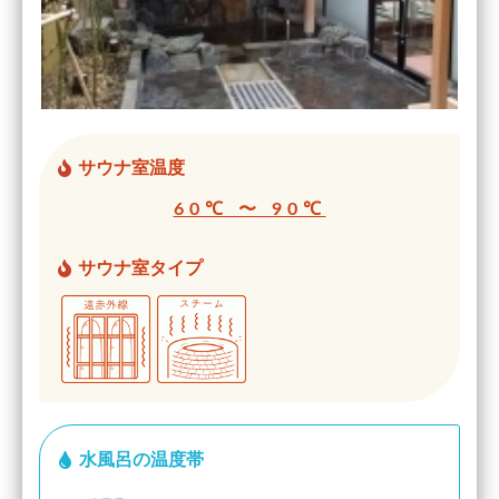
サウナ室温度
60℃ 〜 90℃
サウナ室タイプ
水風呂の温度帯