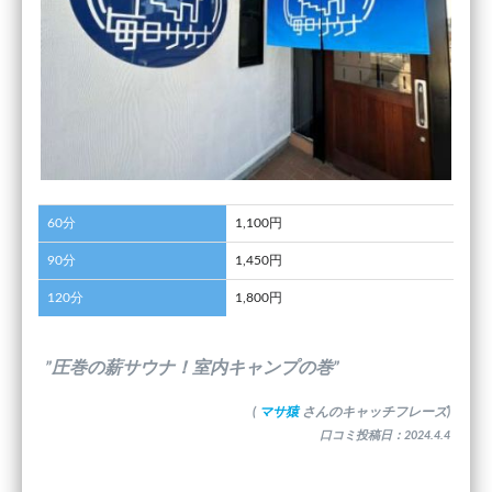
60分
1,100円
90分
1,450円
120分
1,800円
”圧巻の薪サウナ！室内キャンプの巻”
(
マサ猿
さんのキャッチフレーズ)
口コミ投稿日：2024.4.4