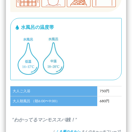
水風呂の温度帯
大人ご入浴
750円
大人朝風呂 （朝6:00〜9:00）
680円
”わかってるマンモススパ銭！”
(
ふろ屋のタカシ
さんのキャッチフレーズ)