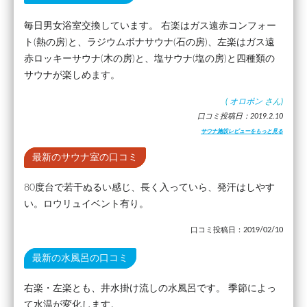
毎日男女浴室交換しています。 右楽はガス遠赤コンフォー
ト(熱の房)と、ラジウムボナサウナ(石の房)、左楽はガス遠
赤ロッキーサウナ(木の房)と、塩サウナ(塩の房)と四種類の
サウナが楽しめます。
(
オロポン
さん)
口コミ投稿日：2019.2.10
サウナ施設レビューをもっと見る
最新のサウナ室の口コミ
80度台で若干ぬるい感じ、長く入っていら、発汗はしやす
い。ロウリュイベント有り。
口コミ投稿日：2019/02/10
最新の水風呂の口コミ
右楽・左楽とも、井水掛け流しの水風呂です。 季節によっ
て水温が変化します。