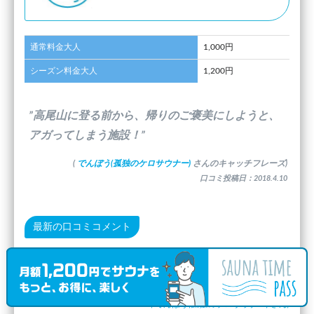
通常料金大人
1,000円
シーズン料金大人
1,200円
”高尾山に登る前から、帰りのご褒美にしようと、
アガってしまう施設！”
(
でんぼう(孤独のケロサウナー)
さんのキャッチフレーズ)
口コミ投稿日：2018.4.10
最新の口コミコメント
ほぼ駅直結の温浴施設、高尾山ハイクの帰りに汗を流して疲
れを癒やして帰る方多し、内湯より露天風呂がメインです。
(
でんぼう(孤独のケロサウナー)
さん)