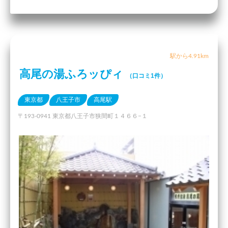
駅から4.91km
高尾の湯ふろッぴィ
（口コミ1件）
東京都
八王子市
高尾駅
〒193-0941 東京都八王子市狭間町１４６６−１