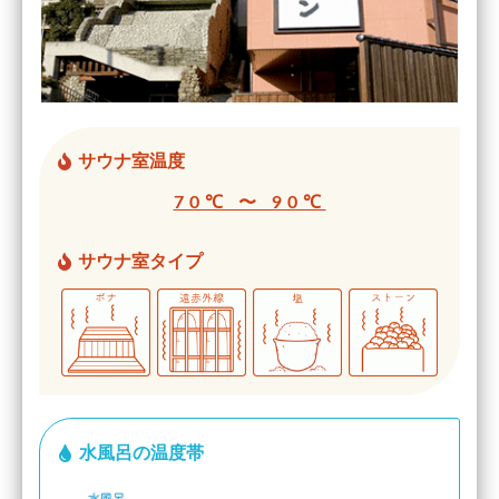
サウナ室温度
70℃ 〜 90℃
サウナ室タイプ
水風呂の温度帯