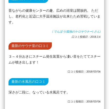
昔ながらの健康センターの趣、広めの浴室は開放的。 ただ
し、老朽化と近辺に大手温浴施設が出来たため苦戦していま
す。
(
でんぼう(孤独のケロサウナー)
さん)
口コミ投稿日：2018.3.6
最新のサウナ室の口コミ
３～４分おきにスチーム発生装置から凄い音をたててスチー
ムが噴き出します！
口コミ投稿日：2018/03/06
最新の水風呂の口コミ
深さが二段に、なっている水風呂です。
口コミ投稿日：2018/03/06