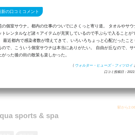
最新の口コミコメント
題の個室サウナ。都内の仕事のついでにさくっと寄り道。 タオルやサウ
ットレンタルなど諸々アイテムが充実しているので手ぶらで入ることが
。 最近都内で感染者数が増えてきて、いろいろちょっと心配だったこと
るので、こういう個室サウナは本当にありがたい。 自由が丘なので、サ
上がった後の街の散策も楽しかった。
(
ウォルター・ヒューズ・フィツロイ
口コミ投稿日：2022.7
駅から2.0
qua sports & spa