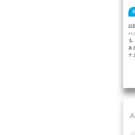
話
ハ
る
あ
ナ
A