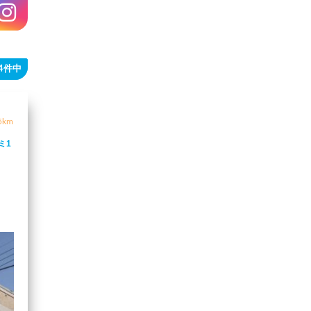
14件中
5km
ミ1