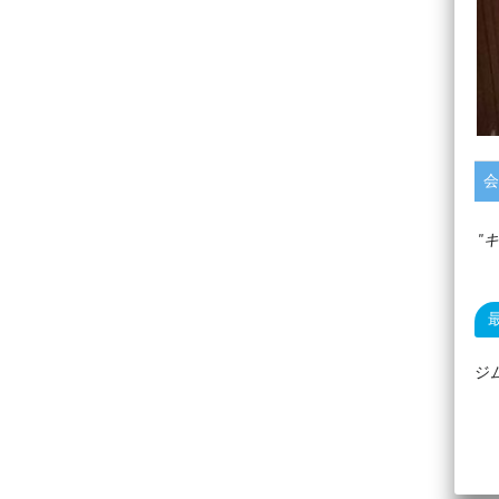
会
キ
ジ