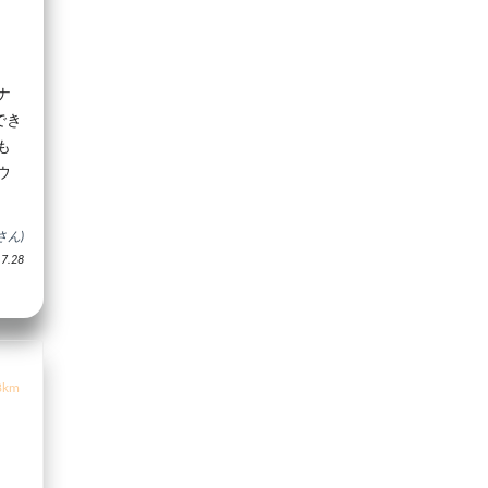
ナ
でき
も
ウ
さん)
.28
8km