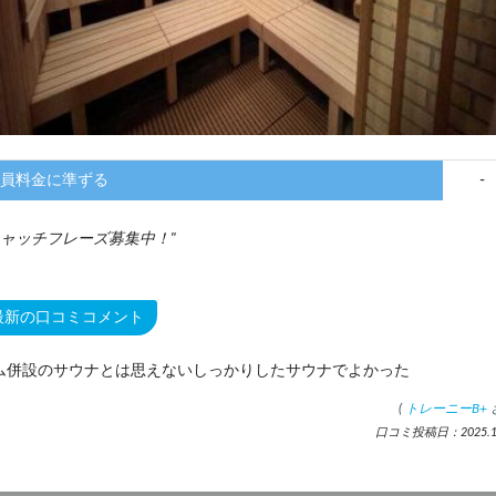
員料金に準ずる
-
ャッチフレーズ募集中！
最新の口コミコメント
ム併設のサウナとは思えないしっかりしたサウナでよかった
(
トレーニーB+
口コミ投稿日：2025.11