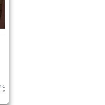
さん)
.28