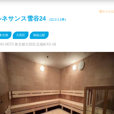
駅から3.6
ルネサンス雪谷24
（口コミ1件）
東京都
大田区
御嶽山駅
45-0073 東京都大田区北嶺町43-18