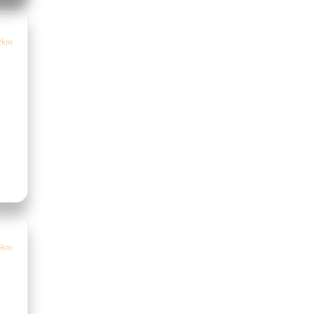
2km
5km