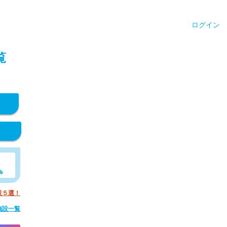
ログイン
覧
設５選！
施設一覧