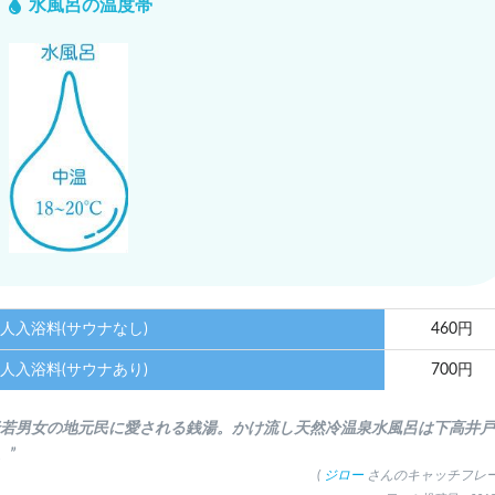
水風呂の温度帯
人入浴料(サウナなし)
460円
人入浴料(サウナあり)
700円
老若男女の地元民に愛される銭湯。かけ流し天然冷温泉水風呂は下高井
。”
(
ジロー
さんのキャッチフレー