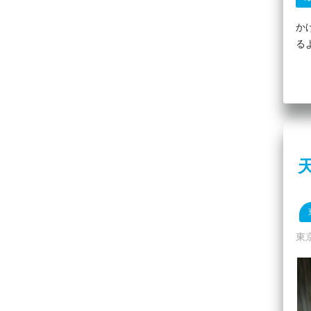
か
る
東