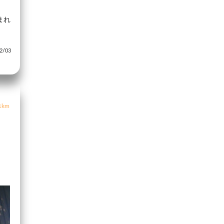
まれ
/03
1km