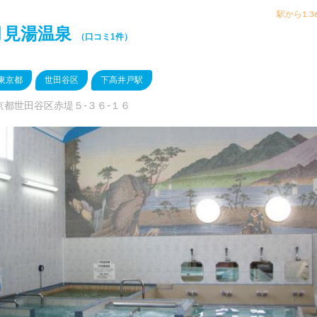
駅から1.3
月見湯温泉
（口コミ1件）
東京都
世田谷区
下高井戸駅
京都世田谷区赤堤５-３６-１６