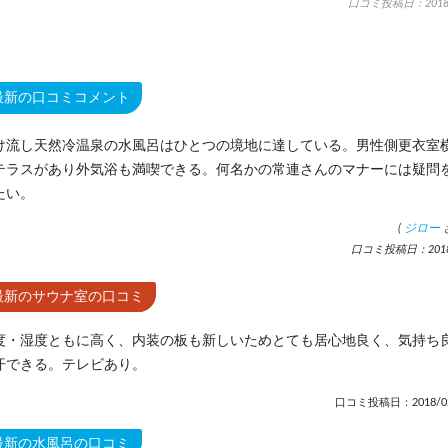
口コミ投稿日：2018.
最新の口コミコメント
け流し天然冷温泉の水風呂はひとつの境地に達している。男性側更衣室
テラスがあり外気浴も満喫できる。何名かの常連さんのマナーには疑問
たい。
(
ジロー
口コミ投稿日：2018.
最新のサウナ室の口コミ
度・湿度ともに高く、内装の板も新しいためとても居心地良く、気持ち
汗できる。テレビあり。
口コミ投稿日：2018/02
最新の水風呂の口コミ