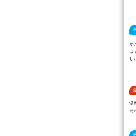
か
は
し
温
発