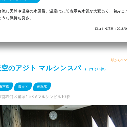
け流し天然冷温泉の水風呂。温度は21℃表示も水質が大変良く、包みこ
ような気持ち良さ。
口コミ投稿日：2018/02
駅から1.5
天空のアジト マルシンスパ
（口コミ16件）
東京都
渋谷区
笹塚駅
京都渋谷区笹塚1-58-6マルシンビル10階