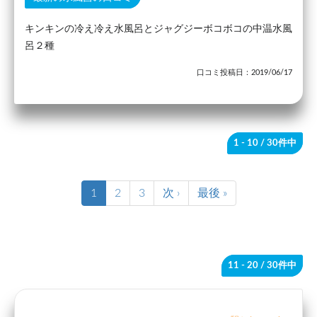
キンキンの冷え冷え水風呂とジャグジーボコボコの中温水風
呂２種
口コミ投稿日：2019/06/17
1 - 10
/ 30件中
1
2
3
次 ›
最後 »
11 - 20
/ 30件中