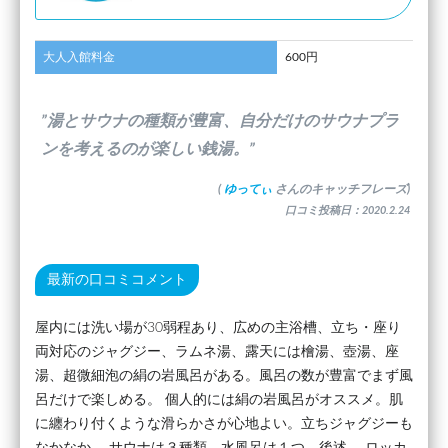
大人入館料金
600円
”湯とサウナの種類が豊富、自分だけのサウナプラ
ンを考えるのが楽しい銭湯。”
(
ゆってぃ
さんのキャッチフレーズ)
口コミ投稿日：2020.2.24
最新の口コミコメント
屋内には洗い場が30弱程あり、広めの主浴槽、立ち・座り
両対応のジャグジー、ラムネ湯、露天には檜湯、壺湯、座
湯、超微細泡の絹の岩風呂がある。風呂の数が豊富でまず風
呂だけで楽しめる。 個人的には絹の岩風呂がオススメ。肌
に纏わり付くような滑らかさが心地よい。立ちジャグジーも
なかなか。 サウナは３種類。水風呂は１つ。後述。 ロッカ