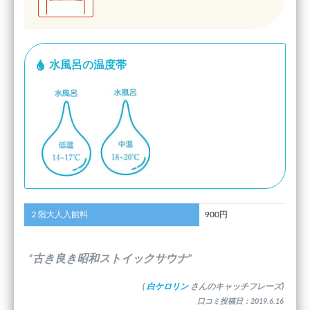
水風呂の温度帯
２階大人入館料
900円
”古き良き昭和ストイックサウナ”
(
白ケロリン
さんのキャッチフレーズ)
口コミ投稿日：2019.6.16