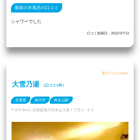
最新の水風呂の口コミ
シャワーでした
口コミ投稿日：2022/07/12
駅から17.23km
大雪乃湯
（口コミ1件）
北海道
旭川市
南永山駅
〒079-8412 北海道旭川市永山２条７丁目１−５５