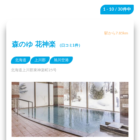
1 - 10
/ 30件中
駅から7.85km
森のゆ 花神楽
（口コミ1件）
北海道
上川郡
旭川空港
北海道上川郡東神楽町25号