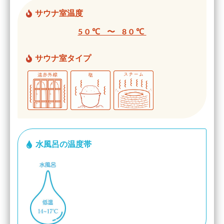
サウナ室温度
50℃ 〜 80℃
サウナ室タイプ
水風呂の温度帯