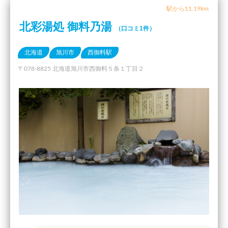
駅から11.19km
北彩湯処 御料乃湯
（口コミ1件）
北海道
旭川市
西御料駅
〒078-8825 北海道旭川市西御料５条１丁目２