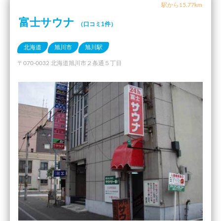
駅から15.77km
富士サウナ
（口コミ1件）
北海道
旭川市
旭川駅
〒070-0032 北海道旭川市２条通５丁目