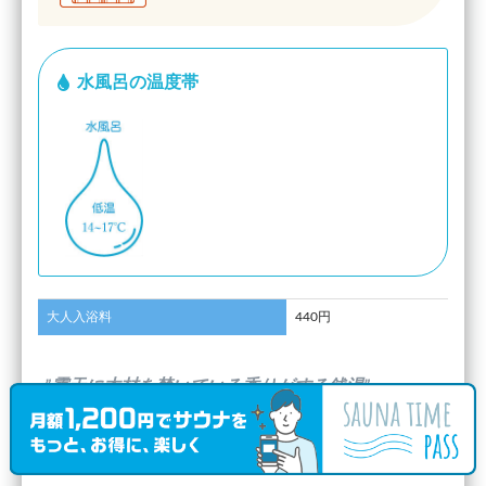
水風呂の温度帯
大人入浴料
440円
”露天に木材を焚いている香りがする銭湯”
(
とよなか
さんのキャッチフレーズ)
口コミ投稿日：2019.1.6