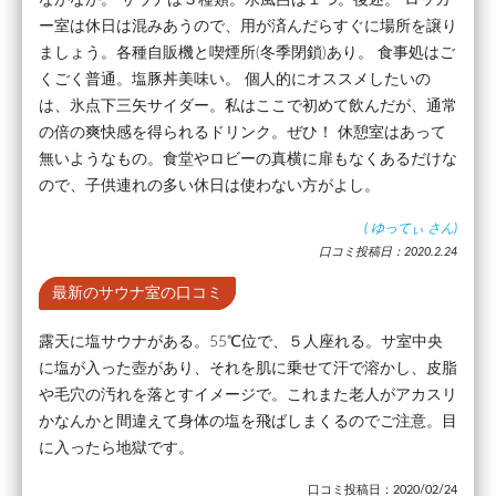
ー室は休日は混みあうので、用が済んだらすぐに場所を譲り
ましょう。各種自販機と喫煙所(冬季閉鎖)あり。 食事処はご
くごく普通。塩豚丼美味い。 個人的にオススメしたいの
は、氷点下三矢サイダー。私はここで初めて飲んだが、通常
の倍の爽快感を得られるドリンク。ぜひ！ 休憩室はあって
無いようなもの。食堂やロビーの真横に扉もなくあるだけな
ので、子供連れの多い休日は使わない方がよし。
(
ゆってぃ
さん)
口コミ投稿日：2020.2.24
最新のサウナ室の口コミ
露天に塩サウナがある。55℃位で、５人座れる。サ室中央
に塩が入った壺があり、それを肌に乗せて汗で溶かし、皮脂
や毛穴の汚れを落とすイメージで。これまた老人がアカスリ
かなんかと間違えて身体の塩を飛ばしまくるのでご注意。目
に入ったら地獄です。
口コミ投稿日：2020/02/24