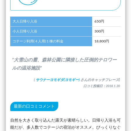
大人日帰り入浴
650円
小人日帰り入浴
300円
コテージ利用(４人用)１棟の料金
18,800円
”大雪山の麓、森林公園に隣接した圧倒的テロワー
ルの温浴施設”
(
サウナーヨモギダ(ヨモギー)
さんのキャッチフレーズ)
口コミ投稿日：2018.1.20
最新の口コミコメント
自然を大きく取り込んだ露天が素晴らしい。日帰り入浴も可
能だが、多人数でコテージの宿泊がオススメ。びっくりなぐ