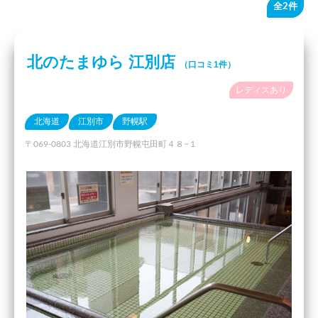
全2件
北のたまゆら 江別店
（口コミ1件）
レディスあり
北海道
江別市
野幌駅
〒069-0803 北海道江別市野幌屯田町４８−１