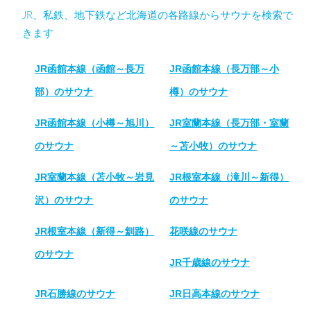
JR、私鉄、地下鉄など北海道の各路線からサウナを検索で
きます
JR函館本線（函館～長万
JR函館本線（長万部～小
部）のサウナ
樽）のサウナ
JR函館本線（小樽～旭川）
JR室蘭本線（長万部・室蘭
のサウナ
～苫小牧）のサウナ
JR室蘭本線（苫小牧～岩見
JR根室本線（滝川～新得）
沢）のサウナ
のサウナ
JR根室本線（新得～釧路）
花咲線のサウナ
のサウナ
JR千歳線のサウナ
JR石勝線のサウナ
JR日高本線のサウナ