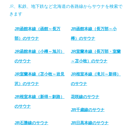
JR、私鉄、地下鉄など北海道の各路線からサウナを検索で
きます
JR函館本線（函館～長万
JR函館本線（長万部～小
部）のサウナ
樽）のサウナ
JR函館本線（小樽～旭川）
JR室蘭本線（長万部・室蘭
のサウナ
～苫小牧）のサウナ
JR室蘭本線（苫小牧～岩見
JR根室本線（滝川～新得）
沢）のサウナ
のサウナ
JR根室本線（新得～釧路）
花咲線のサウナ
のサウナ
JR千歳線のサウナ
JR石勝線のサウナ
JR日高本線のサウナ