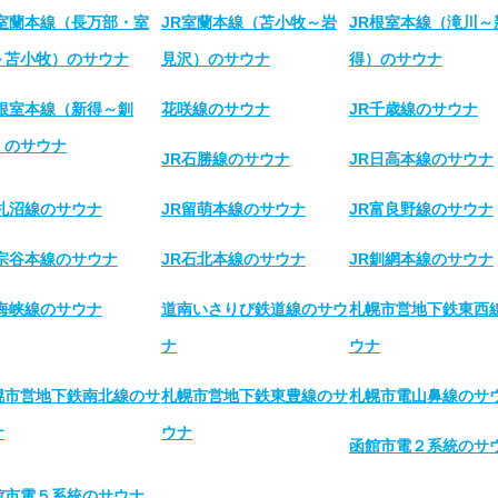
R室蘭本線（長万部・室
JR室蘭本線（苫小牧～岩
JR根室本線（滝川～
～苫小牧）のサウナ
見沢）のサウナ
得）のサウナ
R根室本線（新得～釧
花咲線のサウナ
JR千歳線のサウナ
）のサウナ
JR石勝線のサウナ
JR日高本線のサウナ
R札沼線のサウナ
JR留萌本線のサウナ
JR富良野線のサウナ
R宗谷本線のサウナ
JR石北本線のサウナ
JR釧網本線のサウナ
R海峡線のサウナ
道南いさりび鉄道線のサウ
札幌市営地下鉄東西
ナ
ウナ
幌市営地下鉄南北線のサ
札幌市営地下鉄東豊線のサ
札幌市電山鼻線のサ
ナ
ウナ
函館市電２系統のサ
館市電５系統のサウナ