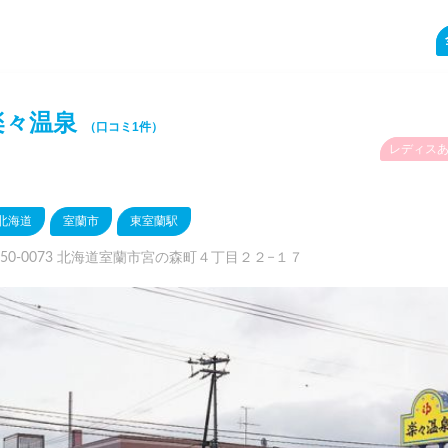
楽々温泉
（口コミ1件）
レディス
北海道
室蘭市
東室蘭駅
050-0073 北海道室蘭市宮の森町４丁目２２−１７