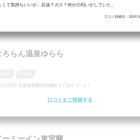
たくて気持ちいいが、石油？ガス？何かの匂いがしていた。
口コミ投稿日：2019/10
むろらん温泉ゆらら
北海道
室蘭市
051-0035 北海道室蘭市絵鞆町４丁目4−２−１７
口コミをご投稿する
ドーミーイン東室蘭