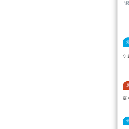
”
な
寝