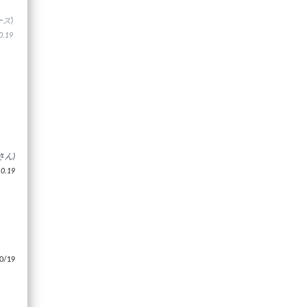
ズ)
.19
さん)
.19
/19