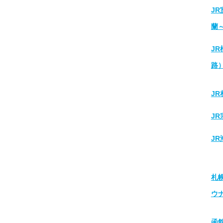
J
蘭
J
路
J
J
J
札
ウ
函