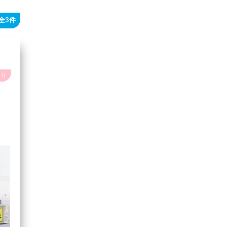
全3件
あり