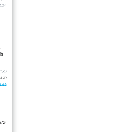
.24
、
動
さん)
.30
と見る
/24