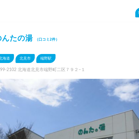
のんたの湯
（口コミ2件）
北海道
北見市
端野駅
099-2102 北海道北見市端野町二区７９２−１