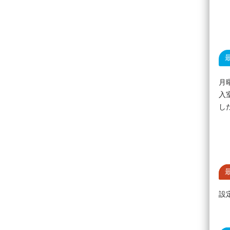
月
入
し
設