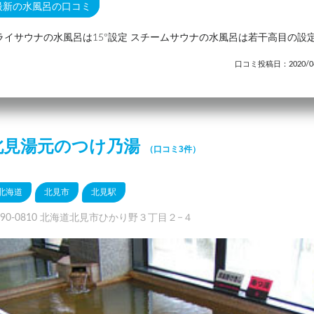
最新の水風呂の口コミ
ライサウナの水風呂は15°設定 スチームサウナの水風呂は若干高目の設
口コミ投稿日：2020/06
北見湯元のつけ乃湯
（口コミ3件）
北海道
北見市
北見駅
090-0810 北海道北見市ひかり野３丁目２−４