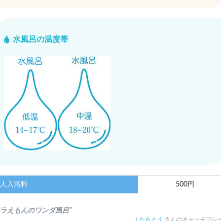
水風呂の温度帯
人入浴料
500円
ドラえもんのワンダ風呂”
(
たちとう
さんのキャッチフレー