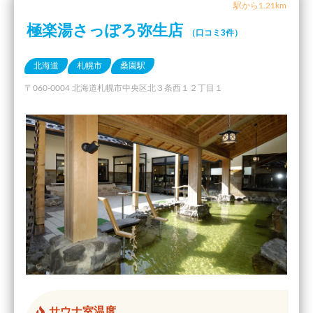
駅から1.21km
極楽湯さっぽろ弥生店
（口コミ3件）
北海道
札幌市
桑園駅
〒060-0004 北海道札幌市中央区北３条西１２丁目１
サウナ室温度