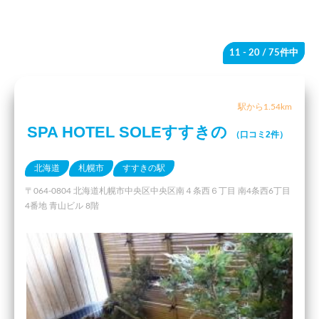
11 - 20
/ 75件中
駅から1.54km
SPA HOTEL SOLEすすきの
（口コミ2件）
北海道
札幌市
すすきの駅
〒064-0804 北海道札幌市中央区中央区南４条西６丁目 南4条西6丁目
4番地 青山ビル 8階