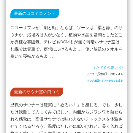
最新の口コミコメント
ニコーリフレが「剛と動」ならば、ソーレは「柔と静」のサ
ウナか。浴場内は人が少なく、植物や水晶を基調としたどこ
か異様な雰囲気。テレビもBGMもが無く薄暗いサウナ室は
札幌では貴重で、瞑想にふけるもよし、使い放題のタオルを
敷いて寝転がるもよし。
(
たでゑの湯
さん)
口コミ投稿日：2019.4.4
サウナ施設レビューをもっと見る
最新のサウナ室の口コミ
歴戦のサウナーは確実に「ぬるい！」と感じる。でも、少し
だけ我慢して入ってみてほしい。内側からジワジワと熱せら
れる感覚は、高温サウナでは味わえないデトックスを体験さ
せてくれるだろう。温度はたしかに低いけれど、長く入れば