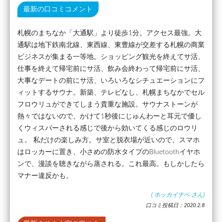
最新の口コミコメント
札幌のまちなか「大通駅」より徒歩1分。アクセス最強。大
通駅は地下鉄南北線、東西線、東豊線が交差する札幌の商業
ビジネスが集まる一等地。ショッピング観光を終えてサ活、
仕事を終えて帰宅前にサ活、飲み会終わって帰宅前にサ活、
大事なデートの前にサ活、いろいろなシチュエーションにフ
ィットするサウナ。新築、テレビなし、札幌まちなかでセル
フロウリュができてしまう貴重な施設。サウナストーンが
熱々ではないので、かけて1秒後にじゅんわーと耳元で優し
くウィスパーされる感じで後から効いてくる感じのロウリ
ュ。 私だけの楽しみ方。サ室と脱衣場が近いので、スマホ
はロッカーに置き、小さめの防水タイプのBluetoothイヤホ
ンで、漫談を聴きながら蒸される。これ最高。もしかしたら
マナー違反かも。
(
ホッカイナベ
さん)
口コミ投稿日：2020.2.8