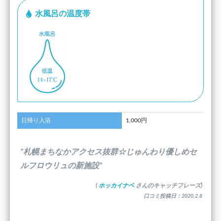
水風呂の温度帯
日帰り入浴
1,000円
”札幌まちなかアクセス抜群☆じゅんわり優しめセ
ルフロウリュの新施設”
(
ホッカイナベ
さんのキャッチフレーズ)
口コミ投稿日：2020.2.8