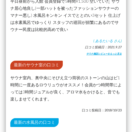
平日昼前から入館 会員登録で5時間¥1,500 空いていた サウ
ナ居心地良し(一部ハットを被ったファッションサウナーの
マナー悪し) 水風呂キンキン イスでととのい3セット 仕上げ
は水素風呂でゆっくり スタッフの巡回が頻繁にあるのでサ
ウナー民度は比較的高めで良い
(
あるたいる
さん)
口コミ投稿日：2021.9.27
サウナ施設レビューをもっと見る
最新のサウナ室の口コミ
サウナ室内、奥中央にそびえ立つ筒状のストーンの山はビ1
時間に一度あるロウリュウがオススメ！会員かつ時間帯によ
っては3時間ジュアルが良く、アロマ水をかけると、音でも
楽しませてくれます。
口コミ投稿日：2018/10/23
最新の水風呂の口コミ