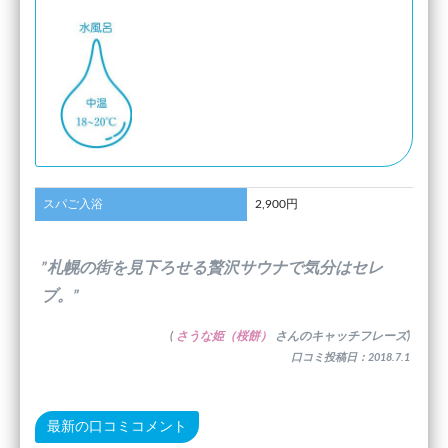
スパご入浴
2,900円
”札幌の街を見下ろせる贅沢サウナで気分はセレ
ブ。”
(
さうな姫（桜餅）
さんのキャッチフレーズ)
口コミ投稿日：2018.7.1
最新の口コミコメント