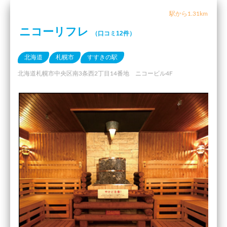
駅から1.31km
ニコーリフレ
（口コミ12件）
北海道
札幌市
すすきの駅
北海道札幌市中央区南3条西2丁目14番地 ニコービル4F