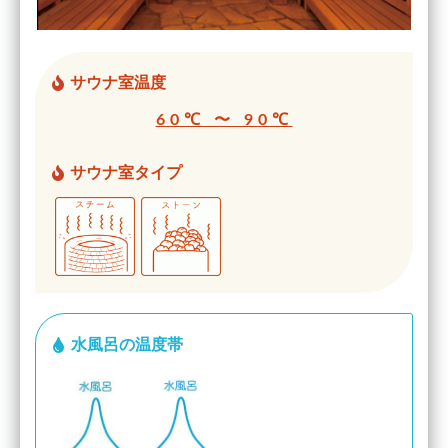
サウナ室温度
60℃ 〜 90℃
サウナ室タイプ
水風呂の温度帯