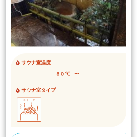
サウナ室温度
80℃ 〜
サウナ室タイプ