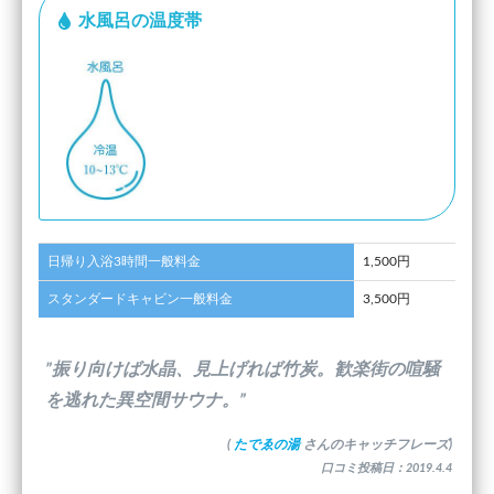
水風呂の温度帯
日帰り入浴3時間一般料金
1,500円
スタンダードキャビン一般料金
3,500円
”振り向けば水晶、見上げれば竹炭。歓楽街の喧騒
を逃れた異空間サウナ。”
(
たでゑの湯
さんのキャッチフレーズ)
口コミ投稿日：2019.4.4