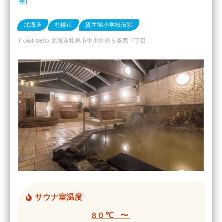
件）
北海道
札幌市
資生館小学校前駅
〒064-0805 北海道札幌市中央区南５条西７丁目
サウナ室温度
80℃ 〜