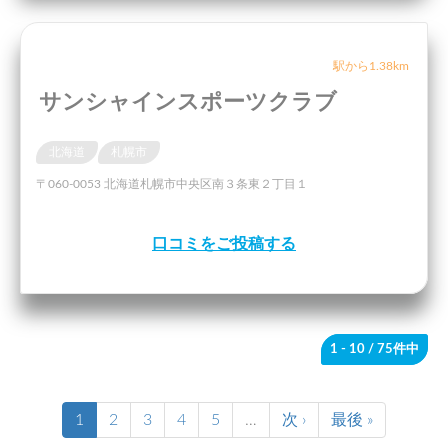
駅から1.38km
サンシャインスポーツクラブ
北海道
札幌市
〒060-0053 北海道札幌市中央区南３条東２丁目１
口コミをご投稿する
1 - 10
/ 75件中
1
2
3
4
5
…
次 ›
最後 »