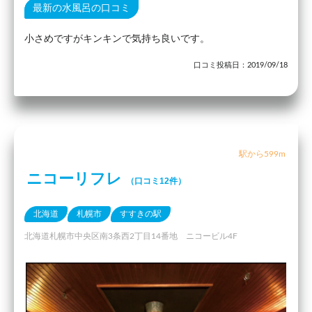
最新の水風呂の口コミ
小さめですがキンキンで気持ち良いです。
口コミ投稿日：2019/09/18
駅から599m
ニコーリフレ
（口コミ12件）
北海道
札幌市
すすきの駅
北海道札幌市中央区南3条西2丁目14番地 ニコービル4F