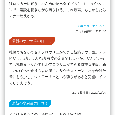
はロッカーに置き、小さめの防水タイプのBluetoothイヤホ
ンで、漫談を聴きながら蒸される。これ最高。もしかしたら
マナー違反かも。
(
ホッカイナベ
さん)
口コミ投稿日：2020.2.8
最新のサウナ室の口コミ
札幌まちなかでセルフロウリュができる新築サウナ室。テレ
ビなし。2段。5人✕2段程度の定員でしょうか。なんといっ
ても札幌まちなかでセルフロウリュができる貴重な施設。新
しいので木の香りもよい感じ。サウナストーンに水をかけた
際にもう少し、ジュワー！っという強さがあると完璧にイッ
てしまえそう。
口コミ投稿日：2020/02/09
最新の水風呂の口コミ
浅さはあるものの、温度一定。サウナ室の隣。