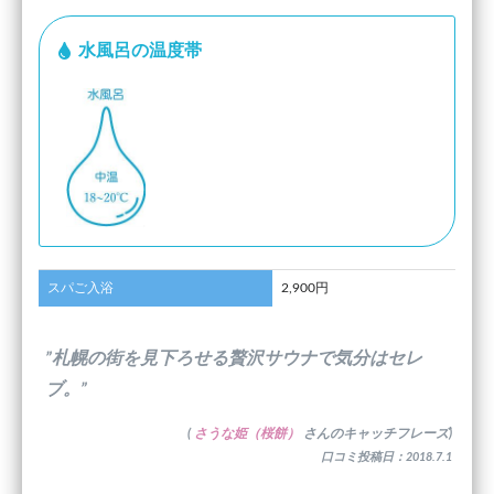
水風呂の温度帯
スパご入浴
2,900円
”札幌の街を見下ろせる贅沢サウナで気分はセレ
ブ。”
(
さうな姫（桜餅）
さんのキャッチフレーズ)
口コミ投稿日：2018.7.1