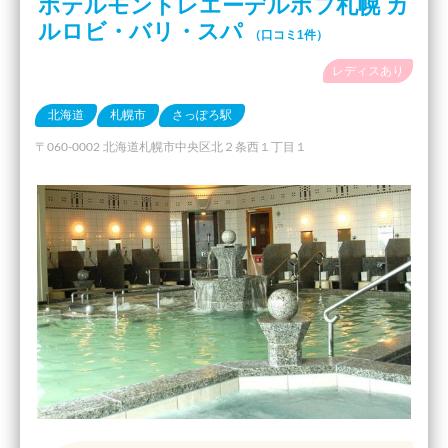
ホテルモントレエーデルホフ札幌 カ
ルロビ・バリ・スパ
（口コミ1件）
レディスあり
北海道
札幌市
さっぽろ駅
〒060-0002 北海道札幌市中央区北２条西１丁目１