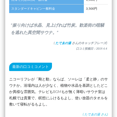
スタンダードキャビン一般料金
3,500円
”振り向けば水晶、見上げれば竹炭。歓楽街の喧騒
を逃れた異空間サウナ。”
(
たでゑの湯
さんのキャッチフレーズ)
口コミ投稿日：2019.4.4
最新の口コミコメント
ニコーリフレが「剛と動」ならば、ソーレは「柔と静」のサ
ウナか。浴場内は人が少なく、植物や水晶を基調としたどこ
か異様な雰囲気。テレビもBGMもが無く薄暗いサウナ室は
札幌では貴重で、瞑想にふけるもよし、使い放題のタオルを
敷いて寝転がるもよし。
(
たでゑの湯
さん)