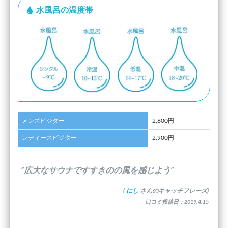
水風呂の温度帯
メンズビジター
2,600円
レディースビジター
2,900円
”広大なサウナですすきのの風を感じよう”
(
にし
さんのキャッチフレーズ)
口コミ投稿日：2019.4.15