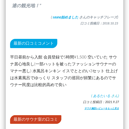
達の観光地！”
(
sauna始めました
さんのキャッチフレーズ)
口コミ投稿日：2018.10.23
最新の口コミコメント
平日昼前から入館 会員登録で5時間¥1,500 空いていた サウ
ナ居心地良し(一部ハットを被ったファッションサウナーの
マナー悪し) 水風呂キンキン イスでととのい3セット 仕上げ
は水素風呂でゆっくり スタッフの巡回が頻繁にあるのでサ
ウナー民度は比較的高めで良い
(
あるたいる
さん)
口コミ投稿日：2021.9.27
サウナ施設レビューをもっと見る
最新のサウナ室の口コミ