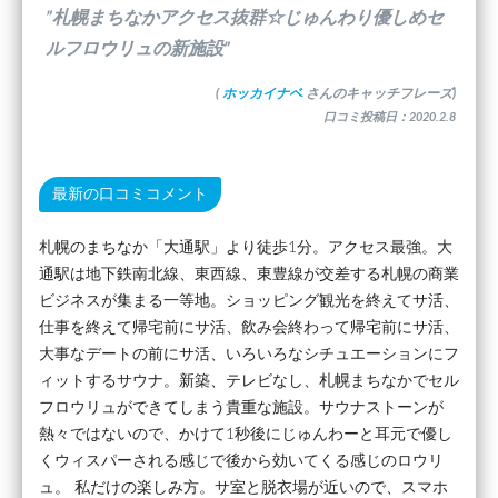
”札幌まちなかアクセス抜群☆じゅんわり優しめセ
ルフロウリュの新施設”
(
ホッカイナベ
さんのキャッチフレーズ)
口コミ投稿日：2020.2.8
最新の口コミコメント
札幌のまちなか「大通駅」より徒歩1分。アクセス最強。大
通駅は地下鉄南北線、東西線、東豊線が交差する札幌の商業
ビジネスが集まる一等地。ショッピング観光を終えてサ活、
仕事を終えて帰宅前にサ活、飲み会終わって帰宅前にサ活、
大事なデートの前にサ活、いろいろなシチュエーションにフ
ィットするサウナ。新築、テレビなし、札幌まちなかでセル
フロウリュができてしまう貴重な施設。サウナストーンが
熱々ではないので、かけて1秒後にじゅんわーと耳元で優し
くウィスパーされる感じで後から効いてくる感じのロウリ
ュ。 私だけの楽しみ方。サ室と脱衣場が近いので、スマホ