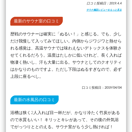
口コミ投稿日：2019.4.4
サウナ施設レビューをもっと見る
最新のサウナ室の口コミ
歴戦のサウナーは確実に「ぬるい！」と感じる。でも、少し
だけ我慢して入ってみてほしい。内側からジワジワと熱せら
れる感覚は、高温サウナでは味わえないデトックスを体験さ
せてくれるだろう。温度はたしかに低いけれど、長く入れば
物凄く熱いし、汗も大量に出る。サウナとしてのクオリティ
はかなりのものですよ。ただし下段はぬるすぎなので、必ず
上段に座るべし。
口コミ投稿日：2019/04/04
最新の水風呂の口コミ
浴槽は狭く2人入れば目一杯だが、かなり冷たく竹炭がある
ので水質もいい！ キリッとキレがあって、その後の外気浴
でがっつりととのえる。サウナ室がもう少し熱ければ！