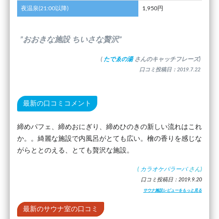
夜温泉(21:00以降)
1,950円
”おおきな施設 ちいさな贅沢”
(
たでゑの湯
さんのキャッチフレーズ)
口コミ投稿日：2019.7.22
最新の口コミコメント
締めパフェ、締めおにぎり、締めひのきの新しい流れはこれ
か。。綺麗な施設で内風呂がとても広い。檜の香りを感じな
がらととのえる、とても贅沢な施設。
(
カラオケパラーバ
さん)
口コミ投稿日：2019.9.20
サウナ施設レビューをもっと見る
最新のサウナ室の口コミ