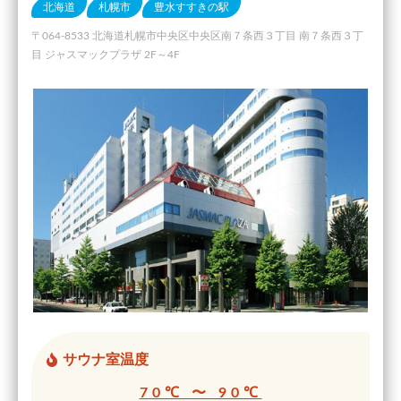
北海道
札幌市
豊水すすきの駅
〒064-8533 北海道札幌市中央区中央区南７条西３丁目 南７条西３丁
目 ジャスマックプラザ 2F～4F
サウナ室温度
70℃ 〜 90℃