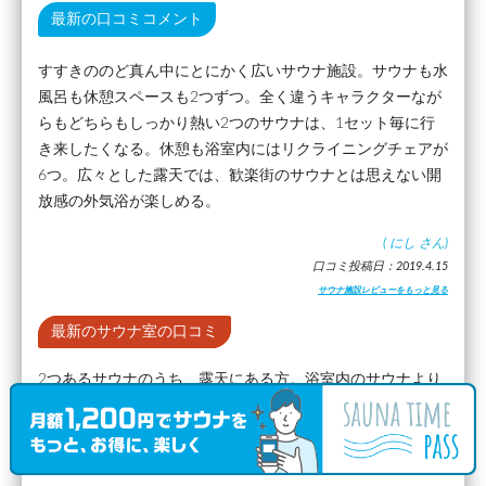
最新の口コミコメント
すすきののど真ん中にとにかく広いサウナ施設。サウナも水
風呂も休憩スペースも2つずつ。全く違うキャラクターなが
らもどちらもしっかり熱い2つのサウナは、1セット毎に行
き来したくなる。休憩も浴室内にはリクライニングチェアが
6つ。広々とした露天では、歓楽街のサウナとは思えない開
放感の外気浴が楽しめる。
(
にし
さん)
口コミ投稿日：2019.4.15
サウナ施設レビューをもっと見る
最新のサウナ室の口コミ
2つあるサウナのうち、露天にある方。浴室内のサウナより
も低い90℃台だが、備長炭の効果もあるのか熱がダイレク
トにぶつかってきて体感温度は高い。天井が低く、上段は熱
が溜まっているところに座ることになるのでかなり熱い。