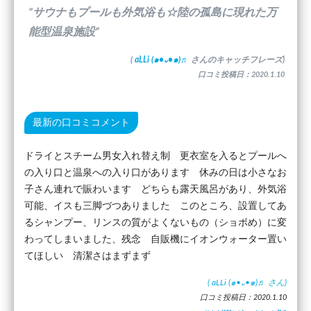
”サウナもプールも外気浴も☆陸の孤島に現れた万
能型温泉施設”
(
aLLi (๑•᎑•๑)♬
さんのキャッチフレーズ)
口コミ投稿日：2020.1.10
最新の口コミコメント
ドライとスチーム男女入れ替え制 更衣室を入るとプールへ
の入り口と温泉への入り口があります 休みの日は小さなお
子さん連れで賑わいます どちらも露天風呂があり、外気浴
可能、イスも三脚づつありました このところ、設置してあ
るシャンプー、リンスの質がよくないもの（ショボめ）に変
わってしまいました、残念 自販機にイオンウォーター置い
てほしい 清潔さはまずまず
(
aLLi (๑•᎑•๑)♬
さん)
口コミ投稿日：2020.1.10