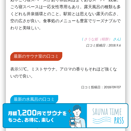
処やごろ寝スペースがあり雰囲気はよくあるスーパー銭湯。
ごろ寝スペースは一応女性専用もあり。露天風呂の種類も多
くどれも井泉循環とのこと。駅前とは思えない露天の広さ、
空の広さが良い。食事処のメニューも豊富でリーズナブルで
わりと美味しい。
(
さうな姫（桜餅）
さん)
口コミ投稿日：2018.9.6
最新のサウナ室の口コミ
表示50℃。ミストサウナ。アロマの香りもそれほど強くな
いので良い。
口コミ投稿日：2018/09/07
最新の水風呂の口コミ
測定17.8℃。表示は19℃。備長炭水風呂という表記通り備長
炭が沈めてある。腿くらいの水位でバイブラなし、広めの水
風呂。井戸水を冷やしているとのことで、身体の芯まで冷