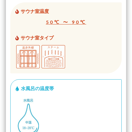
サウナ室温度
50℃ 〜 90℃
サウナ室タイプ
水風呂の温度帯