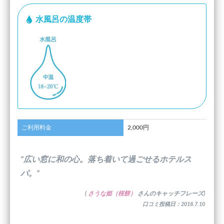
水風呂の温度帯
ご利用料金
2,000円
”広い窓に和の心。落ち着いて過ごせるホテルス
パ。”
(
さうな姫（桜餅）
さんのキャッチフレーズ)
口コミ投稿日：2018.7.10