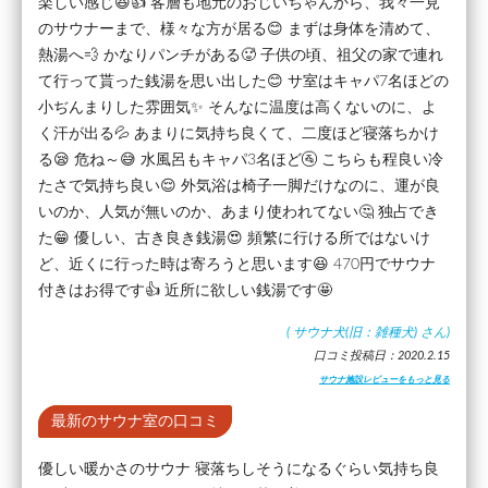
楽しい感じ😆👍 客層も地元のおじいちゃんから、我々一見
のサウナーまで、様々な方が居る😊 まずは身体を清めて、
熱湯へ💨 かなりパンチがある🥵 子供の頃、祖父の家で連れ
て行って貰った銭湯を思い出した😊 サ室はキャパ7名ほどの
小ぢんまりした雰囲気✨ そんなに温度は高くないのに、よ
く汗が出る💦 あまりに気持ち良くて、二度ほど寝落ちかけ
る😪 危ね～😅 水風呂もキャパ3名ほど🚰 こちらも程良い冷
たさで気持ち良い😌 外気浴は椅子一脚だけなのに、運が良
いのか、人気が無いのか、あまり使われてない🤔 独占でき
た😁 優しい、古き良き銭湯😍 頻繁に行ける所ではないけ
ど、近くに行った時は寄ろうと思います😆 470円でサウナ
付きはお得です👍 近所に欲しい銭湯です🤩
(
サウナ犬(旧：雑種犬)
さん)
口コミ投稿日：2020.2.15
サウナ施設レビューをもっと見る
最新のサウナ室の口コミ
優しい暖かさのサウナ 寝落ちしそうになるぐらい気持ち良