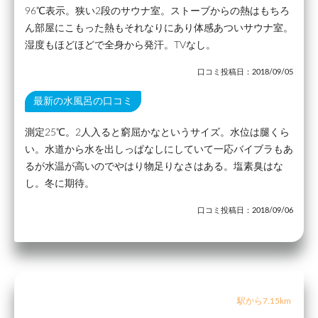
96℃表示。狭い2段のサウナ室。ストーブからの熱はもちろ
ん部屋にこもった熱もそれなりにあり体感あついサウナ室。
湿度もほどほどで全身から発汗。TVなし。
口コミ投稿日：2018/09/05
最新の水風呂の口コミ
測定25℃。2人入ると窮屈かなというサイズ。水位は腿くら
い。水道から水を出しっぱなしにしていて一応バイブラもあ
るが水温が高いのでやはり物足りなさはある。塩素臭はな
し。冬に期待。
口コミ投稿日：2018/09/06
駅から7.15km