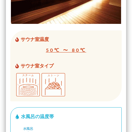
サウナ室温度
50℃ 〜 80℃
サウナ室タイプ
水風呂の温度帯