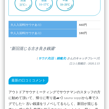
大人入浴料(サウナあり)
460円
中人入浴料(サウナあり)
180円
”新旧混じる古き良き銭湯”
(
サウナ犬(旧：雑種犬)
さんのキャッチフレーズ)
口コミ投稿日：2020.2.15
最新の口コミコメント
アウトドアサウナミーティングでサウナマンのスタッフの方
に勧めて頂いて、帰りに寄り道🚙💨 sauna soppiから車でス
グでした✨ 古い銭湯をリノベしてるらしく、新旧が混じる