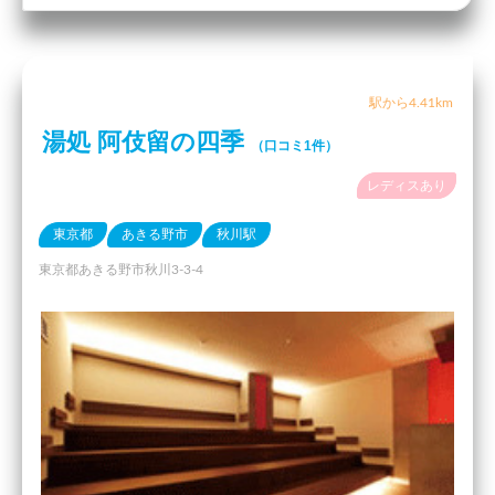
駅から4.41km
湯処 阿伎留の四季
（口コミ1件）
レディスあり
東京都
あきる野市
秋川駅
東京都あきる野市秋川3-3-4