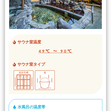
サウナ室温度
49℃ 〜 90℃
サウナ室タイプ
水風呂の温度帯