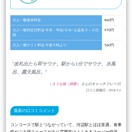
大人一般基本料金
860円
大人一般特定日料金 年末・年始/ＧＷ/ お盆各５～６日
970円
間
大人一般ナイト料金 午後９時より
560円
”改札出たら即サウナ。駅から1分でサウナ、水風
呂、露天風呂。”
(
さうな姫（桜餅）
さんのキャッチフレーズ)
口コミ投稿日：2018.9.6
最新の口コミコメント
コンコースで駅とつながっていて、河辺駅とほぼ直通。食事