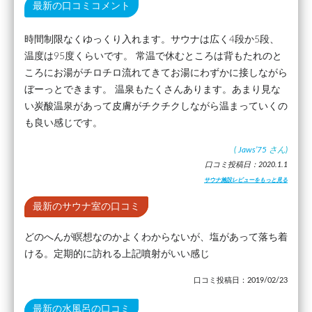
最新の口コミコメント
時間制限なくゆっくり入れます。サウナは広く4段か5段、
温度は95度くらいです。 常温で休むところは背もたれのと
ころにお湯がチロチロ流れてきてお湯にわずかに接しながら
ぼーっとできます。 温泉もたくさんあります。あまり見な
い炭酸温泉があって皮膚がチクチクしながら温まっていくの
も良い感じです。
(
Jaws’75
さん)
口コミ投稿日：2020.1.1
サウナ施設レビューをもっと見る
最新のサウナ室の口コミ
どのへんが瞑想なのかよくわからないが、塩があって落ち着
ける。定期的に訪れる上記噴射がいい感じ
口コミ投稿日：2019/02/23
最新の水風呂の口コミ