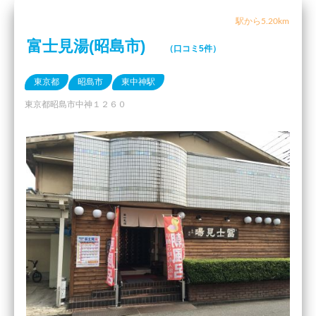
駅から5.20km
富士見湯(昭島市)
（口コミ5件）
東京都
昭島市
東中神駅
東京都昭島市中神１２６０