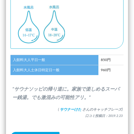
入館料大人平日一般
850円
入館料大人土休日特定日一般
960円
”サウナソッピの帰り道に。家族で楽しめるスーパ
ー銭湯。でも激混みの可能性アリ。”
(
サウナーけた
さんのキャッチフレーズ)
口コミ投稿日：2019.2.23