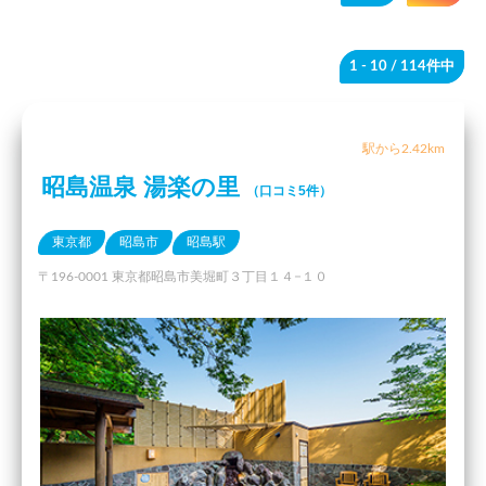
1 - 10
/ 114件中
駅から2.42km
昭島温泉 湯楽の里
（口コミ5件）
東京都
昭島市
昭島駅
〒196-0001 東京都昭島市美堀町３丁目１４−１０