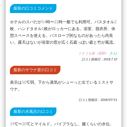
最新の口コミコメント
ホテルのスパだが14時〜22時一般でも利用可。バスタオル2
枚、ハンドタオル1枚がロッカーにある。浴室、脱衣所、休
憩スペースを使える。バスローブ的なものがあったら尚良
い。露天はないが浴室の窓が広く石庭っぽい庭と竹が風流。
(
さうな姫（桜餅）
さん)
口コミ投稿日：2018.7.10
最新のサウナ室の口コミ
表示は50℃弱。下から蒸気がシューっと出ているミストサ
ウナ。
口コミ投稿日：2018/07/11
最新の水風呂の口コミ
19℃〜20℃とマイルド。バイブラなし、腿くらいの水位。