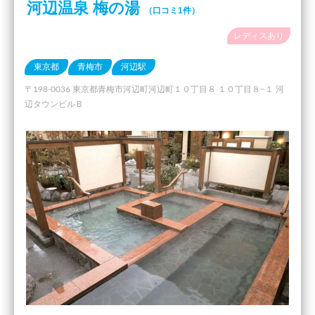
河辺温泉 梅の湯
（口コミ1件）
レディスあり
東京都
青梅市
河辺駅
〒198-0036 東京都青梅市河辺町河辺町１０丁目８ １０丁目８−１ 河
辺タウンビルＢ