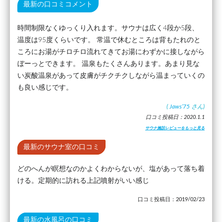
最新の口コミコメント
時間制限なくゆっくり入れます。サウナは広く4段か5段、
温度は95度くらいです。 常温で休むところは背もたれのと
ころにお湯がチロチロ流れてきてお湯にわずかに接しながら
ぼーっとできます。 温泉もたくさんあります。あまり見な
い炭酸温泉があって皮膚がチクチクしながら温まっていくの
も良い感じです。
(
Jaws’75
さん)
口コミ投稿日：2020.1.1
サウナ施設レビューをもっと見る
最新のサウナ室の口コミ
どのへんが瞑想なのかよくわからないが、塩があって落ち着
ける。定期的に訪れる上記噴射がいい感じ
口コミ投稿日：2019/02/23
最新の水風呂の口コミ