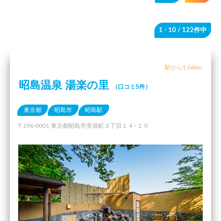
1 - 10
/ 122件中
駅から1.06km
昭島温泉 湯楽の里
（口コミ5件）
東京都
昭島市
昭島駅
〒196-0001 東京都昭島市美堀町３丁目１４−１０