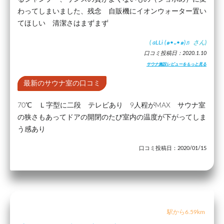
わってしまいました、残念 自販機にイオンウォーター置い
てほしい 清潔さはまずまず
(
aLLi (๑•᎑•๑)♬
さん)
口コミ投稿日：2020.1.10
サウナ施設レビューをもっと見る
最新のサウナ室の口コミ
70℃ Ｌ字型に二段 テレビあり 9人程がMAX サウナ室
の狭さもあってドアの開閉のたび室内の温度が下がってしま
う感あり
口コミ投稿日：2020/01/15
駅から6.59km