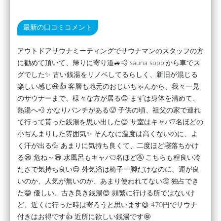
最新の口コミコメント
アウトドアサウナミーティングでサウナマンのスタッフの方
に勧めて頂いて、帰りに寄り道🚙💨 sauna soppiから車でス
グでした✨ 古い銭湯をリノベしてるらしく、新旧が混じる
楽しい感じ😆👍 客層も地元のおじいちゃんから、我々一見
のサウナーまで、様々な方が居る😊 まずは身体を清めて、
熱湯へ💨 かなりパンチがある🥵 子供の頃、祖父の家で連れ
て行って貰った銭湯を思い出した😊 サ室はキャパ7名ほどの
小ぢんまりした雰囲気✨ そんなに温度は高くないのに、よ
く汗が出る💦 あまりに気持ち良くて、二度ほど寝落ちかけ
る😪 危ね～😅 水風呂もキャパ3名ほど🚰 こちらも程良い冷
たさで気持ち良い😌 外気浴は椅子一脚だけなのに、運が良
いのか、人気が無いのか、あまり使われてない🤔 独占でき
た😁 優しい、古き良き銭湯😍 頻繁に行ける所ではないけ
ど、近くに行った時は寄ろうと思います😆 470円でサウナ
付きはお得です👍 近所に欲しい銭湯です🤩