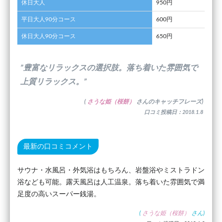
休日大人
950円
平日大人90分コース
600円
休日大人90分コース
650円
”豊富なリラックスの選択肢。落ち着いた雰囲気で
上質リラックス。”
(
さうな姫（桜餅）
さんのキャッチフレーズ)
口コミ投稿日：2018.1.8
最新の口コミコメント
サウナ・水風呂・外気浴はもちろん、岩盤浴やミストラドン
浴なども可能。露天風呂は人工温泉。落ち着いた雰囲気で満
足度の高いスーパー銭湯。
(
さうな姫（桜餅）
さん)