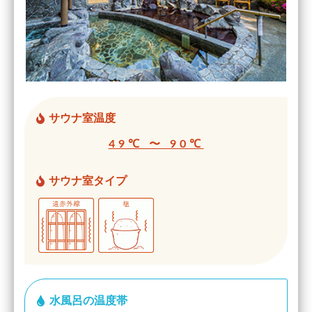
サウナ室温度
49℃ 〜 90℃
サウナ室タイプ
水風呂の温度帯