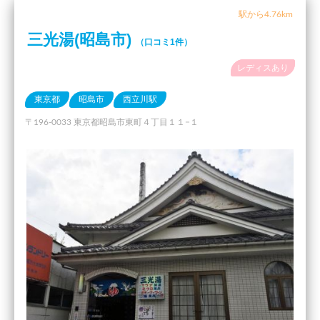
駅から4.76km
三光湯(昭島市)
（口コミ1件）
レディスあり
東京都
昭島市
西立川駅
〒196-0033 東京都昭島市東町４丁目１１−１