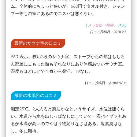
ム。全体的にちょっと狭いが、660円でタオル付き、シャン
プー等も浴室にあるのでコスパは悪くない。
(
さうな姫（桜餅）
さん)
口コミ投稿日：2018.9.5
最新のサウナ室の口コミ
96℃表示。狭い2段のサウナ室。ストーブからの熱はもちろ
ん部屋にこもった熱もそれなりにあり体感あついサウナ室。
湿度もほどほどで全身から発汗。TVなし。
口コミ投稿日：2018/09/05
最新の水風呂の口コミ
測定25℃。2人入ると窮屈かなというサイズ。水位は腿くら
い。水道から水を出しっぱなしにしていて一応バイブラもあ
るが水温が高いのでやはり物足りなさはある。塩素臭はな
し。冬に期待。