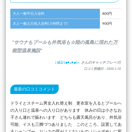
大人一般平日入浴料
800円
大人一般土日祝入浴料(３時間まで)
900円
”サウナもプールも外気浴も☆陸の孤島に現れた万
能型温泉施設”
(
aLLi (๑•᎑•๑)♬
さんのキャッチフレーズ)
口コミ投稿日：2020.1.10
最新の口コミコメント
ドライとスチーム男女入れ替え制 更衣室を入るとプールへ
の入り口と温泉への入り口があります 休みの日は小さなお
子さん連れで賑わいます どちらも露天風呂があり、外気浴
可能、イスも三脚づつありました このところ、設置してあ
るシャンプー、リンスの質がよくないもの（ショボめ）に変