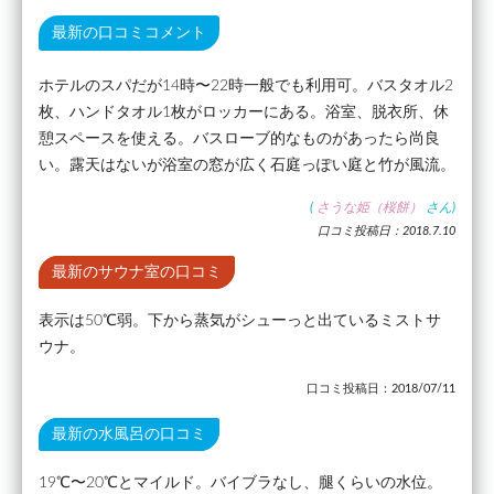
最新の口コミコメント
ホテルのスパだが14時〜22時一般でも利用可。バスタオル2
枚、ハンドタオル1枚がロッカーにある。浴室、脱衣所、休
憩スペースを使える。バスローブ的なものがあったら尚良
い。露天はないが浴室の窓が広く石庭っぽい庭と竹が風流。
(
さうな姫（桜餅）
さん)
口コミ投稿日：2018.7.10
最新のサウナ室の口コミ
表示は50℃弱。下から蒸気がシューっと出ているミストサ
ウナ。
口コミ投稿日：2018/07/11
最新の水風呂の口コミ
19℃〜20℃とマイルド。バイブラなし、腿くらいの水位。