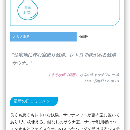
大人入浴料
460円
”住宅地に佇む宮造り銭湯。レトロで味がある銭湯
サウナ。”
(
さうな姫（桜餅）
さんのキャッチフレーズ)
口コミ投稿日：2018.9.5
最新の口コミコメント
良くも悪くもレトロな銭湯。サウナマットが更衣室に置いて
あり1人1枚使える。鍵なしのサウナ室。サウナ利用者はバ
スタオルとフェイスタオルの入ったバッグを受け取るシステ