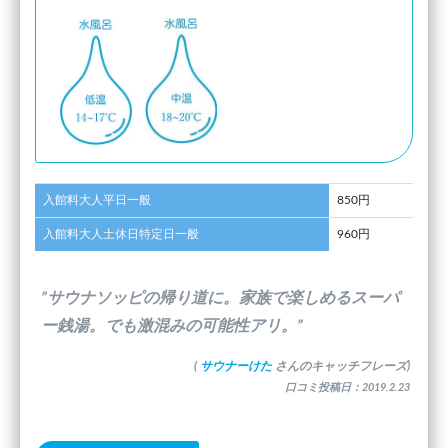
入館料大人平日一般
850円
入館料大人土休日特定日一般
960円
”サウナソッピの帰り道に。家族で楽しめるスーパ
ー銭湯。でも激混みの可能性アリ。”
(
サウナーけた
さんのキャッチフレーズ)
口コミ投稿日：2019.2.23