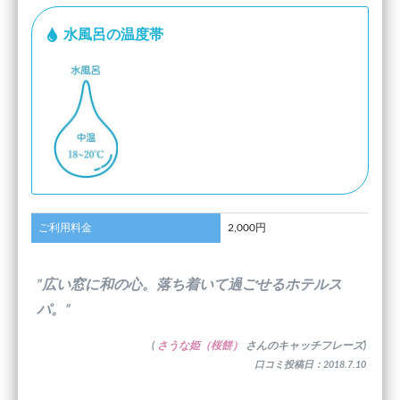
水風呂の温度帯
ご利用料金
2,000円
”広い窓に和の心。落ち着いて過ごせるホテルス
パ。”
(
さうな姫（桜餅）
さんのキャッチフレーズ)
口コミ投稿日：2018.7.10