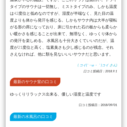
タイプのサウナは一切無し、ミストタイプのみ、しかも温度
は42度位と低めなのですが、湿度が半端なく、見た目の温
度よりも体から発汗を感じる。しかもサウナ内は大半が寝転
がる形の席になっており、床に引かれた石の板からも柔らか
い暖かさを感じることが出来て、無理なく、ゆっくり体から
の発汗を楽しめる。 水風呂も十分大きくていいのだが、温
度が21度位と高く、塩素臭さも少し感じるのが残念。それ
さえなければ、他に類を見ないいいサウナだと思います。
(
コイ(´・ω・｀)コイ
さん)
口コミ投稿日：2018.9.1
最新のサウナ室の口コミ
ゆっくりリラックス出来る、優しい湿度と温度です
口コミ投稿日：2018/09/01
最新の水風呂の口コミ