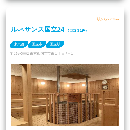
駅から2.82km
ルネサンス国立24
（口コミ1件）
東京都
国立市
国立駅
〒186-0002 東京都国立市東１丁目７−１