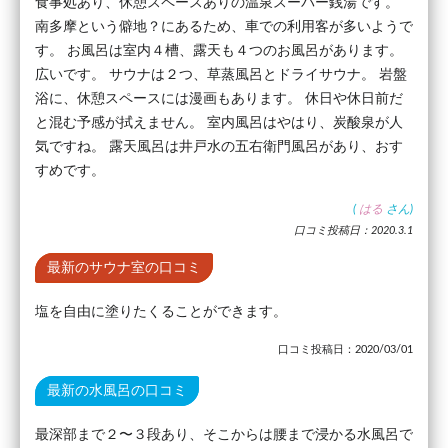
食事処あり、休憩スペースありの温泉スーパー銭湯です。
南多摩という僻地？にあるため、車での利用客が多いようで
す。 お風呂は室内４槽、露天も４つのお風呂があります。
広いです。 サウナは２つ、草蒸風呂とドライサウナ。 岩盤
浴に、休憩スペースには漫画もあります。 休日や休日前だ
と混む予感が拭えません。 室内風呂はやはり、炭酸泉が人
気ですね。 露天風呂は井戸水の五右衛門風呂があり、おす
すめです。
(
はる
さん)
口コミ投稿日：2020.3.1
最新のサウナ室の口コミ
塩を自由に塗りたくることができます。
口コミ投稿日：2020/03/01
最新の水風呂の口コミ
最深部まで２〜３段あり、そこからは腰まで浸かる水風呂で