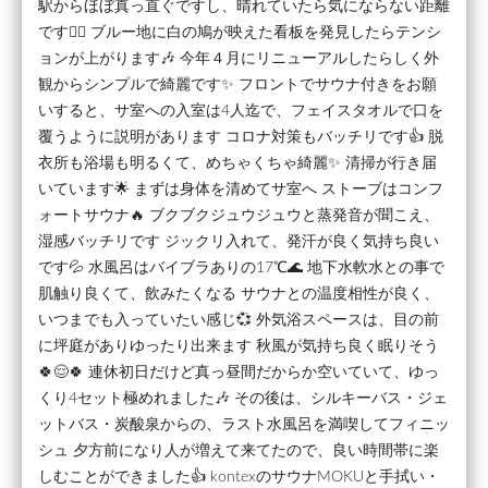
駅からほぼ真っ直ぐですし、晴れていたら気にならない距離
です🚶‍♂️ ブルー地に白の鳩が映えた看板を発見したらテンシ
ョンが上がります🎶 今年４月にリニューアルしたらしく外
観からシンプルで綺麗です✨ フロントでサウナ付きをお願
いすると、サ室への入室は4人迄で、フェイスタオルで口を
覆うように説明があります コロナ対策もバッチリです👍 脱
衣所も浴場も明るくて、めちゃくちゃ綺麗✨ 清掃が行き届
いています🌟 まずは身体を清めてサ室へ ストーブはコンフ
ォートサウナ🔥 ブクブクジュウジュウと蒸発音が聞こえ、
湿感バッチリです ジックリ入れて、発汗が良く気持ち良い
です💦 水風呂はバイブラありの17℃🌊 地下水軟水との事で
肌触り良くて、飲みたくなる サウナとの温度相性が良く、
いつまでも入っていたい感じ💞 外気浴スペースは、目の前
に坪庭がありゆったり出来ます 秋風が気持ち良く眠りそう
🍀😌🍀 連休初日だけど真っ昼間だからか空いていて、ゆっ
くり4セット極めれました🎶 その後は、シルキーバス・ジェ
ットバス・炭酸泉からの、ラスト水風呂を満喫してフィニッ
シュ 夕方前になり人が増えて来てたので、良い時間帯に楽
しむことができました👍 kontexのサウナMOKUと手拭い・