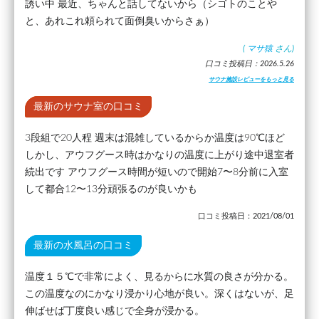
誘い中 最近、ちゃんと話してないから（シゴトのことや
と、あれこれ頼られて面倒臭いからさぁ）
(
マサ猿
さん)
口コミ投稿日：2026.5.26
サウナ施設レビューをもっと見る
最新のサウナ室の口コミ
3段組で20人程 週末は混雑しているからか温度は90℃ほど
しかし、アウフグース時はかなりの温度に上がり途中退室者
続出です アウフグース時間が短いので開始7〜8分前に入室
して都合12〜13分頑張るのが良いかも
口コミ投稿日：2021/08/01
最新の水風呂の口コミ
温度１５℃で非常によく、見るからに水質の良さが分かる。
この温度なのにかなり浸かり心地が良い。深くはないが、足
伸ばせば丁度良い感じで全身が浸かる。