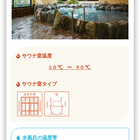
サウナ室温度
50℃ 〜 90℃
サウナ室タイプ
水風呂の温度帯