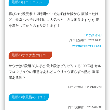
最新の口コミコメント
再びの北欧見参！ 3時間の中で先ずはサ飯から 腹減ったけ
ど、食堂への待ち行列に… 人気のところは困りますなぁ 腹
を満たしてからのぉサ活します！
(
マサ猿
さん)
口コミ投稿日：2023.10.31
サウナ施設レビューをもっと見る
最新のサウナ室の口コミ
サウナは3段組20人ほど 最上段はピリピリくる100℃超 セル
フロウリュウの用意はあれどロウリュウ要らずの熱さ 重厚
感ある熱さ
口コミ投稿日：2021/08/20
最新の水風呂の口コミ
口コミ投稿日：2018/04/29