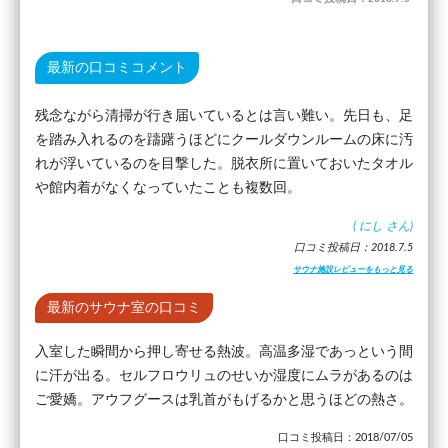
最新の口コミコメント
残念ながら清掃が行き届いているとは言い難い。先日も、足
を踏み入れるのを躊躇うほどにクールダウンルームの床に汚
れが浮いているのを目撃した。脱衣所に置いておいたタオル
や館内着がなくなっていたことも複数回。
(
にし
さん)
口コミ投稿日：2018.7.5
サウナ施設レビューをもっと見る
最新のサウナ室の口コミ
入室した瞬間から押し寄せる熱波。高温多湿であっという間
に汗が出る。セルフロウリュのせいか湿度にムラがあるのは
ご愛嬌。アウフグースは乳首がもげるかと思うほどの熱さ。
口コミ投稿日：2018/07/05