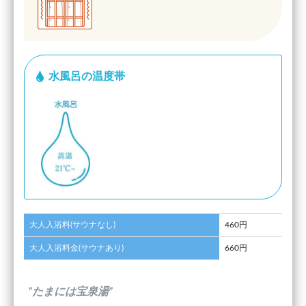
水風呂の温度帯
大人入浴料(サウナなし)
460円
大人入浴料金(サウナあり)
660円
”たまには宝泉湯”