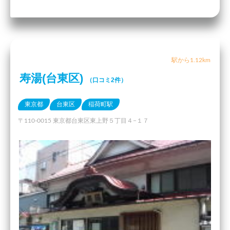
駅から1.12km
寿湯(台東区)
（口コミ2件）
東京都
台東区
稲荷町駅
〒110-0015 東京都台東区東上野５丁目４−１７