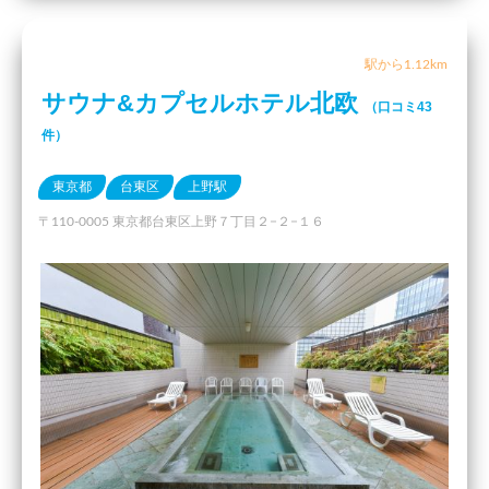
駅から1.12km
サウナ&カプセルホテル北欧
（口コミ43
件）
東京都
台東区
上野駅
〒110-0005 東京都台東区上野７丁目２−２−１６