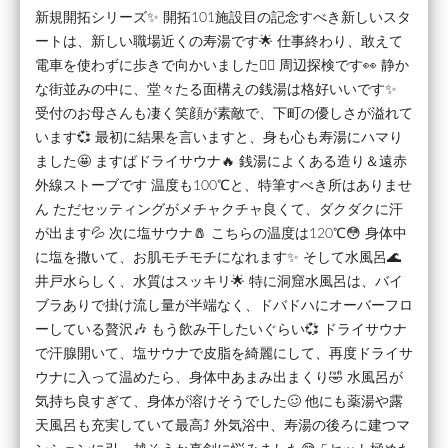
新規開拓シリーズ✨ 開拓101施設目の記念すべき新しいスタ
ートは、新しい職場近くの寿湯です🌟 仕事終わり、敢えて
電車を使わずに歩きで向かいました🚶‍♂️ 周辺探検です👀 静か
な街並みの中に、堂々たる面構えの銭湯は格好いいです✨
受付のお母さんも凄く笑顔が素敵で、下町の優しさが溢れて
います💞 最初に結果を言いますと、身も心も寿湯にハマり
ました🤩 ますばドライサウナ🔥 銭湯によくある造り＆遠赤
外線ストーブです 温度も100℃と、特筆すべき所はありませ
ん ただセッティングがメチャクチャ良くて、ダクダクに汗
が出ます💦 次に塩サウナ🧂 こちらの温度は120℃😳 身体中
に塩を撒いて、お肌モチモチになれます✨ そして水風呂🌊
井戸水らしく、水質はスッキリ🌟 特に洞窟水風呂は、バイ
ブラありで掛け流し量が半端なく、ドバドハにオーバーフロ
ーしている贅沢🎶 もう飲み干したいぐらい💞 ドライサウナ
で汗腺開いて、塩サウナで皮脂を綺麗にして、再度ドライサ
ウナに入って温めたら、身体中あまみ出まくり🤣 水風呂が
気持ち良すぎて、身体が溶けそうでした🥴 他にも薬湯や露
天風呂も充実していて最高⤴️ 外気浴中、寿湯の後ろに建つマ