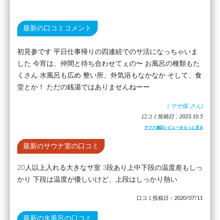
最新の口コミコメント
初見参です 平日仕事帰りの四連続でのサ活になっちゃいま
した 今宵は、仲間と待ち合わせてぇの〜 お風呂の種類もた
くさん 水風呂も広め 整い所、外気浴もなかなか そして、食
堂とか！ ただの銭湯ではありませんねーー
(
マサ猿
さん)
口コミ投稿日：2023.10.5
サウナ施設レビューをもっと見る
最新のサウナ室の口コミ
20人以上入れる大きなサ室 3段あり上中下段の温度差もしっ
かり 下段は温度が優しいけど、上段はしっかり熱い
口コミ投稿日：2020/07/11
最新の水風呂の口コミ