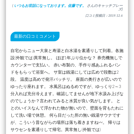
(
いつもお世話になっております。佐藤です。
さんのキャッチフレー
ズ)
口コミ投稿日：2019.12.6
最新の口コミコメント
自宅からニュー大泉と寿湯と白水湯を素通りして到着。各施
設(外観では)異常無し。 ほぼ1年ぶり位かな？ 券売機無しで
カウンターで支払い。 赤い布製の、手作り感あふれるバン
ドをもらって浴室へ。 サ室は銭湯にしては広めで段数は2
段。 温度は高めで発汗バッチリ。 座面の奥行きが広いので
ゆったり座れます。 水風呂はぬるめですが、ゆっくり2～3
分入れば充分冷えます。確認してませんが地下水汲み上げな
のでしょうか？言われてみると水質が良い気がします。 と
とのいイスなんて浮かれた物が無いので、壁面を背もたれに
して洗い場で休憩。 何ら目だった所の無い銭湯サウナです
が、こういう昔ながらの場所は落ち着きますね〰️。 帰りは
サウセンを素通りして帰宅。異常無し(外観では)