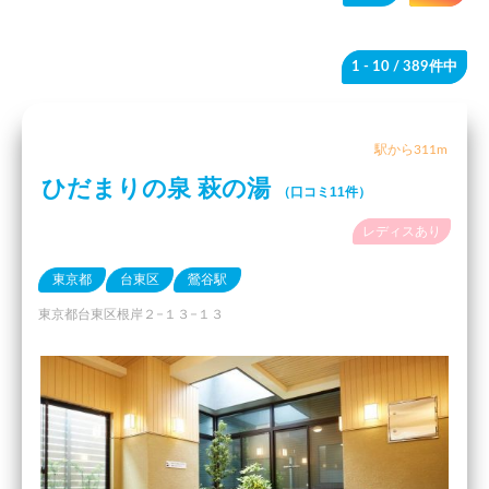
1 - 10
/ 389件中
駅から311m
ひだまりの泉 萩の湯
（口コミ11件）
レディスあり
東京都
台東区
鶯谷駅
東京都台東区根岸２−１３−１３