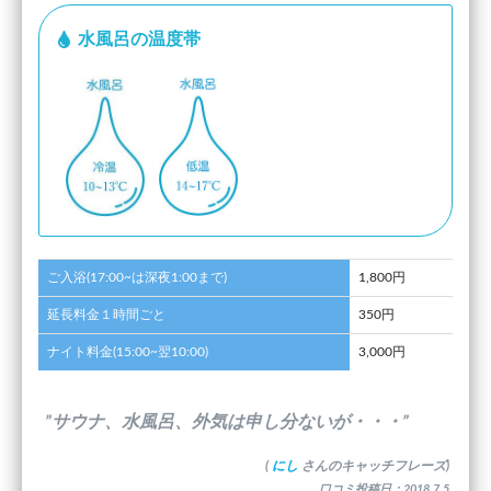
水風呂の温度帯
ご入浴(17:00~は深夜1:00まで)
1,800円
延長料金１時間ごと
350円
ナイト料金(15:00~翌10:00)
3,000円
”サウナ、水風呂、外気は申し分ないが・・・”
(
にし
さんのキャッチフレーズ)
口コミ投稿日：2018.7.5