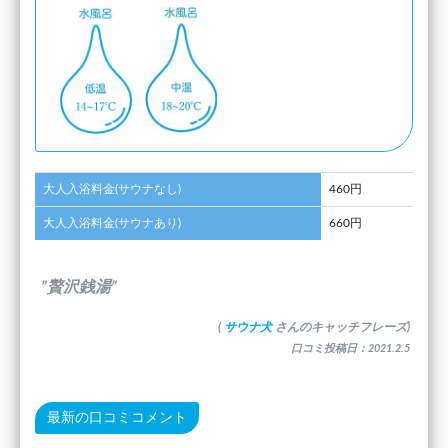
大人入浴料金(サウナなし)
460円
大人入浴料金(サウナあり)
660円
”贅沢銭湯”
(
サウナ犬
さんのキャッチフレーズ)
口コミ投稿日：2021.2.5
最新の口コミコメント