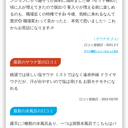
ンションに引っ越そうか真剣に悩みました😅 5セット極めた
頃に人が増えてきたので脱出💨 客入りが増える前に楽しめ
るのも、職場近くの特権です👍 今後、気軽に来れるなんて
贅沢💞 職場変わって良かったと、本気で思いました✨ これ
からお世話になります🎶
(
サウナ犬
さん)
口コミ投稿日：2021.2.5
サウナ施設レビューをもっと見る
最新のサウナ室の口コミ
銭湯では珍しい塩サウナ ミストではなく遠赤外線 ドライサ
ウナだが、汗が出やすいので塩は溶ける お肌モチモチにな
れる
口コミ投稿日：2021/02/05
最新の水風呂の口コミ
露天に2種類の水風呂あり。一つは洞窟水風呂でこちらはバ