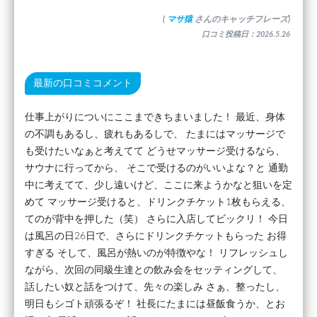
(
マサ猿
さんのキャッチフレーズ)
口コミ投稿日：2026.5.26
最新の口コミコメント
仕事上がりについにここまできちまいました！ 最近、身体
の不調もあるし、疲れもあるしで、 たまにはマッサージで
も受けたいなぁと考えてて どうせマッサージ受けるなら、
サウナに行ってから、 そこで受けるのがいいよな？と 通勤
中に考えてて、少し遠いけど、ここに来ようかなと狙いを定
めて マッサージ受けると、ドリンクチケット1枚もらえる、
てのが背中を押した（笑） さらに入店してビックリ！ 今日
は風呂の日26日で、さらにドリンクチケットもらった お得
すぎる そして、風呂が熱いのが特徴やな！ リフレッシュし
ながら、次回の同級生達との飲み会をセッティングして、
話したい奴と話をつけて、先々の楽しみ さぁ、整ったし、
明日もシゴト頑張るぞ！ 社長にたまには昼飯食うか、とお