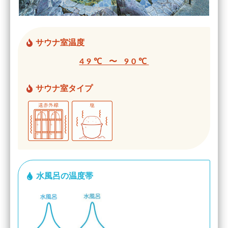
サウナ室温度
49℃ 〜 90℃
サウナ室タイプ
水風呂の温度帯