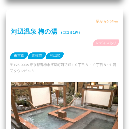
駅から6.34km
河辺温泉 梅の湯
（口コミ1件）
レディスあり
東京都
青梅市
河辺駅
〒198-0036 東京都青梅市河辺町河辺町１０丁目８ １０丁目８−１ 河
辺タウンビルＢ