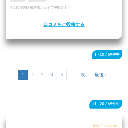
〒192-0085 東京都八王子市中町2−1
口コミをご投稿する
1 - 10
/ 69件中
1
2
3
4
5
…
次 ›
最後 »
11 - 20
/ 69件中
駅から10.39km