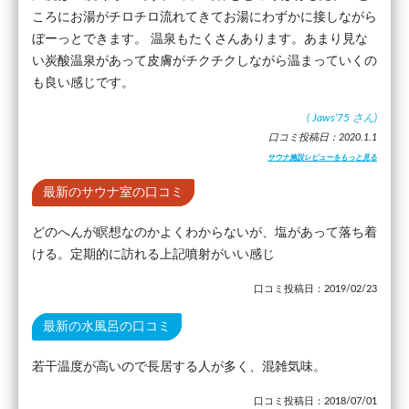
ころにお湯がチロチロ流れてきてお湯にわずかに接しながら
ぼーっとできます。 温泉もたくさんあります。あまり見な
い炭酸温泉があって皮膚がチクチクしながら温まっていくの
も良い感じです。
(
Jaws’75
さん)
口コミ投稿日：2020.1.1
サウナ施設レビューをもっと見る
最新のサウナ室の口コミ
どのへんが瞑想なのかよくわからないが、塩があって落ち着
ける。定期的に訪れる上記噴射がいい感じ
口コミ投稿日：2019/02/23
最新の水風呂の口コミ
若干温度が高いので長居する人が多く、混雑気味。
口コミ投稿日：2018/07/01