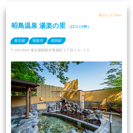
駅から7.75km
昭島温泉 湯楽の里
（口コミ5件）
東京都
昭島市
昭島駅
〒196-0001 東京都昭島市美堀町３丁目１４−１０