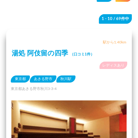
1 - 10
/ 69件中
駅から1.40km
湯処 阿伎留の四季
（口コミ1件）
レディスあり
東京都
あきる野市
秋川駅
東京都あきる野市秋川3-3-4