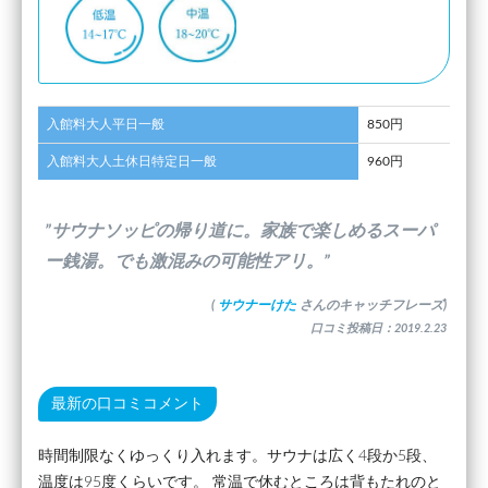
入館料大人平日一般
850円
入館料大人土休日特定日一般
960円
”サウナソッピの帰り道に。家族で楽しめるスーパ
ー銭湯。でも激混みの可能性アリ。”
(
サウナーけた
さんのキャッチフレーズ)
口コミ投稿日：2019.2.23
最新の口コミコメント
時間制限なくゆっくり入れます。サウナは広く4段か5段、
温度は95度くらいです。 常温で休むところは背もたれのと