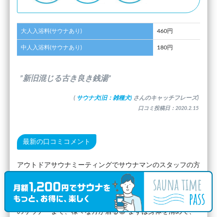
大人入浴料(サウナあり)
460円
中人入浴料(サウナあり)
180円
”新旧混じる古き良き銭湯”
(
サウナ犬(旧：雑種犬)
さんのキャッチフレーズ)
口コミ投稿日：2020.2.15
最新の口コミコメント
アウトドアサウナミーティングでサウナマンのスタッフの方
に勧めて頂いて、帰りに寄り道🚙💨 sauna soppiから車でス
グでした✨ 古い銭湯をリノベしてるらしく、新旧が混じる
楽しい感じ😆👍 客層も地元のおじいちゃんから、我々一見
のサウナーまで、様々な方が居る😊 まずは身体を清めて、