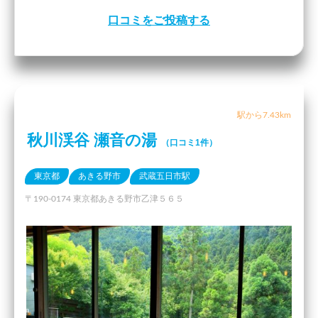
口コミをご投稿する
駅から7.43km
秋川渓谷 瀬音の湯
（口コミ1件）
東京都
あきる野市
武蔵五日市駅
〒190-0174 東京都あきる野市乙津５６５