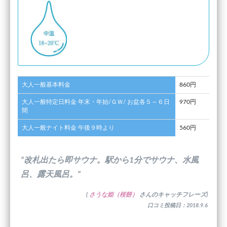
大人一般基本料金
860円
大人一般特定日料金 年末・年始/ＧＷ/ お盆各５～６日
970円
間
大人一般ナイト料金 午後９時より
560円
”改札出たら即サウナ。駅から1分でサウナ、水風
呂、露天風呂。”
(
さうな姫（桜餅）
さんのキャッチフレーズ)
口コミ投稿日：2018.9.6