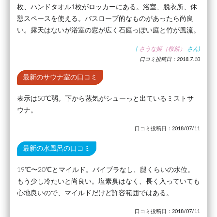
枚、ハンドタオル1枚がロッカーにある。浴室、脱衣所、休
憩スペースを使える。バスローブ的なものがあったら尚良
い。露天はないが浴室の窓が広く石庭っぽい庭と竹が風流。
(
さうな姫（桜餅）
さん)
口コミ投稿日：2018.7.10
最新のサウナ室の口コミ
表示は50℃弱。下から蒸気がシューっと出ているミストサ
ウナ。
口コミ投稿日：2018/07/11
最新の水風呂の口コミ
19℃〜20℃とマイルド。バイブラなし、腿くらいの水位。
もう少し冷たいと尚良い。塩素臭はなく、長く入っていても
心地良いので、マイルドだけど許容範囲ではある。
口コミ投稿日：2018/07/11