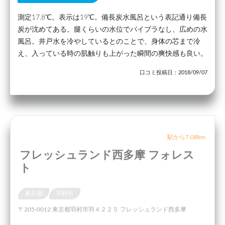
測定17.8℃。表示は19℃。備長炭水風呂という表記通り備長
炭が沈めてある。腿くらいの水位でバイブラなし、広めの水
風呂。井戸水を冷やしているとのことで、身体の芯まで冷
え、入っている時の肌触りも上がった瞬間の爽快感も良い。
口コミ投稿日：2018/09/07
駅から7.08km
フレッシュランド西多摩 フォレス
ト
東京都
羽村市
〒205-0012 東京都羽村市羽４２２５ フレッシュランド西多摩