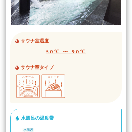
サウナ室温度
50℃ 〜 90℃
サウナ室タイプ
水風呂の温度帯