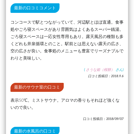
最新の口コミコメント
コンコースで駅とつながっていて、河辺駅とほぼ直通。食事
処やごろ寝スペースがあり雰囲気はよくあるスーパー銭湯。
ごろ寝スペースは一応女性専用もあり。露天風呂の種類も多
くどれも井泉循環とのこと。駅前とは思えない露天の広さ、
空の広さが良い。食事処のメニューも豊富でリーズナブルで
わりと美味しい。
(
さうな姫（桜餅）
さん)
口コミ投稿日：2018.9.6
最新のサウナ室の口コミ
表示50℃。ミストサウナ。アロマの香りもそれほど強くな
いので良い。
口コミ投稿日：2018/09/07
最新の水風呂の口コミ