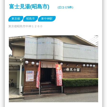
富士見湯(昭島市)
（口コミ5件）
東京都
昭島市
東中神駅
東京都昭島市中神１２６０