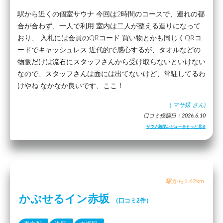
駅から近くの個室サウナ 今回は2時間のコースで、連れの都
合が合わず、一人で利用 室内は二人が整える造りになって
おり、 入札には会員のQRコード 買い物とかも同じくQRコ
ードでキャッシュレス 近代的で感心するが、タオルなどの
物販だけは流石にスタッフさんから受け取らないといけない
なので、スタッフさんは面には出てないけど、常駐してるわ
けやね なかなか良いです、ここ！
(
マサ猿
さん)
口コミ投稿日：2026.6.10
サウナ施設レビューをもっと見る
駅から1.62km
かぷせるイン赤坂
（口コミ2件）