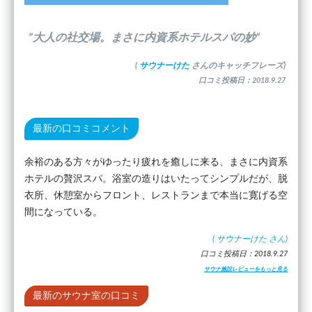
”大人の社交場。まさに内資系ホテルスパの妙”
(
サウナーけた
さんのキャッチフレーズ)
口コミ投稿日：2018.9.27
最新の口コミコメント
余裕のある方々がゆったり疲れを癒しに来る、まさに内資系
ホテルの贅沢スパ。浴室の造りはいたってシンプルだが、脱
衣所、休憩室からフロント、レストランまで本当に寛げる空
間になっている。
(
サウナーけた
さん)
口コミ投稿日：2018.9.27
サウナ施設レビューをもっと見る
最新のサウナ室の口コミ