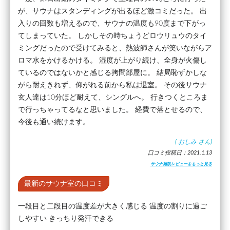
が、サウナはスタンディングが出るほど激コミだった。 出
入りの回数も増えるので、サウナの温度も90度まで下がっ
てしまっていた。 しかしその時ちょうどロウリュウのタイ
ミングだったので受けてみると、熱波師さんが笑いながらア
ロマ水をかけるかける。 湿度が上がり続け、全身が火傷し
ているのではないかと感じる拷問部屋に。 結局恥ずかしな
がら耐えきれず、仰がれる前から私は退室。 その後サウナ
玄人達は10分ほど耐えて、シングルへ。 行きつくところま
で行っちゃってるなと思いました。 経費で落とせるので、
今後も通い続けます。
(
おしみ
さん)
口コミ投稿日：2021.1.13
サウナ施設レビューをもっと見る
最新のサウナ室の口コミ
一段目と二段目の温度差が大きく感じる 温度の割りに過ご
しやすい きっちり発汗できる