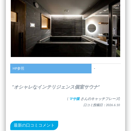
HP参照
-
”オシャレなインテリジェンス個室サウナ”
(
マサ猿
さんのキャッチフレーズ)
口コミ投稿日：2026.6.10
最新の口コミコメント