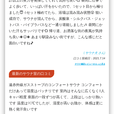
計以上の実力を発揮してくれて気持ち良い💞 昼間に仕事で
よく歩いて、いっぱい汗をかいたので、1セット目から極り
ました😇 6セット極めてたら、浴場は混み混み状態😲 狙い
成功で、サウナが混んでから、炭酸泉・シルクバス・ジェッ
トバス・バイブラバスなど一通り堪能しました🎶 昼間にか
いた汗もサッパリです💞 帰り道、お洒落な街の夜風が気持
ち良い🍀😌🍀 あまり馴染みない街ですが、こんな感じだと
面白いですね🎵
(
サウナ犬
さん)
口コミ投稿日：2021.7.14
サウナ施設レビューをもっと見る
最新のサウナ室の口コミ
遠赤外線ガスストーブのコンフォートサウナ コンフォート
だけあって湿度はバッチリです 室内はそんなに広くなく8人
キャパ程度 座面の一段ずつが高くて、上段はしっかり熱い
です 温度は90℃でしたが、湿度が高いお陰か、体感は更に
熱く発汗良いです