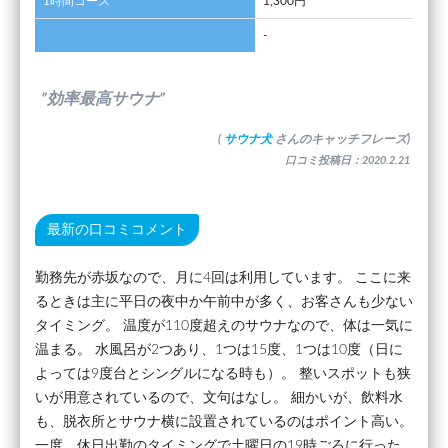
1時間コース
1,300円
-
”効率最高サウナ”
(
サウナ犬
さんのキャッチフレーズ)
口コミ投稿日：2020.2.21
最新の口コミコメント
勤務先が赤坂なので、月に4回は利用しています。 ここに来
るときは主に平日の夜中か午前中が多く、お客さんも少ない
タイミング。 温度が110度超えのサウナなので、体は一気に
温まる。 水風呂が2つあり、1つは15度、1つは10度（日に
よっては9度台とシングルになる時も）。 整いスポットも狭
いが用意されているので、文句はなし。 細かいが、飲料水
も、脱衣所とサウナ横に設置されているのはポイント高い。
一度、休日出勤のタイミングで土曜日の19時ごろに行った