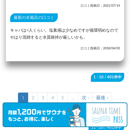
口コミ投稿日：2021/07/14
最新の水風呂の口コミ
キャパは4人くらい。塩素感は少なめですが循環弱めなので
やはり混雑すると水質維持が厳しいかも。
口コミ投稿日：2018/04/03
1 - 10
/ 401件中
1
2
3
4
5
…
次 ›
最後 »
11 - 20
/ 401件中