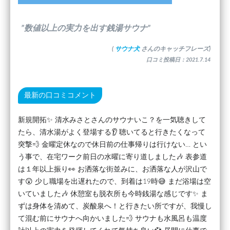
”数値以上の実力を出す銭湯サウナ”
(
サウナ犬
さんのキャッチフレーズ)
口コミ投稿日：2021.7.14
最新の口コミコメント
新規開拓✨ 清水みさとさんのサウナいこ？を一気聴きして
たら、清水湯がよく登場する👂️ 聴いてると行きたくなって
突撃💨 金曜定休なので休日前の仕事帰りは行けない… とい
う事で、在宅ワーク前日の水曜に寄り道しました🎶 表参道
は１年以上振り👀 お洒落な街並みに、お洒落な人が沢山で
す😲 少し職場を出遅れたので、到着は19時😅 まだ浴場は空
いていました🎶 休憩室も脱衣所も今時銭湯な感じです✨ ま
ずは身体を清めて、炭酸泉へ！と行きたい所ですが、我慢し
て混む前にサウナへ向かいました💨 サウナも水風呂も温度