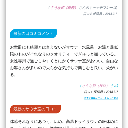
(
さうな姫（桜餅）
さんのキャッチフレーズ)
口コミ投稿日：2018.3.7
最新の口コミコメント
お世辞にも綺麗とは言えないがサウナ・水風呂・お湯と最低
限のものがそれなりのクオリティーでぎゅっと揃っている。
女性専用で過ごしやすくとにかくサウナ室があつい。自由な
お客さんが多いので大らかな気持ちで楽しむと良い。犬がい
る。
(
さうな姫（桜餅）
さん)
口コミ投稿日：2018.3.7
サウナ施設レビューをもっと見る
最新のサウナ室の口コミ
体感それなりにあつく、広め。高温ドライサウナの箸休めに