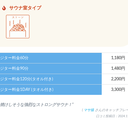
サウナ室タイプ
ジター料金60分
1,180円
ジター料金90分
1,480円
ジター料金120分(タオル付き)
2,200円
ジター料金1DAY (タオル付き)
3,300円
火焼けしそうな強烈なストロングサウナ！”
(
マサ猿
さんのキャッチフレー
口コミ投稿日：2024.11