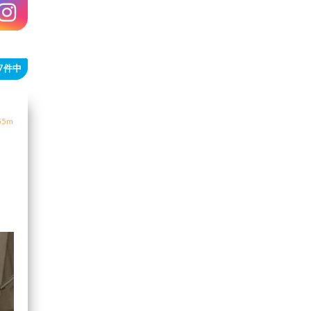
87件中
5m