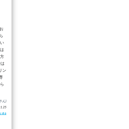
お
ら
ざい
れは
の方
では
リン
専
るら
さん)
.25
と見る