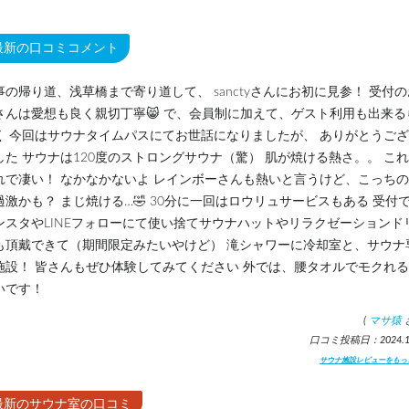
最新の口コミコメント
事の帰り道、浅草橋まで寄り道して、 sanctyさんにお初に見参！ 受付の
さんは愛想も良く親切丁寧😸 で、会員制に加えて、ゲスト利用も出来る
く 今回はサウナタイムパスにてお世話になりましたが、 ありがとうご
した サウナは120度のストロングサウナ（驚） 肌が焼ける熱さ。。 こ
れで凄い！ なかなかないよ レインボーさんも熱いと言うけど、こっち
過激かも？ まじ焼ける…🤣 30分に一回はロウリュサービスもある 受付
ンスタやLINEフォローにて使い捨てサウナハットやリラクゼーションド
も頂戴できて（期間限定みたいやけど） 滝シャワーに冷却室と、サウナ
施設！ 皆さんもぜひ体験してみてください 外では、腰タオルでモクれ
いです！
(
マサ猿
口コミ投稿日：2024.11
サウナ施設レビューをもっ
最新のサウナ室の口コミ