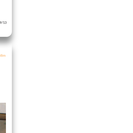
/13
8m