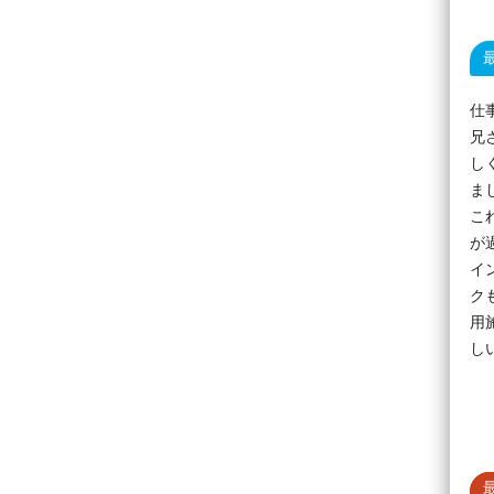
仕
兄
し
ま
こ
が
イ
ク
用
し