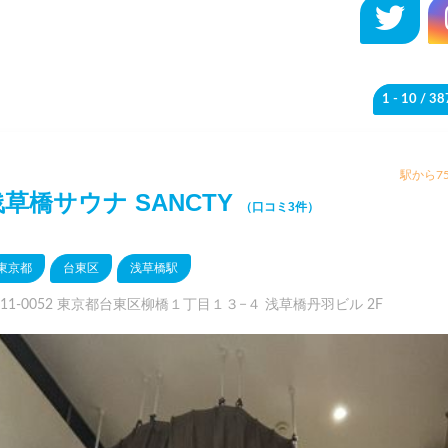
1 - 10
/ 3
駅から75
浅草橋サウナ SANCTY
（口コミ3件）
東京都
台東区
浅草橋駅
111-0052 東京都台東区柳橋１丁目１３−４ 浅草橋丹羽ビル 2F