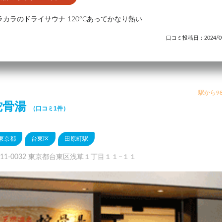
ラカラのドライサウナ 120°Cあってかなり熱い
口コミ投稿日：2024/09
駅から98
蛇骨湯
（口コミ1件）
東京都
台東区
田原町駅
111-0032 東京都台東区浅草１丁目１１−１１