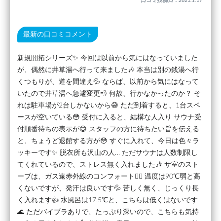
口コミ投稿日：2021.1.17
最新の口コミコメント
新規開拓シリーズ✨ 今回は以前から気にはなっていました
が、偶然に井草湯へ行って来ました🎶 本当は別の銭湯へ行
くつもりが、道を間違え💦 ならば、以前から気にはなって
いたので井草湯へ急遽変更💨 何故、行かなかったのか？ そ
れは駐車場が2台しかないから😅 ただ到着すると、1台スペ
ースが空いている😳 受付に入ると、結構な人入り サウナ受
付順番待ちの表示が😅 スタッフの方に待ちたい旨を伝える
と、ちょうど退館する方が😳 すぐに入れて、今日は色々ラ
ッキーです✨ 脱衣所も沢山の人… ただサウナは人数制限し
てくれているので、ストレス無く入れました🎶 サ室のスト
ーブは、ガス遠赤外線のコンフォート🧖‍♂️ 温度は90℃弱と高
くないですが、発汗は良いです💦 苦しく無く、じっくり長
く入れます👍 水風呂は17.5℃と、こちらは低くはないです
🌊 ただバイブラありで、たっぷり深いので、こちらも気持