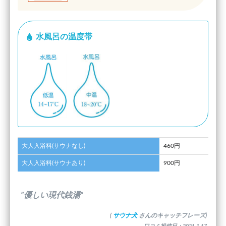
水風呂の温度帯
大人入浴料(サウナなし)
460円
大人入浴料(サウナあり)
900円
”優しい現代銭湯”
(
サウナ犬
さんのキャッチフレーズ)