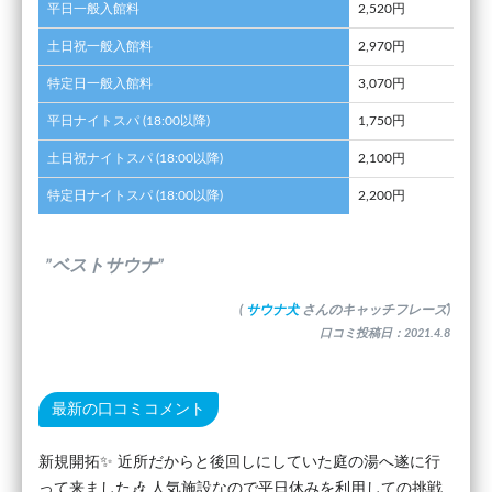
平日一般入館料
2,520円
土日祝一般入館料
2,970円
特定日一般入館料
3,070円
平日ナイトスパ (18:00以降)
1,750円
土日祝ナイトスパ (18:00以降)
2,100円
特定日ナイトスパ (18:00以降)
2,200円
”ベストサウナ”
(
サウナ犬
さんのキャッチフレーズ)
口コミ投稿日：2021.4.8
最新の口コミコメント
新規開拓✨ 近所だからと後回しにしていた庭の湯へ遂に行
って来ました🎶 人気施設なので平日休みを利用しての挑戦