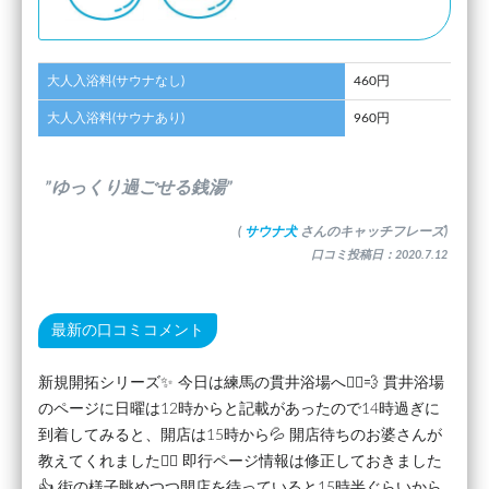
大人入浴料(サウナなし)
460円
大人入浴料(サウナあり)
960円
”ゆっくり過ごせる銭湯”
(
サウナ犬
さんのキャッチフレーズ)
口コミ投稿日：2020.7.12
最新の口コミコメント
新規開拓シリーズ✨ 今日は練馬の貫井浴場へ🧖‍♂️💨 貫井浴場
のページに日曜は12時からと記載があったので14時過ぎに
到着してみると、開店は15時から💦 開店待ちのお婆さんが
教えてくれました🙇‍♂️ 即行ページ情報は修正しておきました
👍 街の様子眺めつつ開店を待っていると15時半ぐらいから