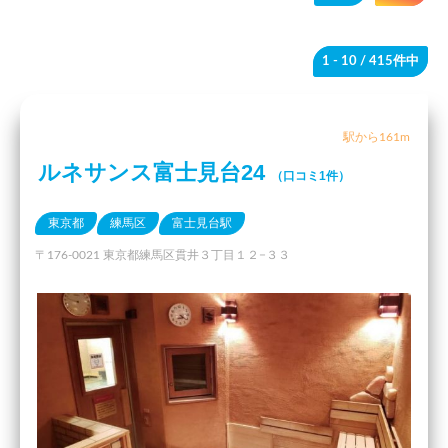
1 - 10
/ 415件中
駅から161m
ルネサンス富士見台24
（口コミ1件）
東京都
練馬区
富士見台駅
〒176-0021 東京都練馬区貫井３丁目１２−３３