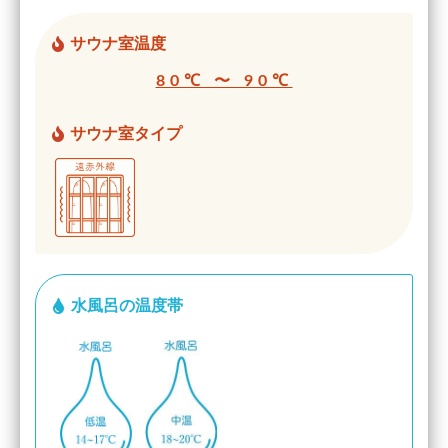
サウナ室温度
80℃ 〜 90℃
サウナ室タイプ
水風呂の温度帯