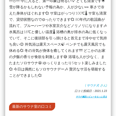
🌁⛄🌁 中に入ると、第一印象は明るい💡 とても清潔です🌟
雪が降るかもしれない予報の為か、人が少ない👀 寒さで冷
えた身体がほぐれます💞 サ室はがっつり100℃🌡️ サ室も清潔
で、貸切状態なのでゆったりできます💞 80年代の歌謡曲が
流れて、ブルーハーツや氷室京介などノリノリになります🎶
水風呂は18℃と優しい温度🌡️ 浴槽の奥が排水の為に低くなっ
ていて、そこに後頭部を引っ掛けると首元まで冷やせて気持
ち良い😌 外気浴は露天スペース🍃 ベンチでも露天風呂でも
休める💞 冬の冷気が身体を癒してくれます🌁 どこかのお家
の夕飯の香りが食欲を刺激します😅 浴場も人が少なく、ま
たまたソロサウナ🤩 ゆっくりまったり5セット楽しみました
💞 今日は偶然にもソロサウナデー🎶 贅沢なサ活を堪能する
ことができました💞
(
サウナ犬
さん)
口コミ投稿日：2021.1.23
サウナ施設レビューをもっと見る
最新のサウナ室の口コミ