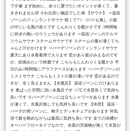
です😁 まず始めに… 余りに愛でたいポイントが多くて、書
ききれません🤣 それ位良い施設でした🤩 【サウナ】 ⇒温浴
ゾーンのフィンランドサウナ 暗くてTV・BGMも無し 小屋
の中にいる風の造りです じんわりくる暖かさです 3時間毎
に仰ぎの無いロウリュウがあります ⇒温浴ゾーンのテルマ
リウムサウナ スチームサウナです スチームの量が凄くてち
ゃんと汗がかけます ⇒バーデゾーンのフィンランドサウナ
露天にあり水着着用で入ります 窓があり庭がみえるのです
が、絵画みたいで綺麗です こちらもじんわりくる暖かさ 平
日のみ2時間毎にアウフグースがあります ⇒バーデゾーンの
ミストサウナ こちらもミストの量が凄いです 窓があるので
すが、全く見えません 【水風呂】 温浴ゾーンにだけありま
す 奥ばった空間に深い水風呂です 15℃で水質良くて気持ち
良いです ※バーデゾーンには立ちシャワーがあります 水量
が凄くて、水風呂無しでも気持ち良いです 【休憩】 温浴・
バーデの両ゾーンに、椅子とデッキチェアがあります 外気
浴で庭を眺めながらは最高に気持ち良いです 全ての浴槽が
オーバーフロータイプなので、水面の浮遊物が無くて水質が