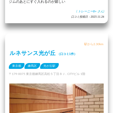
ジムのあとにすぐ入れるのが嬉しい
(
トレーニーB+
さん)
口コミ投稿日：2025.11.26
駅から2.30km
ルネサンス光が丘
（口コミ1件）
東京都
練馬区
光が丘駅
〒179-0075 東京都練馬区高松５丁目８ J．CITYビル 1階