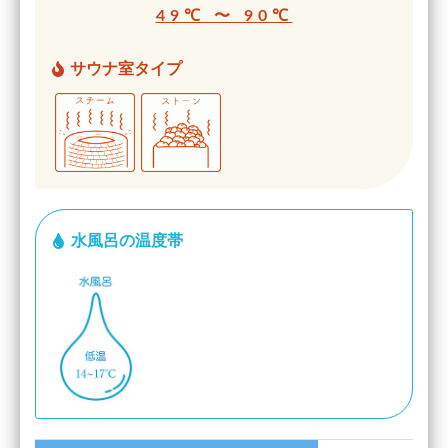
49℃ 〜 90℃
サウナ室タイプ
水風呂の温度帯