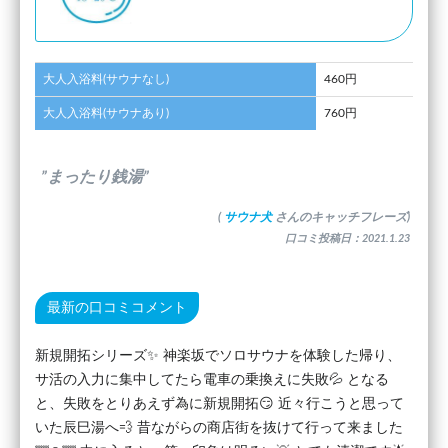
大人入浴料(サウナなし)
460円
大人入浴料(サウナあり)
760円
”まったり銭湯”
(
サウナ犬
さんのキャッチフレーズ)
口コミ投稿日：2021.1.23
最新の口コミコメント
新規開拓シリーズ✨ 神楽坂でソロサウナを体験した帰り、
サ活の入力に集中してたら電車の乗換えに失敗💦 となる
と、失敗をとりあえず為に新規開拓😏 近々行こうと思って
いた辰巳湯へ💨 昔ながらの商店街を抜けて行って来ました