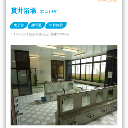
駅から549m
貫井浴場
（口コミ3件）
東京都
練馬区
中村橋駅
〒176-0021東京都練馬区 貫井2-20-16