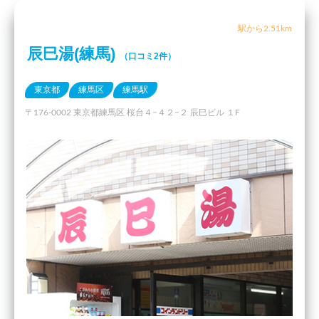
駅から2.51km
辰巳湯(練馬)
（口コミ2件）
東京都
練馬区
練馬駅
〒176-0002 東京都練馬区 桜台４−４２−２ 辰巳ビル １F