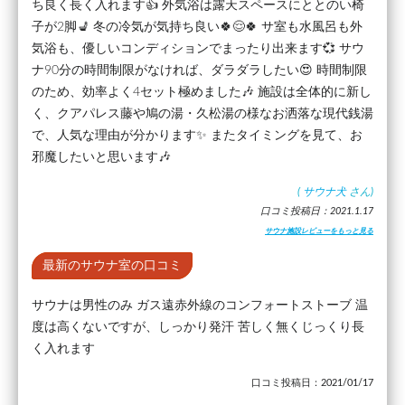
ち良く長く入れます👍 外気浴は露天スペースにととのい椅
子が2脚💺 冬の冷気が気持ち良い🍀😌🍀 サ室も水風呂も外
気浴も、優しいコンディションでまったり出来ます💞 サウ
ナ90分の時間制限がなければ、ダラダラしたい😍 時間制限
のため、効率よく4セット極めました🎶 施設は全体的に新し
く、クアパレス藤や鳩の湯・久松湯の様なお洒落な現代銭湯
で、人気な理由が分かります✨ またタイミングを見て、お
邪魔したいと思います🎶
(
サウナ犬
さん)
口コミ投稿日：2021.1.17
サウナ施設レビューをもっと見る
最新のサウナ室の口コミ
サウナは男性のみ ガス遠赤外線のコンフォートストーブ 温
度は高くないですが、しっかり発汗 苦しく無くじっくり長
く入れます
口コミ投稿日：2021/01/17