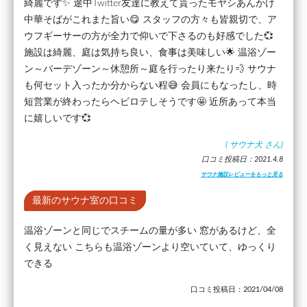
綺麗です✨ 途中Twitter友達に教えて貰ったモヤシあんかけ
中華そばがこれまた旨い😋 スタッフの方々も皆親切で、ア
ウフギーサーの方が全力で仰いで下さるのも好感でした💞
施設は綺麗、庭は気持ち良い、食事は美味しい🌟 温浴ゾー
ン～バーデゾーン～休憩所～庭を行ったり来たり💨 サウナ
も何セット入ったか分からない程😅 会員にもなったし、時
短営業が終わったらヘビロテしそうです🤩 近所あって本当
に嬉しいです💞
(
サウナ犬
さん)
口コミ投稿日：2021.4.8
サウナ施設レビューをもっと見る
最新のサウナ室の口コミ
温浴ゾーンと同じでスチームの量が多い 窓があるけど、全
く見えない こちらも温浴ゾーンより空いていて、ゆっくり
できる
口コミ投稿日：2021/04/08