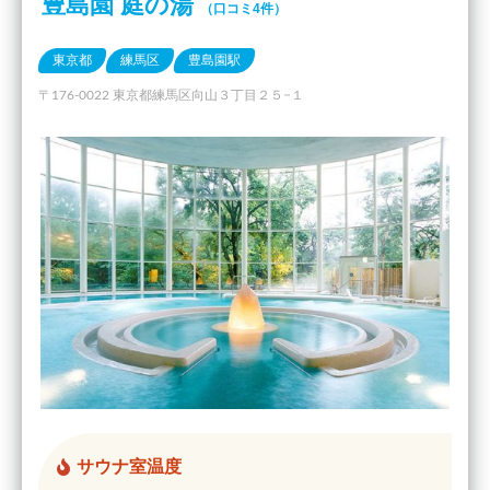
豊島園 庭の湯
（口コミ4件）
東京都
練馬区
豊島園駅
〒176-0022 東京都練馬区向山３丁目２５−１
サウナ室温度