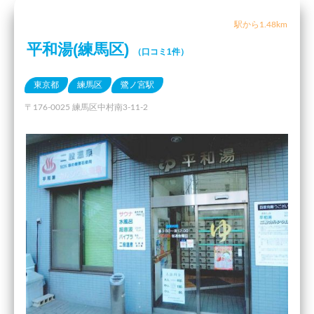
駅から1.48km
平和湯(練馬区)
（口コミ1件）
東京都
練馬区
鷺ノ宮駅
〒176-0025 練馬区中村南3-11-2