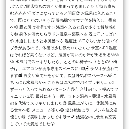
ポツポツ開店待ちの方々が集まってきました✨ 期待も膨ら
む🎶🎶🎶 汗ダクになっていると開店💞 お風呂に入れること
で、既にととのいそう😇 券売機でサウナ付を購入し、番台
へ💨 脱衣所は清潔です✨ 浴室へ入ると窓が多くて解放感あ
り👍 身体を清めたらラドン温泉～薬湯へ♨️ 既に汗いっぱい
💦 水通ししようと水風呂へ💧 温度は18℃ぐらいかな🤔 バイ
ブラがあるので、体感は少し低め❄️ いよいよサ室へ🧖‍♂️ 温度
はそれほど高くないけど、湿度が高いのか汗が出る出る💦💦
💦 水風呂でスッキリしたら、ととのい椅子へ💨 ととのい椅
子は、エアコンがある専用スペースに4脚🪑 ラジオが流れて
ます📻️ 再度サ室で汗をかいて、次は外気浴スペースへ🍃 こ
ちらにも水風呂が👀 こちらは20℃位でバイブラ有り.。o○
ずーっと入ってられるパターン💧😌💧 合計6セット極めてフ
ィニッシュ😇 最後にもう一度、ラドン温泉～薬湯～水風呂
の交代浴でスッキリしました😌 風呂上がりに、休憩所にあ
る食堂へ😋 メニューが多い😲 塩分補給にラーメンを注文🍜
優しい味で美味しかったです😋🍴💕 銭湯なのに食堂も充実
していて大満足でした🤩