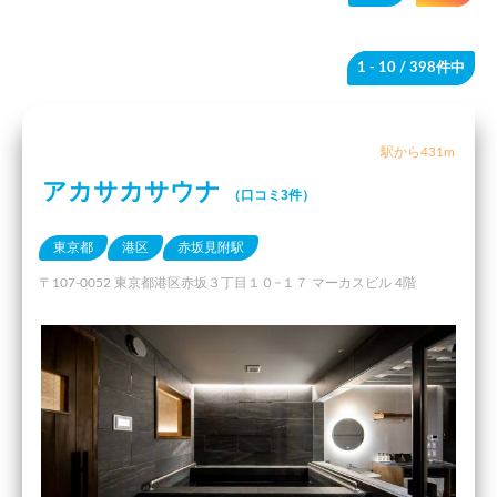
1 - 10
/ 398件中
駅から431m
アカサカサウナ
（口コミ3件）
東京都
港区
赤坂見附駅
〒107-0052 東京都港区赤坂３丁目１０−１７ マーカスビル 4階