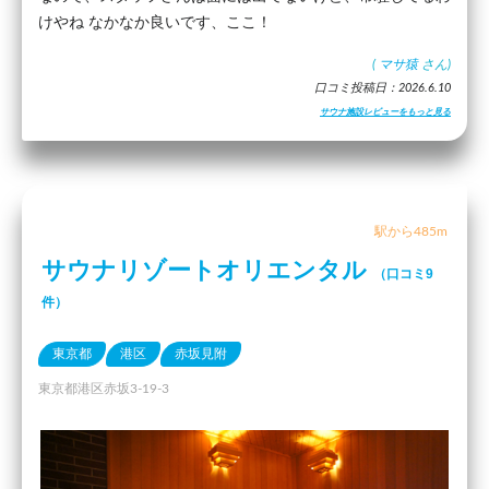
けやね なかなか良いです、ここ！
(
マサ猿
さん)
口コミ投稿日：2026.6.10
サウナ施設レビューをもっと見る
駅から485m
サウナリゾートオリエンタル
（口コミ9
件）
東京都
港区
赤坂見附
東京都港区赤坂3-19-3