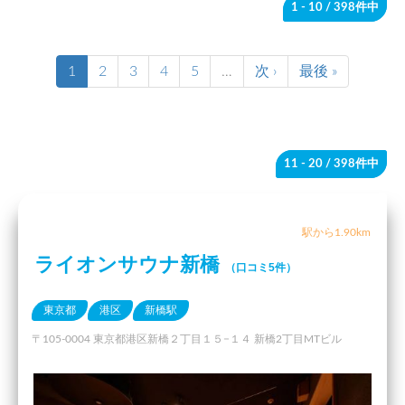
1 - 10
/ 398件中
1
2
3
4
5
…
次 ›
最後 »
11 - 20
/ 398件中
駅から1.90km
ライオンサウナ新橋
（口コミ5件）
東京都
港区
新橋駅
〒105-0004 東京都港区新橋２丁目１５−１４ 新橋2丁目MTビル