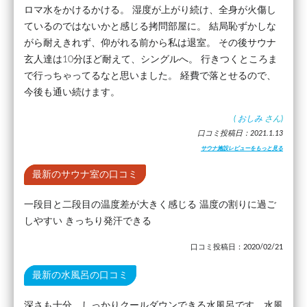
ロマ水をかけるかける。 湿度が上がり続け、全身が火傷し
ているのではないかと感じる拷問部屋に。 結局恥ずかしな
がら耐えきれず、仰がれる前から私は退室。 その後サウナ
玄人達は10分ほど耐えて、シングルへ。 行きつくところま
で行っちゃってるなと思いました。 経費で落とせるので、
今後も通い続けます。
(
おしみ
さん)
口コミ投稿日：2021.1.13
サウナ施設レビューをもっと見る
最新のサウナ室の口コミ
一段目と二段目の温度差が大きく感じる 温度の割りに過ご
しやすい きっちり発汗できる
口コミ投稿日：2020/02/21
最新の水風呂の口コミ
深さも十分、しっかりクールダウンできる水風呂です。水風