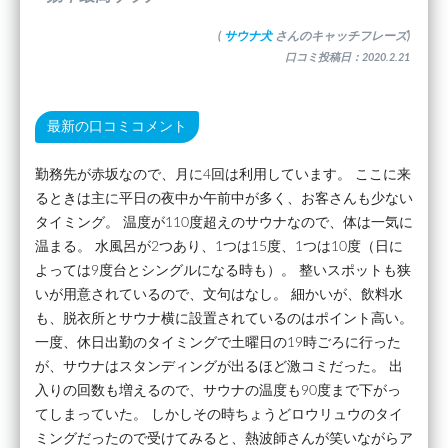
(
サウナ犬
さんのキャッチフレーズ)
口コミ投稿日：2020.2.21
最新の口コミコメント
勤務先が赤坂なので、月に4回は利用しています。 ここに来
るときは主に平日の夜中か午前中が多く、お客さんも少ない
タイミング。 温度が110度超えのサウナなので、体は一気に
温まる。 水風呂が2つあり、1つは15度、1つは10度（日に
よっては9度台とシングルになる時も）。 整いスポットも狭
いが用意されているので、文句はなし。 細かいが、飲料水
も、脱衣所とサウナ横に設置されているのはポイント高い。
一度、休日出勤のタイミングで土曜日の19時ごろに行った
が、サウナはスタンディングが出るほど激コミだった。 出
入りの回数も増えるので、サウナの温度も90度まで下がっ
てしまっていた。 しかしその時ちょうどロウリュウのタイ
ミングだったので受けてみると、熱波師さんが笑いながらア