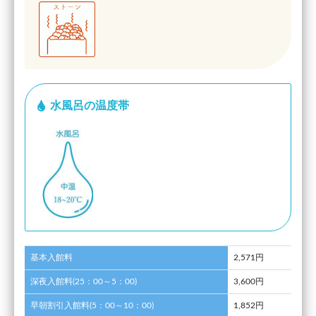
水風呂の温度帯
基本入館料
2,571円
深夜入館料(25：00～5：00)
3,600円
早朝割引入館料(5：00～10：00)
1,852円