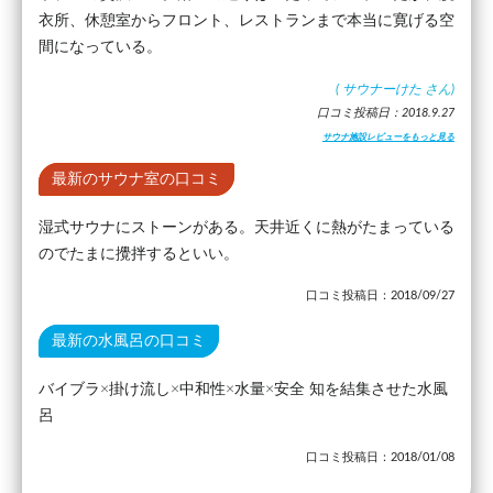
衣所、休憩室からフロント、レストランまで本当に寛げる空
間になっている。
(
サウナーけた
さん)
口コミ投稿日：2018.9.27
サウナ施設レビューをもっと見る
最新のサウナ室の口コミ
湿式サウナにストーンがある。天井近くに熱がたまっている
のでたまに攪拌するといい。
口コミ投稿日：2018/09/27
最新の水風呂の口コミ
バイブラ×掛け流し×中和性×水量×安全 知を結集させた水風
呂
口コミ投稿日：2018/01/08