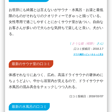
お世辞にも綺麗とは言えないがサウナ・水風呂・お湯と最低
限のものがそれなりのクオリティーでぎゅっと揃っている。
女性専用で過ごしやすくとにかくサウナ室があつい。自由な
お客さんが多いので大らかな気持ちで楽しむと良い。犬がい
る。
(
さうな姫（桜餅）
さん)
口コミ投稿日：2018.3.7
サウナ施設レビューをもっと見る
最新のサウナ室の口コミ
体感それなりにあつく、広め。高温ドライサウナの箸休めに
ちょうどよい。中から浴室内が見えるので、ドライサウナや
水風呂の混み具合をチェックしつつ入れる。
口コミ投稿日：2018/03/07
最新の水風呂の口コミ