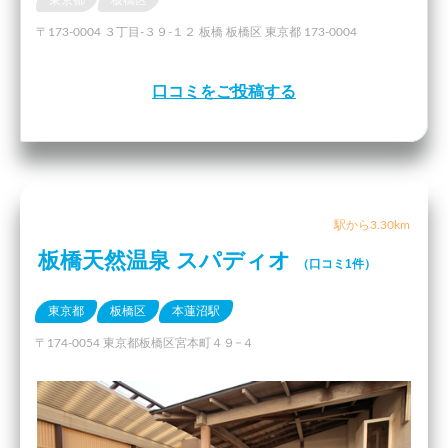
東京都
板橋区
〒173-0004 ３丁目-３９-１２ 板橋 板橋区 東京都 173-0004
口コミをご投稿する
駅から3.30km
板橋天然温泉 スパディオ
（口コミ1件）
東京都
板橋区
本蓮沼駅
〒174-0054 東京都板橋区宮本町４９−４