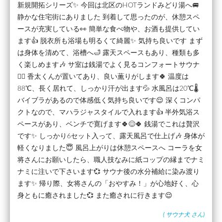
新規開拓シリーズ✨ 今回は北区のHOTランドみどり湯へ🚐
静かな住宅街にありました 到着して思ったのが、休憩スペ
ースが充実している👀 簡単な食べ物や、お酒も提供してい
ます👍 脱衣所も浴場も明るくて綺麗✨ 気持ち良いです まず
は身体を清めて、浴槽へ🛁 露天スペースもあり、種類も多
く楽しめます🎶 サ室は銭湯でよく見るコンフォートサウナ
🧖‍♂️ 香太くんが置いてあり、良い薫りがします🍀 温度は
88℃、長く居れて、しっかり汗が出ます💦 水風呂は20℃🌡️
バイブラがあるので体感低く気持ち良いです😌 深くコンパ
クトなので、マハラジャスタイルで入れます👍 半外気浴ス
ペースがあり、ベンチで寛げます🍀😌🍀 銭湯でこれは贅沢
です✨ しっかり6セット入って、露天風呂で仕上げ🎶 身体が
軽くなりました😇 風呂上がりは休憩スペースへ コーラを女
将さんにお願いしたら、職人技なみに紙コップの縁までナミ
ナミに注いで下さいます💞 サウナ後の水分補給に染み渡り
ます✨ 帰り際、女将さんの「おやすみ！」が心地好く、心
身ともに癒されました💞 また癒されに行きます😌
(
サウナ犬
さん)