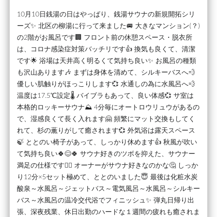
10月10日銭湯の日はやっぱり、銭湯サウナの新規開拓シリ
ーズ✨ 北区の柳湯に行って来ました🚐 大きなマンション(？)
の2階がお風呂です🏢 フロント前の休憩スペース・脱衣所
は、コロナ感染症対策バッチリです👍 換気も良くて、清潔
です🌟 浴場は天井高く明るくて気持ち良い✨ お風呂の種類
も沢山あります🎶 まずは身体を清めて、シルキーバスへ💨
優しい肌触りがほっこりします💞 水通しの為に水風呂へ💨
温度は17.5℃設定🌡️ バイブラもあって、良い体感💞 サ室は
本格的ロッキーサウナ⛰️ 4分毎にオートロウリュウがあるの
で、湿感良くて長く入れます🤗 頻繁にマット交換もしてく
れて、杉の薫りがして癒されます💞 外気浴は露天スペース
🍃 ととのい椅子があって、しっかり休めます👍 秋風が吹い
て気持ち良い🍀😌🍀 サウナ好きのツボを抑えた、サウナー
満足の仕様です🧖‍♂️ オーナーがサウナ好きなのかな🤔 しっか
り12分×5セット極めて、ととのいました😇 最後は化粧水炭
酸泉～水風呂～ジェットバス～電気風呂～水風呂～シルキー
バス～水風呂の温冷交代浴でフィニッシュ✨ 弾丸日帰り出
張、深夜残業、休日出勤のハードな１週間の疲れも癒されま