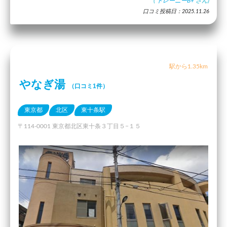
(
トレーニーB+
さん)
口コミ投稿日：2025.11.26
駅から1.35km
やなぎ湯
（口コミ1件）
東京都
北区
東十条駅
〒114-0001 東京都北区東十条３丁目５−１５