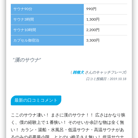
サウナ90分
990円
サウナ3時間
1,300円
サウナ10時間
2,200円
カプセル御宿泊
3,300円
”漢のサウナ”
(
雑種犬
さんのキャッチフレーズ)
口コミ投稿日：2019.10.18
最新の口コミコメント
ここのサウナ凄い！ まさに漢のサウナ！！ 広さはかなり狭
く、僕の経験上で１番狭い！ そのせいか余計な物は全く無
い！ カラン・湯船・水風呂・低温サウナ・高温サウナがあ
るのみの必要最小限。ととのい椅子さえ無い！ 低温サウナ