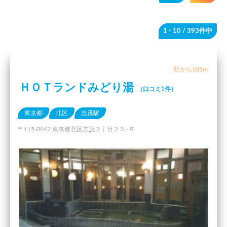
1 - 10
/ 393件中
駅から185m
ＨＯＴランドみどり湯
（口コミ1件）
東京都
北区
志茂駅
〒115-0042 東京都北区志茂３丁目２５−９