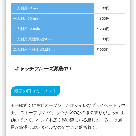
一人利用60min
3,300円
一人利用90min
4,600円
一人利用120min
5,900円
二人利用(同性限定)90min
5,500円
二人利用(同性限定)120min
7,000円
キャッチフレーズ募集中！
最新の口コミコメント
王子駅近くに最近オープンしたオシャレなプライベートサウ
ナ。 ストーブはMISA。サウナ室のひのきの香りがしっかり
効いていて、ベンチも広く深い森にいる感じがする。 水風
呂が銭湯っぽいタイルなのですごい落ち着く。