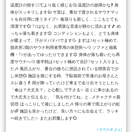
温度計の指す22℃より低く感じる🤔 温度計の故障かな❓️ 身
体がスッキリします👍 サ室は、番台で渡されるサウナマッ
トを自分用に使うタイプ✨ 板張りも新しく、ここもとても
清潔です💞 TVはなく、お洒落な音楽が静かに流れます🎵 め
っちゃ落ち着きます😌 コンディションもよく、とても身体
が暖まって、汗がドバドバでます💦 まずは3セット極めて、
脱衣所2階のサウナ利用者専用の休憩所へ💨 ソファと扇風
機・TVがあってゆったりできます😌 身体が落ち着いたら再
度サウナへ💨 後半戦は4セット極めて合計7セット入りまし
た🎶 風呂上がり、番台の後ろに併設されている喫茶店で少
し休憩💞 施設を後にする時、下駄箱前で常連のお母さんと
スレ違う👵 雨が降っていたけど車まで走り出そうとしたら
「傘は？大丈夫？」と心配しで下さる✨ 近くに車があるの
で大丈夫と伝えると、「気を付けてね」と…メチャクチャ親
切😍 ほっこりして後にしました🎶 帰りの車で雨上がりの虹
が🌈 施設も良かったけど、良い方々にも出会えて、ラッキ
ー続きでした✨ またお邪魔します💞
(
サウナ犬
さん)