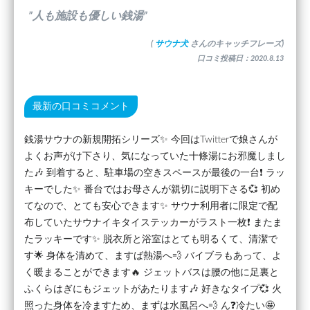
”人も施設も優しい銭湯”
(
サウナ犬
さんのキャッチフレーズ)
口コミ投稿日：2020.8.13
最新の口コミコメント
銭湯サウナの新規開拓シリーズ✨ 今回はTwitterで娘さんが
よくお声がけ下さり、気になっていた十條湯にお邪魔しまし
た🎶 到着すると、駐車場の空きスペースが最後の一台❗ ラッ
キーでした✨ 番台ではお母さんが親切に説明下さる💞 初め
てなので、とても安心できます✨ サウナ利用者に限定で配
布していたサウナイキタイステッカーがラスト一枚❗ またま
たラッキーです✨ 脱衣所と浴室はとても明るくて、清潔で
す🌟 身体を清めて、ますば熱湯へ💨 バイブラもあって、よ
く暖まることができます🔥 ジェットバスは腰の他に足裏と
ふくらはぎにもジェットがあたります🎶 好きなタイプ💞 火
照った身体を冷ますため、まずは水風呂へ💨 ん❓️冷たい🤩