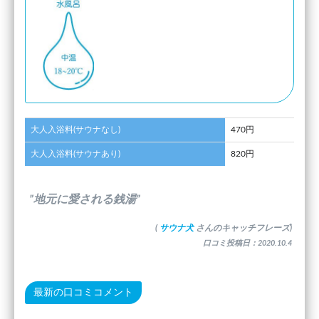
大人入浴料(サウナなし)
470円
大人入浴料(サウナあり)
820円
”地元に愛される銭湯”
(
サウナ犬
さんのキャッチフレーズ)
口コミ投稿日：2020.10.4
最新の口コミコメント