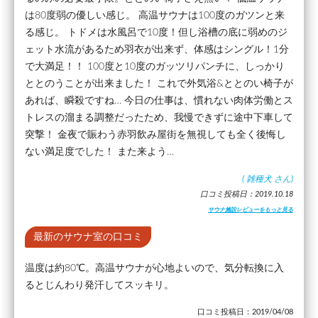
は80度弱の優しい感じ。 高温サウナは100度のガツンと来
る感じ。 トドメは水風呂で10度！但し浴槽の底に弱めのジ
ェット水流があるため羽衣が出来ず、体感はシングル！1分
で大満足！！ 100度と10度のガッツリパンチに、しっかり
ととのうことが出来ました！ これで外気浴&ととのい椅子が
あれば、瞬殺ですね… 今日の仕事は、慣れない肉体労働とス
トレスの溜まる調整だったため、我慢できずに途中下車して
突撃！ 金夜で賑わう赤羽飲み屋街を無視しても全く後悔し
ない満足度でした！ また来よう…
(
雑種犬
さん)
口コミ投稿日：2019.10.18
サウナ施設レビューをもっと見る
最新のサウナ室の口コミ
温度は約80℃。高温サウナが心地よいので、気分転換に入
るとじんわり発汗してスッキリ。
口コミ投稿日：2019/04/08