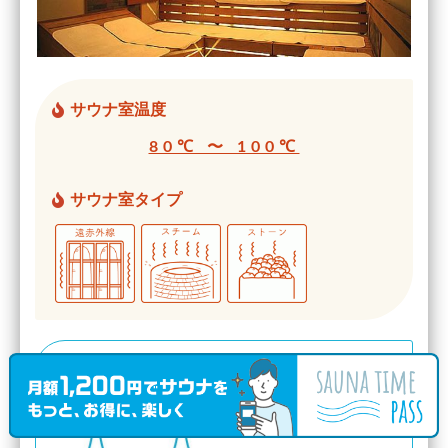
サウナ室温度
80℃ 〜 100℃
サウナ室タイプ
水風呂の温度帯