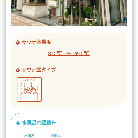
サウナ室温度
80℃ 〜 90℃
サウナ室タイプ
水風呂の温度帯