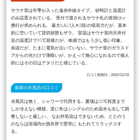
サウナ室は年季が入った遠赤外線タイプ。 砂時計と温度計
のみ設置されている。 受付で渡されるサウナ札の首掛けor
携行が求められる。 最大6人(3人✕2段)の収容力だが、基本
的に空いていて貸切状態もザラ。 室温はサウナ室内天井付
近の温度計で95℃前後だが、体感ではもう少し低い印象。
余談だが、たまに電気が点いていない。サウナ室のガラスド
アからの光だけで薄暗いが、かえって無心になれるので個人
的にはその日はアタリだと感じている。
口コミ投稿日：2023/12/25
最新の水風呂の口コミ
水風呂は無く、シャワーで代用する。夏場は20℃程度まで
しか冷えない模様。逆に冬はシングルのため温水も出して調
整しないと厳しい。 なお外気浴はできないため、ととのう
のならば浴場内か脱衣所で壁等に もたれてリラックスす
る。