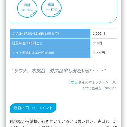
ご入浴(17:00~は深夜1:00まで)
1,800円
延長料金１時間ごと
350円
ナイト料金(15:00~翌10:00)
3,000円
”サウナ、水風呂、外気は申し分ないが・・・”
(
にし
さんのキャッチフレーズ)
口コミ投稿日：2018.7.5
最新の口コミコメント
残念ながら清掃が行き届いているとは言い難い。先日も、足