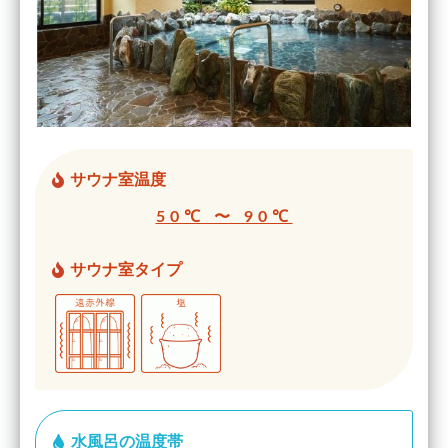
サウナ室温度
50℃ 〜 90℃
サウナ室タイプ
水風呂の温度帯