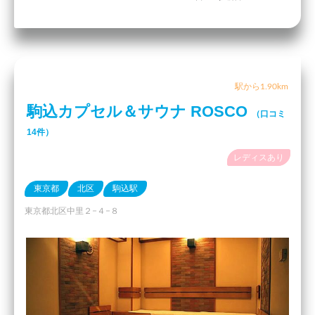
駅から1.90km
駒込カプセル＆サウナ ROSCO
（口コミ
14件）
レディスあり
東京都
北区
駒込駅
東京都北区中里２−４−８