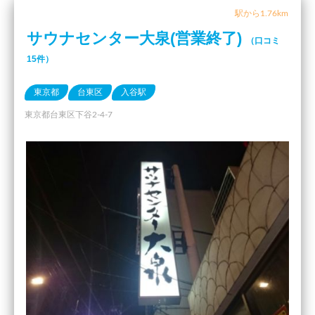
駅から1.76km
サウナセンター大泉(営業終了)
（口コミ
15件）
東京都
台東区
入谷駅
東京都台東区下谷2-4-7