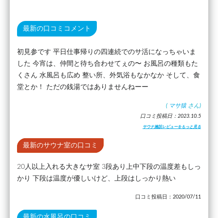
最新の口コミコメント
初見参です 平日仕事帰りの四連続でのサ活になっちゃいま
した 今宵は、仲間と待ち合わせてぇの〜 お風呂の種類もた
くさん 水風呂も広め 整い所、外気浴もなかなか そして、食
堂とか！ ただの銭湯ではありませんねーー
(
マサ猿
さん)
口コミ投稿日：2023.10.5
サウナ施設レビューをもっと見る
最新のサウナ室の口コミ
20人以上入れる大きなサ室 3段あり上中下段の温度差もしっ
かり 下段は温度が優しいけど、上段はしっかり熱い
口コミ投稿日：2020/07/11
最新の水風呂の口コミ