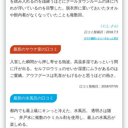
を踏み入れるのを躊躇うほどにクールダウンルームの床に汚
れが浮いているのを目撃した。脱衣所に置いておいたタオル
や館内着がなくなっていたことも複数回。
(
にし
さん)
口コミ投稿日：2018.7.5
サウナ施設レビューをもっと見る
最新のサウナ室の口コミ
入室した瞬間から押し寄せる熱波。高温多湿であっという間
に汗が出る。セルフロウリュのせいか湿度にムラがあるのは
ご愛嬌。アウフグースは乳首がもげるかと思うほどの熱さ。
口コミ投稿日：2018/07/05
最新の水風呂の口コミ
都内でも最上級にキンっと冷えた、水風呂。 透明さは随
一。 井戸水に複数のケミカル剤を使用し、最上の水風呂が
楽しめる。