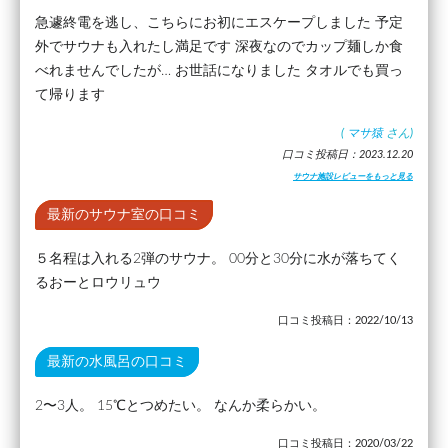
急遽終電を逃し、こちらにお初にエスケープしました 予定
外でサウナも入れたし満足です 深夜なのでカップ麺しか食
べれませんでしたが… お世話になりました タオルでも買っ
て帰ります
(
マサ猿
さん)
口コミ投稿日：2023.12.20
サウナ施設レビューをもっと見る
最新のサウナ室の口コミ
５名程は入れる2弾のサウナ。 00分と30分に水が落ちてく
るおーとロウリュウ
口コミ投稿日：2022/10/13
最新の水風呂の口コミ
2〜3人。 15℃とつめたい。 なんか柔らかい。
口コミ投稿日：2020/03/22