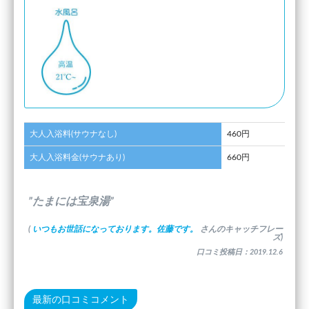
大人入浴料(サウナなし)
460円
大人入浴料金(サウナあり)
660円
”たまには宝泉湯”
(
いつもお世話になっております。佐藤です。
さんのキャッチフレー
ズ)
口コミ投稿日：2019.12.6
最新の口コミコメント