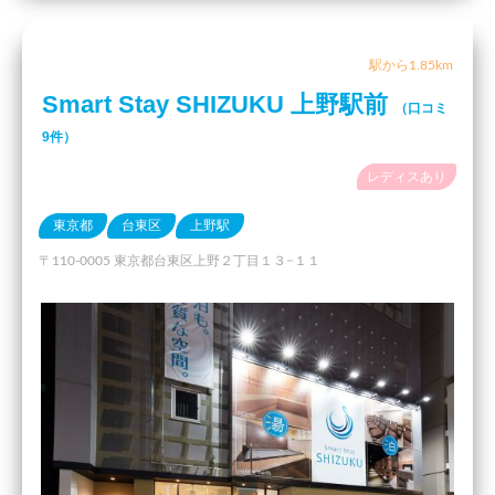
駅から1.85km
Smart Stay SHIZUKU 上野駅前
（口コミ
9件）
レディスあり
東京都
台東区
上野駅
〒110-0005 東京都台東区上野２丁目１３−１１