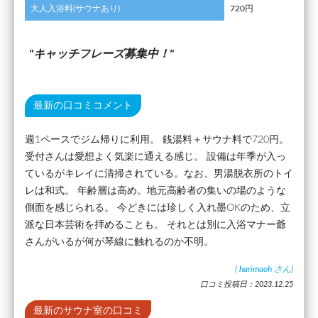
大人入浴料(サウナあり)
720円
キャッチフレーズ募集中！
最新の口コミコメント
週1ペースでジム帰りに利用。 銭湯料＋サウナ料で720円。
受付さんは愛想よく気楽に通える感じ。 設備は年季が入っ
ているがキレイに清掃されている。なお、男湯脱衣所のトイ
レは和式。 年齢層は高め。地元高齢者の集いの場のような
側面を感じられる。 今どきには珍しく入れ墨OKのため、立
派な日本芸術を拝めることも。 それとは別に入浴マナー爺
さんがいるが何が琴線に触れるのか不明。
(
harimaoh
さん)
口コミ投稿日：2023.12.25
最新のサウナ室の口コミ