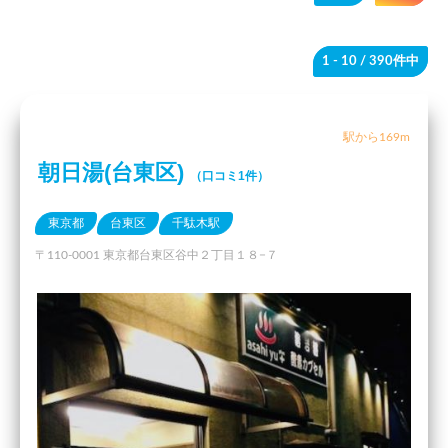
1 - 10
/ 390件中
駅から169m
朝日湯(台東区)
（口コミ1件）
東京都
台東区
千駄木駅
〒110-0001 東京都台東区谷中２丁目１８−７