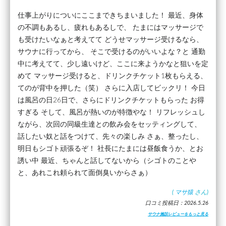
仕事上がりについにここまできちまいました！ 最近、身体
の不調もあるし、疲れもあるしで、 たまにはマッサージで
も受けたいなぁと考えてて どうせマッサージ受けるなら、
サウナに行ってから、 そこで受けるのがいいよな？と 通勤
中に考えてて、少し遠いけど、ここに来ようかなと狙いを定
めて マッサージ受けると、ドリンクチケット1枚もらえる、
てのが背中を押した（笑） さらに入店してビックリ！ 今日
は風呂の日26日で、さらにドリンクチケットもらった お得
すぎる そして、風呂が熱いのが特徴やな！ リフレッシュし
ながら、次回の同級生達との飲み会をセッティングして、
話したい奴と話をつけて、先々の楽しみ さぁ、整ったし、
明日もシゴト頑張るぞ！ 社長にたまには昼飯食うか、とお
誘い中 最近、ちゃんと話してないから（シゴトのことや
と、あれこれ頼られて面倒臭いからさぁ）
(
マサ猿
さん)
口コミ投稿日：2026.5.26
サウナ施設レビューをもっと見る