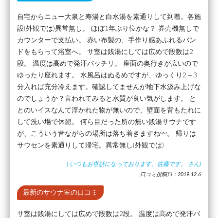
自宅からニュー大泉と寿湯と白水湯を素通りして到着。各施
設(外観では)異常無し。 ほぼ1年ぶり位かな？ 券売機無しで
カウンターで支払い。 赤い布製の、手作り感あふれるバン
ドをもらって浴室へ。 サ室は銭湯にしては広めで段数は2
段。 温度は高めで発汗バッチリ。 座面の奥行きが広いので
ゆったり座れます。 水風呂はぬるめですが、ゆっくり2～3
分入れば充分冷えます。確認してませんが地下水汲み上げな
のでしょうか？言われてみると水質が良い気がします。 と
とのいイスなんて浮かれた物が無いので、壁面を背もたれに
して洗い場で休憩。 何ら目だった所の無い銭湯サウナです
が、こういう昔ながらの場所は落ち着きますね〰️。 帰りは
サウセンを素通りして帰宅。異常無し(外観では)
(
いつもお世話になっております。佐藤です。
さん)
口コミ投稿日：2019.12.6
最新のサウナ室の口コミ
サ室は銭湯にしては広めで段数は2段。 温度は高めで発汗バ