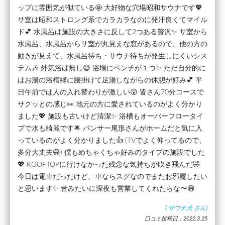
ップに雰囲気が似ている🤩 大好物な穴場昭和サウナです💖
サ室は昭和ストロング系でカラカラなのに発汗良くてマイル
ド💕 水風呂は施設の大きさに反して2つある贅沢✨ サ室から
水風呂、水風呂からサ室が丸見えな窓があるので、他の方の
動きが見えて、水風呂待ち・サウナ待ちが発生しにくいシス
テム🎶 外気浴は無し😅 浴場にベンチが１つ✨ ただ自分的に
はお湯の浴槽縁に腰掛けて足湯しながらの休憩が好み💕 平
日午前では人の入れ替わりが激しい😲 皆さん70分コースで
サクッとの感じ👀 地元の方に愛されているのがよく分かり
ました💖 施設も古いけど清潔✨ 浴槽もオーバーフロータイ
プで水も綺麗です🌟 パンサー尾形さんがホームだと気に入
っているのがよく分かりました👍 (TVでよく仰ってるので、
多分大丈夫😅) 僕もめちゃくちゃ好みのタイプの施設でした
💖 ROOFTOPに行けなかった残念な気持ちが吹き飛んだ🤣
今日は電車だったけど、車ならスグなのでまたお邪魔したい
と思います✨ 昔みたいに深夜も営業してくれたらな〜😅
(
サウナ犬
さん)
口コミ投稿日：2022.3.25