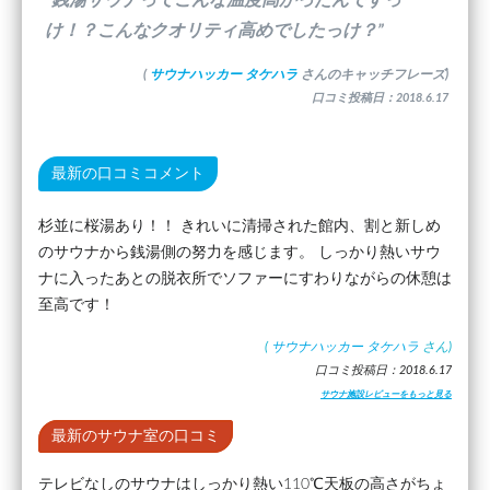
”銭湯サウナってこんな温度高かったんですっ
け！？こんなクオリティ高めでしたっけ？”
(
サウナハッカー タケハラ
さんのキャッチフレーズ)
口コミ投稿日：2018.6.17
最新の口コミコメント
杉並に桜湯あり！！ きれいに清掃された館内、割と新しめ
のサウナから銭湯側の努力を感じます。 しっかり熱いサウ
ナに入ったあとの脱衣所でソファーにすわりながらの休憩は
至高です！
(
サウナハッカー タケハラ
さん)
口コミ投稿日：2018.6.17
サウナ施設レビューをもっと見る
最新のサウナ室の口コミ
テレビなしのサウナはしっかり熱い110℃天板の高さがちょ