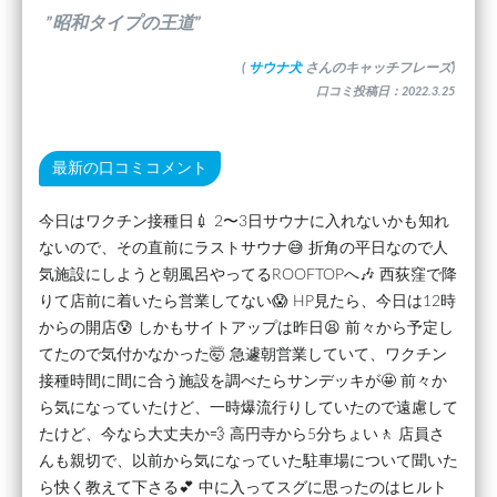
”昭和タイプの王道”
(
サウナ犬
さんのキャッチフレーズ)
口コミ投稿日：2022.3.25
最新の口コミコメント
今日はワクチン接種日💉 2〜3日サウナに入れないかも知れ
ないので、その直前にラストサウナ😅 折角の平日なので人
気施設にしようと朝風呂やってるROOFTOPへ🎶 西荻窪で降
りて店前に着いたら営業してない😱 HP見たら、今日は12時
からの開店😰 しかもサイトアップは昨日😫 前々から予定し
てたので気付かなかった🤯 急遽朝営業していて、ワクチン
接種時間に間に合う施設を調べたらサンデッキが🤩 前々か
ら気になっていたけど、一時爆流行りしていたので遠慮して
たけど、今なら大丈夫か💨 高円寺から5分ちょい🚶 店員さ
んも親切で、以前から気になっていた駐車場について聞いた
ら快く教えて下さる💕 中に入ってスグに思ったのはヒルト