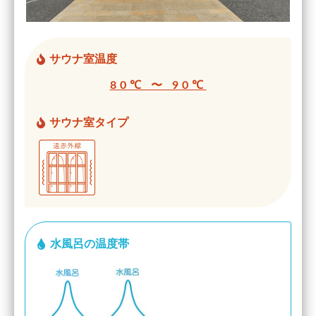
サウナ室温度
80℃ 〜 90℃
サウナ室タイプ
水風呂の温度帯