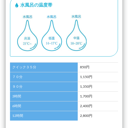
水風呂の温度帯
クイック３５分
850円
７０分
1,150円
９０分
1,350円
3時間
1,700円
6時間
2,400円
12時間
2,800円