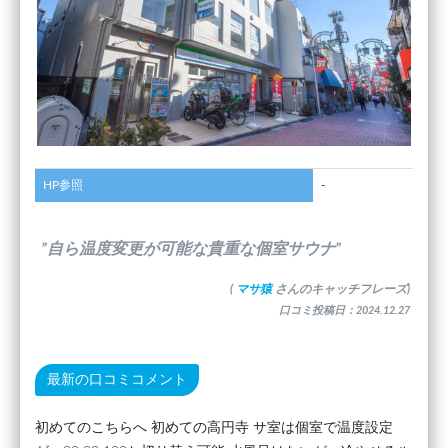
HP参照
-
”自ら温度変更が可能な貴重な個室サウナ”
(
マサ猿
さんのキャッチフレーズ)
口コミ投稿日：2024.12.27
最新の口コミコメント
初めてのこちらへ 初めての高円寺 サ室は個室で温度設定