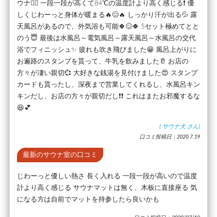
ウナ🧖‍♂️ 一段一段が高くて84℃の温度計より高く感じる❗ 優
しくじわーっと身体が暖まる🔥😌🔥 しっかり汗が出る💦 露
天風呂があるので、外気浴も可能🍀😌🍀 5セット極めてとと
のう😇 最後は水風呂～電気風呂～露天風呂～水風呂の交代
浴でフィニッシュ✨ 疲れも吹き飛びました😁 風呂上がりに
お遍路のスタンプを貰って、牛乳を飲みました🥛 お店の
方々が凄い親切💞 大好きな銭湯を見付けました😍 スタンプ
カードも貰ったし、深夜まで営業してくれるし、水風呂キン
キンだし、お店の方々が親切だし❗❗ これはまたお邪魔するな
😆💕
(
サウナ犬
さん)
口コミ投稿日：2020.7.19
最新のサウナ室の口コミ
じわーっと優しい熱さ 長く入れる 一段一段が高いので温度
計より高く感じる サウナマットは無く、木板に直接座る 気
になる方は自前でマットを持参したら良いかも