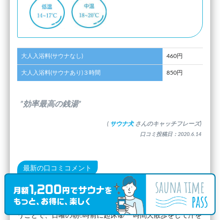
大人入浴料(サウナなし)
460円
大人入浴料(サウナあり)３時間
850円
”効率最高の銭湯”
(
サウナ犬
さんのキャッチフレーズ)
口コミ投稿日：2020.6.14
最新の口コミコメント
行って来ましたよ😃 杉並の吉の湯✨ Twitterなどで確認する
と凄い混んでるとの情報💦 サウナも入場制限らしい💦 とい
うことで、日曜の朝6時前に起床🥱 一時間犬散歩をして汗を