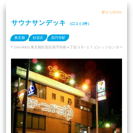
駅から853m
サウナサンデッキ
（口コミ3件）
東京都
杉並区
高円寺駅
〒166-0003 東京都杉並区高円寺南４丁目３９−１７ ビレッジセンター