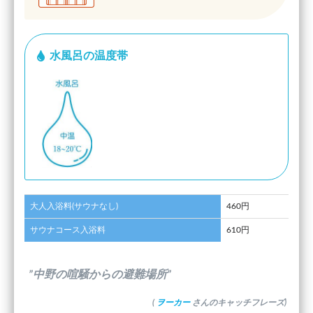
水風呂の温度帯
大人入浴料(サウナなし)
460円
サウナコース入浴料
610円
”中野の喧騒からの避難場所”
(
ヲーカー
さんのキャッチフレーズ)