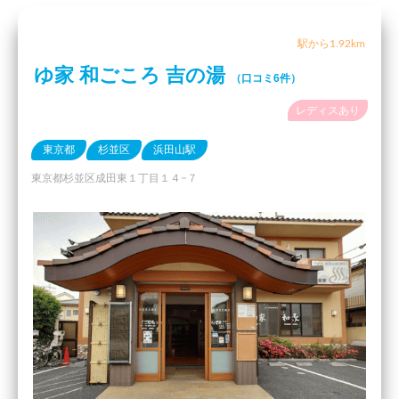
駅から1.92km
ゆ家 和ごころ 吉の湯
（口コミ6件）
レディスあり
東京都
杉並区
浜田山駅
東京都杉並区成田東１丁目１４−７