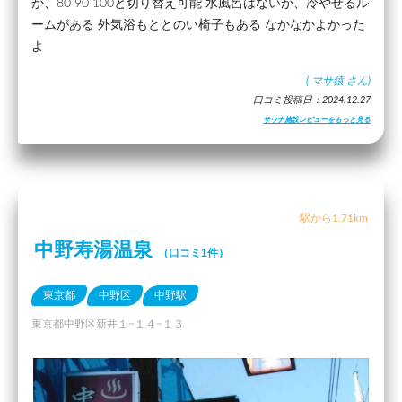
が、80 90 100と切り替え可能 水風呂はないが、冷やせるル
ームがある 外気浴もととのい椅子もある なかなかよかった
よ
(
マサ猿
さん)
口コミ投稿日：2024.12.27
サウナ施設レビューをもっと見る
駅から1.71km
中野寿湯温泉
（口コミ1件）
東京都
中野区
中野駅
東京都中野区新井１−１４−１３