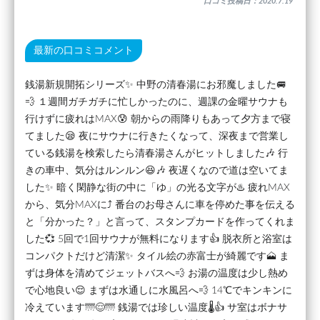
口コミ投稿日：2020.7.19
最新の口コミコメント
銭湯新規開拓シリーズ✨ 中野の清春湯にお邪魔しました🚐
💨 １週間ガチガチに忙しかったのに、週課の金曜サウナも
行けずに疲れはMAX😰 朝からの雨降りもあって夕方まで寝
てました😪 夜にサウナに行きたくなって、深夜まで営業し
ている銭湯を検索したら清春湯さんがヒットしました🎶 行
きの車中、気分はルンルン😆🎶 夜遅くなので道は空いてま
した✨ 暗く閑静な街の中に「ゆ」の光る文字が♨️ 疲れMAX
から、気分MAXに⤴️ 番台のお母さんに車を停めた事を伝える
と「分かった？」と言って、スタンプカードを作ってくれま
した💞 5回で1回サウナが無料になります👍 脱衣所と浴室は
コンパクトだけど清潔✨ タイル絵の赤富士が綺麗です🗻 ま
ずは身体を清めてジェットバスへ💨 お湯の温度は少し熱め
で心地良い😌 まずは水通しに水風呂へ💨 14℃でキンキンに
冷えています🌁😌🌁 銭湯では珍しい温度🌡️👍 サ室はボナサ